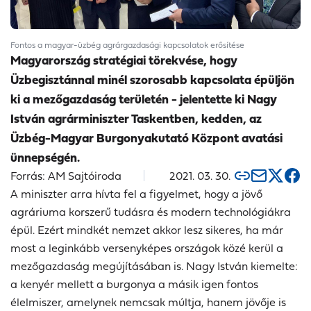
Fontos a magyar-üzbég agrárgazdasági kapcsolatok erősítése
Magyarország stratégiai törekvése, hogy
Üzbegisztánnal minél szorosabb kapcsolata épüljön
ki a mezőgazdaság területén - jelentette ki Nagy
István agrárminiszter Taskentben, kedden, az
Üzbég-Magyar Burgonyakutató Központ avatási
ünnepségén.
Forrás: AM Sajtóiroda
2021. 03. 30.
A miniszter arra hívta fel a figyelmet, hogy a jövő
agráriuma korszerű tudásra és modern technológiákra
épül. Ezért mindkét nemzet akkor lesz sikeres, ha már
most a leginkább versenyképes országok közé kerül a
mezőgazdaság megújításában is. Nagy István kiemelte:
a kenyér mellett a burgonya a másik igen fontos
élelmiszer, amelynek nemcsak múltja, hanem jövője is