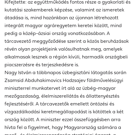
Kifejtette: az együttműködés fontos része a gyakorlati és
kutatási szakemberek képzése, valamint az ismeretek
átadása is, mind hazánkban az újonnan létrehozott
integrált magyar agráregyetem keretei között, mind
pedig a közép-ázsiai ország vonatkozásában. A
tárcavezető meggyőződése szerint a közös beruházások
révén olyan projektjeink valósulhatnak meg, amelyek
alkalmasak lesznek a régión kívüli, harmadik országbeli
piacszerzésre és terjeszkedésre is.
Nagy István a többnapos üzbegisztáni látogatás során
Zsamsid Abduhakimovics Hodzsajev földművelésügyi
miniszterrel munkatervet írt alá az üzbég-magyar
mezőgazdaság, élelmiszerellátás és állattenyésztés
fejlesztéséről. A tárcavezetők emellett öntözési és
vízgazdálkodási keretmegállapodást is kötöttek a két
ország között. A miniszter ezzel összefüggésben arra
hívta fel a figyelmet, hogy Magyarország számára a
mező- és élelmiszergazdaság stratégiai ágazat, a