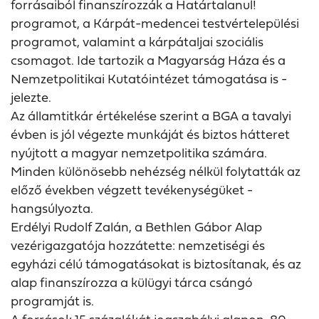
forrásaiból finanszírozzák a Határtalanul!
programot, a Kárpát-medencei testvértelepülési
programot, valamint a kárpátaljai szociális
csomagot. Ide tartozik a Magyarság Háza és a
Nemzetpolitikai Kutatóintézet támogatása is -
jelezte.
Az államtitkár értékelése szerint a BGA a tavalyi
évben is jól végezte munkáját és biztos hátteret
nyújtott a magyar nemzetpolitika számára.
Minden különösebb nehézség nélkül folytatták az
előző években végzett tevékenységüket -
hangsúlyozta.
Erdélyi Rudolf Zalán, a Bethlen Gábor Alap
vezérigazgatója hozzátette: nemzetiségi és
egyházi célú támogatásokat is biztosítanak, és az
alap finanszírozza a külügyi tárca csángó
programját is.