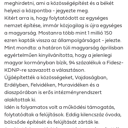
meghirdetni, ami a közösségépítést és a békét
helyezi a központba - jegyezte meg.
Kitért arra is, hogy folytatódott az egységes
nemzet építése, immár közjogilag is újra egységes
a magyarság. Mostanra több mint 1 millió 150
ezren kapták vissza az állampolgárságot - jelezte.
Mint mondta: a határon túli magyarság áprilisban
egyértelműen kinyilvánította, hogy a jelenlegi
magyar kormányban bízik, 94 százalékuk a Fidesz-
KDNP-re szavazott a választáson.
Újjáépítették a közösségeket, Vajdaságban,
Erdélyben, Felvidéken, Muravidéken és a
diaszpórában is erős intézményrendszert
alakítottak ki.
Idén is folyamatos volt a működési támogatás,
folytatódtak a felújítások. Eddig kilencszáz óvoda,
bölcsőde építését és felújítását zárták le.