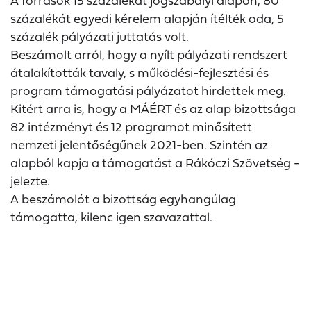
A források 15 százalékát jogszabályi alapon, 80
százalékát egyedi kérelem alapján ítélték oda, 5
százalék pályázati juttatás volt.
Beszámolt arról, hogy a nyílt pályázati rendszert
átalakították tavaly, s működési-fejlesztési és
program támogatási pályázatot hirdettek meg.
Kitért arra is, hogy a MÁÉRT és az alap bizottsága
82 intézményt és 12 programot minősített
nemzeti jelentőségűnek 2021-ben. Szintén az
alapból kapja a támogatást a Rákóczi Szövetség -
jelezte.
A beszámolót a bizottság egyhangúlag
támogatta, kilenc igen szavazattal.