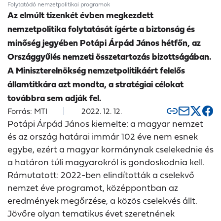
Folytatódó nemzetpolitikai programok
Az elmúlt tizenkét évben megkezdett
nemzetpolitika folytatását ígérte a biztonság és
minőség jegyében Potápi Árpád János hétfőn, az
Országgyűlés nemzeti összetartozás bizottságában.
A Miniszterelnökség nemzetpolitikáért felelős
államtitkára azt mondta, a stratégiai célokat
továbbra sem adják fel.
Forrás: MTI
2022. 12. 12.
Potápi Árpád János kiemelte: a magyar nemzet
és az ország határai immár 102 éve nem esnek
egybe, ezért a magyar kormánynak cselekednie és
a határon túli magyarokról is gondoskodnia kell.
Rámutatott: 2022-ben elindították a cselekvő
nemzet éve programot, középpontban az
eredmények megőrzése, a közös cselekvés állt.
Jövőre olyan tematikus évet szeretnének