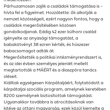
Párhuzamosan zajlik a családok támogatása is -
hívta fel a figyelmet. Hozzátette: ők alkotják a
nemzet közösségeit, ezért nagyon fontos, hogy a
családok megerősítésében közösen
gondolkodjanak. Eddig 42 ezer külhoni család
igényelte az anyasági támogatást, a
babakötvényt 38 ezren kérték, és húszezer
babacsomagot adták át.
Megerősítették a politikai intézményrendszert is,
és az idei évben személyes jelenlét mellett
megtartották a MÁÉRT és a diaszpóra tanács
üléseit.
Kiálltak egységesen Kárpátaljáért, folytatódott a
kárpátaljai szociális program, amelynek keretében
8200 személynek biztosítottak támogatást.
Ugyanakkor továbbra is atrocitásoknak van
kitéve az ottani magyarság, ezek közül kiemelte a