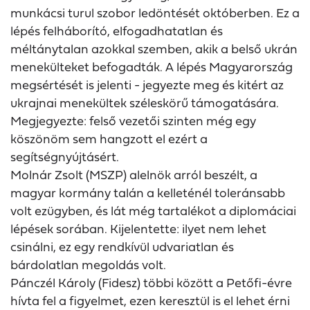
munkácsi turul szobor ledöntését októberben. Ez a
lépés felháborító, elfogadhatatlan és
méltánytalan azokkal szemben, akik a belső ukrán
menekülteket befogadták. A lépés Magyarország
megsértését is jelenti - jegyezte meg és kitért az
ukrajnai menekültek széleskörű támogatására.
Megjegyezte: felső vezetői szinten még egy
köszönöm sem hangzott el ezért a
segítségnyújtásért.
Molnár Zsolt (MSZP) alelnök arról beszélt, a
magyar kormány talán a kelleténél toleránsabb
volt ezügyben, és lát még tartalékot a diplomáciai
lépések sorában. Kijelentette: ilyet nem lehet
csinálni, ez egy rendkívül udvariatlan és
bárdolatlan megoldás volt.
Pánczél Károly (Fidesz) többi között a Petőfi-évre
hívta fel a figyelmet, ezen keresztül is el lehet érni