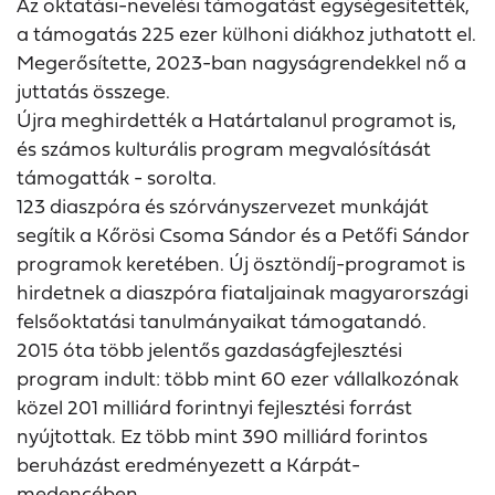
Az oktatási-nevelési támogatást egységesítették,
a támogatás 225 ezer külhoni diákhoz juthatott el.
Megerősítette, 2023-ban nagyságrendekkel nő a
juttatás összege.
Újra meghirdették a Határtalanul programot is,
és számos kulturális program megvalósítását
támogatták - sorolta.
123 diaszpóra és szórványszervezet munkáját
segítik a Kőrösi Csoma Sándor és a Petőfi Sándor
programok keretében. Új ösztöndíj-programot is
hirdetnek a diaszpóra fiataljainak magyarországi
felsőoktatási tanulmányaikat támogatandó.
2015 óta több jelentős gazdaságfejlesztési
program indult: több mint 60 ezer vállalkozónak
közel 201 milliárd forintnyi fejlesztési forrást
nyújtottak. Ez több mint 390 milliárd forintos
beruházást eredményezett a Kárpát-
medencében.