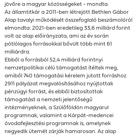
jövőre a magyar közösségeket - mondta.
Az államtitkár a 2011-ben létrejött Bethlen Gábor
Alap tavalyi működését összefoglaló beszámolóról
elmondta: 2021-ben eredetileg 33,6 milliárd forint
volt az alap előirányzata, ami az év során
pótlólagos forrásokkal bővült több mint 61
milliárdra.
Ebből a forrásból 52,4 milliárd forintnyi
nemzetpolitikai célú támogatást ítéltek meg,
amiből 740 támogatási kérelem jutott forráshoz.
2911 pályázat megvalósításához nyújtottak
pénzügyi forrást, és ebből biztosítottak
támogatást a nemzeti jelentőségű
intézményeknek, a Szülőföldön magyarul
programnak, valamint a Kárpát-medencei
óvodafejlesztési programnak is, amelynek
negyedik ütemét zárják hamarosan. Az alap