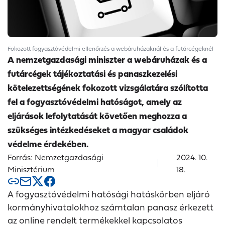
Fokozott fogyasztóvédelmi ellenőrzés a webáruházaknál és a futárcégeknél
A nemzetgazdasági miniszter a webáruházak és a
futárcégek tájékoztatási és panaszkezelési
kötelezettségének fokozott vizsgálatára szólította
fel a fogyasztóvédelmi hatóságot, amely az
eljárások lefolytatását követően meghozza a
szükséges intézkedéseket a magyar családok
védelme érdekében.
Forrás: Nemzetgazdasági
2024. 10.
Minisztérium
18.
A fogyasztóvédelmi hatósági hatáskörben eljáró
kormányhivatalokhoz számtalan panasz érkezett
az online rendelt termékekkel kapcsolatos