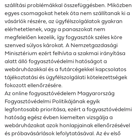
szállítási problémákkal összefüggésben. Miközben
egyes csomagokat hetek óta nem szállítanak ki a
vásárlók részére, az ügyfélszolgálatok gyakran
elérhetetlenek, vagy a panaszokat nem
megfelelően kezelik, így fogyasztók széles köre
szenved súlyos károkat. A Nemzetgazdasági
Minisztérium ezért felhívta a szakmai irányítása
alatt álló fogyasztóvédelmi hatóságot a
webáruházakkal és a futárcégekkel kapcsolatos
tájékoztatási és ügyfélszolgálati kötelezettségek
fokozott ellenőrzésére.
Az online fogyasztóvédelem Magyarország
Fogyasztóvédelmi Politikájának egyik
legfontosabb prioritása, ezért a fogyasztóvédelmi
hatóság egész évben kiemelten vizsgálja a
webáruházakat azok honlapjainak ellenőrzésével
és próbavásárlások lefolytatásával. Az év első