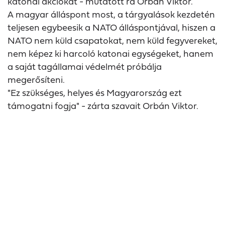
katonai akciókat - mutatott rá Orbán Viktor.
A magyar álláspont most, a tárgyalások kezdetén
teljesen egybeesik a NATO álláspontjával, hiszen a
NATO nem küld csapatokat, nem küld fegyvereket,
nem képez ki harcoló katonai egységeket, hanem
a saját tagállamai védelmét próbálja
megerősíteni.
"Ez szükséges, helyes és Magyarország ezt
támogatni fogja" - zárta szavait Orbán Viktor.