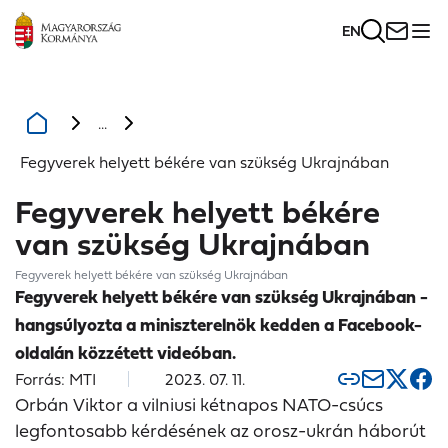
EN
...
Fegyverek helyett békére van szükség Ukrajnában
Fegyverek helyett békére
van szükség Ukrajnában
Fegyverek helyett békére van szükség Ukrajnában
Fegyverek helyett békére van szükség Ukrajnában -
hangsúlyozta a miniszterelnök kedden a Facebook-
oldalán közzétett videóban.
Forrás: MTI
2023. 07. 11.
Orbán Viktor a vilniusi kétnapos NATO-csúcs
legfontosabb kérdésének az orosz-ukrán háborút