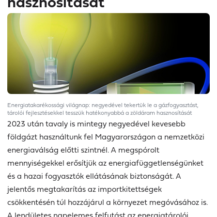
hasznosítását
Energiatakarékossági világnap: negyedével tekertük le a gázfogyasztást,
tárolói fejlesztésekkel tesszük hatékonyabbá a zöldáram hasznosítását
2023 után tavaly is mintegy negyedével kevesebb
földgázt használtunk fel Magyarországon a nemzetközi
energiaválság előtti szintnél. A megspórolt
mennyiségekkel erősítjük az energiafüggetlenségünket
és a hazai fogyasztók ellátásának biztonságát. A
jelentős megtakarítás az importkitettségek
csökkentésén túl hozzájárul a környezet megóvásához is.
A lendületes napelemes felfutást az energiatárolói