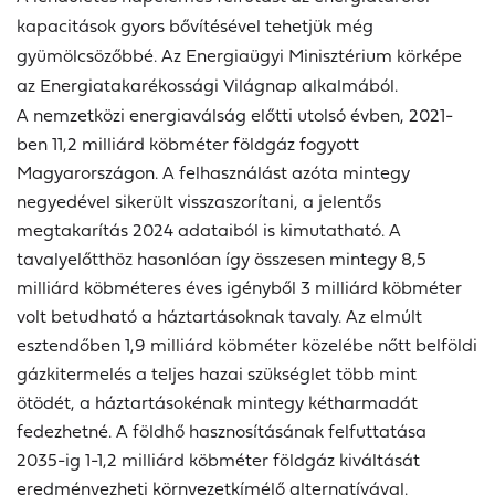
kapacitások gyors bővítésével tehetjük még
gyümölcsözőbbé. Az Energiaügyi Minisztérium körképe
az Energiatakarékossági Világnap alkalmából.
A nemzetközi energiaválság előtti utolsó évben, 2021-
ben 11,2 milliárd köbméter földgáz fogyott
Magyarországon. A felhasználást azóta mintegy
negyedével sikerült visszaszorítani, a jelentős
megtakarítás 2024 adataiból is kimutatható. A
tavalyelőtthöz hasonlóan így összesen mintegy 8,5
milliárd köbméteres éves igényből 3 milliárd köbméter
volt betudható a háztartásoknak tavaly. Az elmúlt
esztendőben 1,9 milliárd köbméter közelébe nőtt belföldi
gázkitermelés a teljes hazai szükséglet több mint
ötödét, a háztartásokénak mintegy kétharmadát
fedezhetné.
A földhő hasznosításának felfuttatása
2035-ig 1-1,2 milliárd köbméter földgáz kiváltását
eredményezheti környezetkímélő alternatívával.