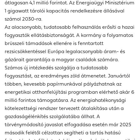
átlagosan 4,1 millió forintot. Az Energiaügyi Minisztérium
1 gigawatt tárolói kapacitás rendelkezésre állásával
számol 2030-ra.
Az alacsonyabb, tudatosabb felhasználás erősíti a hazai
fogyasztók ellátásbiztonságát. A kormány a folyamatos
brüsszeli támadások ellenére is fenntartott
rezsicsökkentéssel Európa legalacsonyabb áram- és
gázárait garantálja a magyar családok számára.
Számos új intézkedés szolgálja a tudatosabb
fogyasztást, az eredményes zöld átmenetet. Januártól
többen, kevesebb papírmunkával pályázhatnak az
energetikai otthonfelújítási programban elérhető akár 6
millió forintos támogatásra. Az energiahatékonysági
kötelezettségi rendszer tervezett átalakítása után a
gazdaságélénkítés szolgálatába állhat. A
törvénymódosító javaslat elfogadása esetén már 2025
második felétől célzottan segítheti a tartós hatású