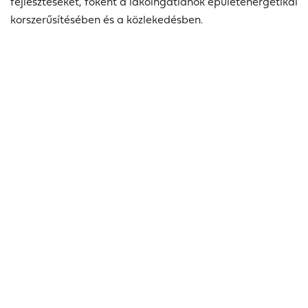
fejlesztéseket, főként a lakóingatlanok épületenergetikai
korszerűsítésében és a közlekedésben.