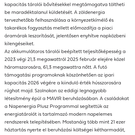
kapacitás tárolói bővítésekkel megtámogatva töltheti
be maradéktalanul küldetését. A zöldenergia
tervezhetőbb felhasználása a környezetkímélő és
takarékos fogyasztás mellett előmozdítja a piaci
áramárak leszorítását, jelentősen enyhítve napközbeni
kilengéseiket.
Az akkumulátoros tárolói beépített teljesítőképesség a
2023 végi 21,3 megawattról 2025 február elejére közel
háromszorosára, 61,3 megawattra nőtt. A futó
támogatási programoknak köszönhetően az ipari
kapacitás 2026 végére a kiinduló érték hússzorosára
rúghat majd. Szolnokon az eddigi legnagyobb
létesítmény épül a MAVIR beruházásában. A családokat
a Napenergia Plusz Programmal segítettük az
energiatárolót is tartalmazó modern napelemes
rendszerek telepítésében. Mostanáig több mint 21 ezer
háztartás nyerte el beruházási költségei kétharmadát,