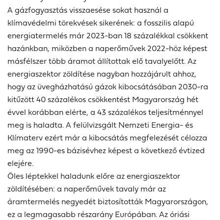
A gázfogyasztás visszaesése sokat használ a
klímavédelmi törekvések sikerének: a fosszilis alapú
energiatermelés már 2023-ban 18 százalékkal csökkent
hazánkban, miközben a naperőművek 2022-höz képest
másfélszer több áramot állítottak elő tavalyelőtt. Az
energiaszektor zöldítése nagyban hozzájárult ahhoz,
hogy az üvegházhatású gázok kibocsátásában 2030-ra
kitűzött 40 százalékos csökkentést Magyarország hét
évvel korábban elérte, a 43 százalékos teljesítménnyel
meg is haladta. A felülvizsgált Nemzeti Energia- és
Klímaterv ezért már a kibocsátás megfelezését célozza
meg az 1990-es bázisévhez képest a következő évtized
elejére.
Öles léptekkel haladunk előre az energiaszektor
zöldítésében: a naperőművek tavaly már az
áramtermelés negyedét biztosították Magyarországon,
ez a legmagasabb részarány Európában. Az óriási