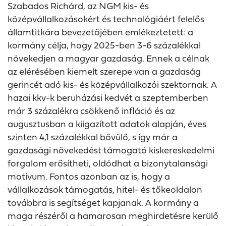
Szabados Richárd, az NGM kis- és
középvállalkozásokért és technológiáért felelős
államtitkára bevezetőjében emlékeztetett: a
kormány célja, hogy 2025-ben 3-6 százalékkal
növekedjen a magyar gazdaság. Ennek a célnak
az elérésében kiemelt szerepe van a gazdaság
gerincét adó kis- és középvállalkozói szektornak. A
hazai kkv-k beruházási kedvét a szeptemberben
már 3 százalékra csökkenő infláció és az
augusztusban a kiigazított adatok alapján, éves
szinten 4,1 százalékkal bővülő, s így már a
gazdasági növekedést támogató kiskereskedelmi
forgalom erősítheti, oldódhat a bizonytalansági
motívum. Fontos azonban az is, hogy a
vállalkozások támogatás, hitel- és tőkeoldalon
továbbra is segítséget kapjanak. A kormány a
maga részéről a hamarosan meghirdetésre kerülő