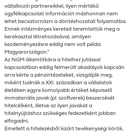
vállalkozói partnereikkel, ilyen mértékű
ügyfélkapcsolati információt máshonnan nem
lehet becsatornázni a döntéshozatali folyamatba.
Ennek intézményes kereteit teremtettük meg a
kerekasztal létrehozásával, amilyen
kezdeményezésre eddig nem volt példa
Magyarországon.”
Az NGM államtitkára a hitelhez jutással
kapcsolatban eddig felmerült akadályok kapcsán
arra kérte a pénzintézeteket, vizsgálják meg,
miként tudnák a XXI. században a vállalatok
életében egyre komolyabb értéket képviselő
immateriális javak (pl. szoftverek) beszerzését
hitelcélként, illetve az ilyen javakat a
hitelnyújtáshoz szükséges fedezetként jobban
elfogadni.
Emellett a hitelezésből kizárt tevékenységi körök,