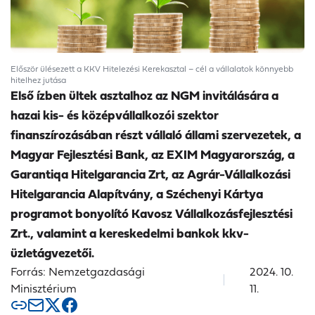
Először ülésezett a KKV Hitelezési Kerekasztal – cél a vállalatok könnyebb
hitelhez jutása
Első ízben ültek asztalhoz az NGM invitálására a
hazai kis- és középvállalkozói szektor
finanszírozásában részt vállaló állami szervezetek, a
Magyar Fejlesztési Bank, az EXIM Magyarország, a
Garantiqa Hitelgarancia Zrt, az Agrár-Vállalkozási
Hitelgarancia Alapítvány, a Széchenyi Kártya
programot bonyolító Kavosz Vállalkozásfejlesztési
Zrt., valamint a kereskedelmi bankok kkv-
üzletágvezetői.
Forrás: Nemzetgazdasági
2024. 10.
Minisztérium
11.