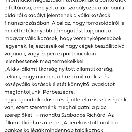
a feltárása, amelyek akár szabályozói, akár banki
oldalról akadályt jelentenek a vállalkozások
finanszírozásában. A cél az, hogy forrásoldalról is
minél hatékonyabb támogatást kapjanak a
magyar vállalkozások, hogy versenyképesebbek
legyenek, fejlesztéseikkel nagy cégek beszállítóivá
váljanak, vagy éppen exportpiacokon
jelenhessenek meg termékeikkel.
„A kkv-államtitkárság nyitott államtitkárság,
célunk, hogy minden, a hazai mikro- kis- és
középvállalkozások életét könnyítő javaslatot
megfontoljunk. Párbeszédre,
együttgondolkodásra és új ötletekre is szükségünk
van, ezért szeretnénk meghallgatni a piaci
szereplőket” – mondta Szabados Richárd. Az
államtitkár hozzátette: „A kerekasztal körül ülő
bankos kollégák mindennap találkoznak