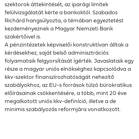
szektorok áttekintését, az iparági limitek
felülvizsgálatát kérte a bankoktól. Szabados
Richárd hangsúlyozta, a témában egyeztetést
kezdeményeznek a Magyar Nemzeti Bank
szakértőivel is.
A pénzintézetek képviselői konstruktívan álltak a
kérdésekhez, saját belső adminisztrációs
folyamataik felgyorsítását ígérték. Javaslataik egy
része a magyar uniós elnökséghez kapcsolódva a
kkv-szektor finanszírozhatóságát nehezítő
szabályokhoz, az EU-s források túlzó bürokratikus
előírásainak csökkentésére, a több, mint 20 éve
megalkotott uniós kkv-definíció, illetve a de
minimis szabályozás reformjára vonatkozott.