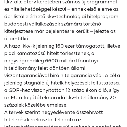
kkv-akcióterv keretében számos új programmal-
és hitellehetőséggel készül – ennek első eleme az
áprilistól elérhető kkv-technológiai hitelprogram
budapesti vállalkozások számára történő
kiterjesztése már bejelentésre került – jelezte az
államtitkár.
A hazai kkv-k jelenleg 160 ezer támogatott, illetve
piaci kamatozású hitelt törlesztenek, a
nagyságrendileg 6600 milliárd forintnyi
hitelállomány felét döntően állami
viszontgaranciával bíró hitelgarancia védi. A cél a
jelenleg stagnáló új hitelkihelyezések felfuttatása,
a GDP-hez viszonyítottan 12 százalékon álló, s így
az EU átlagától elmaradó kkv-hitelállomány 20
százalék közelébe emelése.
A tervek szerint negyedévente összehívott
hitelezési kerekasztal feladata az
információmegosztáson túl azoknak a pontoknak