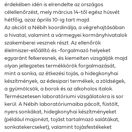
érdekében idén is elrendelte az országos
célellenőrzést, mely március 14-től egész húsvét
hétfőig, azaz április 10-ig tart majd.
Az akciót a Nébih koordinálja, a végrehajtásában
a hivatal, valamint a vármegyei kormányhivatalok
szakemberei vesznek részt. Az ellenőrök
élelmiszer-előállító és -forgalmazó helyeket
egyaránt felkeresnek, és kiemelten vizsgálják majd
olyan jellegzetes termékkörök forgalmazását,
mint a sonka, az étkezési tojás, a hidegkonyhai
készítmények, az édesipari termékek, a zöldségek,
a gyümölcsök, a borok és az alkoholos italok.
Természetesen laboratóriumi vizsgálatokra is sor
kerül. A Nébih laboratóriumaiba pácolt, füstölt,
nyers sonkákat, hidegkonyhai készítményeket
(például majonézt, tojást tartalmazó salátákat,
sonkatekercseket), valamint tojásfestékeket