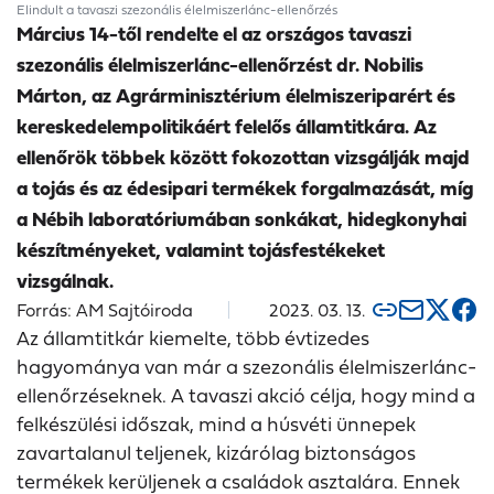
Elindult a tavaszi szezonális élelmiszerlánc-ellenőrzés
Március 14-től rendelte el az országos tavaszi
szezonális élelmiszerlánc-ellenőrzést dr. Nobilis
Márton, az Agrárminisztérium élelmiszeriparért és
kereskedelempolitikáért felelős államtitkára. Az
ellenőrök többek között fokozottan vizsgálják majd
a tojás és az édesipari termékek forgalmazását, míg
a Nébih laboratóriumában sonkákat, hidegkonyhai
készítményeket, valamint tojásfestékeket
vizsgálnak.
Forrás: AM Sajtóiroda
2023. 03. 13.
Az államtitkár kiemelte, több évtizedes
hagyománya van már a szezonális élelmiszerlánc-
ellenőrzéseknek. A tavaszi akció célja, hogy mind a
felkészülési időszak, mind a húsvéti ünnepek
zavartalanul teljenek, kizárólag biztonságos
termékek kerüljenek a családok asztalára. Ennek