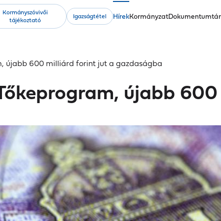
Kormányszóvivői
Fő
Hírek
Kormányzat
Dokumentumtá
Igazságtétel
tájékoztató
navigáció
, újabb 600 milliárd forint jut a gazdaságba
Tőkeprogram, újabb 600 mi