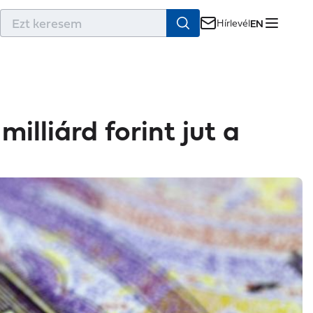
r
Hírlevél
EN
lliárd forint jut a