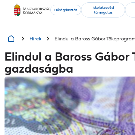
Kiemelt
Iskolakezdési
Hőségriasztás
támogatás
tartalmak
Hírek
Elindul a Baross Gábor Tőkeprogram
Elindul a Baross Gábor 
gazdaságba