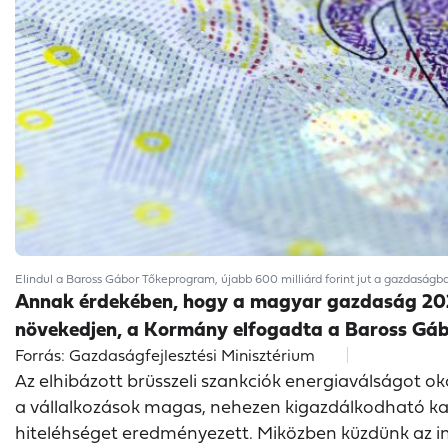
Elindul a Baross Gábor Tőkeprogram, újabb 600 milliárd forint jut a gazdaságb
Annak érdekében, hogy a magyar gazdaság 2023-
növekedjen, a Kormány elfogadta a Baross Gábo
Forrás: Gazdaságfejlesztési Minisztérium
Az elhibázott brüsszeli szankciók energiaválságot o
a vállalkozások magas, nehezen kigazdálkodható ka
hiteléhséget eredményezett. Miközben küzdünk az in