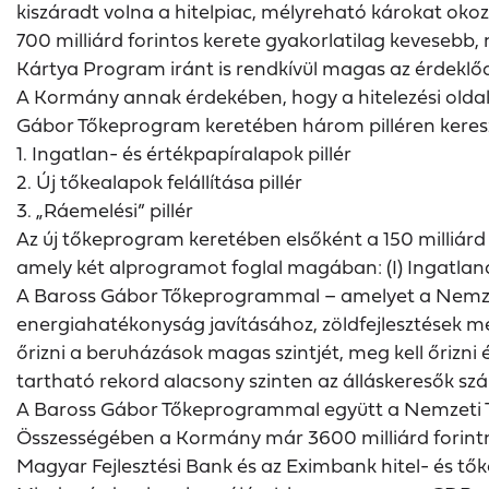
kiszáradt volna a hitelpiac, mélyreható károkat oko
700 milliárd forintos kerete gyakorlatilag kevesebb,
Kártya Program iránt is rendkívül magas az érdeklő
A Kormány annak érdekében, hogy a hitelezési oldalt
Gábor Tőkeprogram keretében három pilléren keres
1. Ingatlan- és értékpapíralapok pillér
2. Új tőkealapok felállítása pillér
3. „Ráemelési” pillér
Az új tőkeprogram keretében elsőként a 150 milliárd 
amely két alprogramot foglal magában: (I) Ingatlan
A Baross Gábor Tőkeprogrammal – amelyet a Nemzeti
energiahatékonyság javításához, zöldfejlesztések m
őrizni a beruházások magas szintjét, meg kell őrizni 
tartható rekord alacsony szinten az álláskeresők sz
A Baross Gábor Tőkeprogrammal együtt a Nemzeti Tő
Összességében a Kormány már 3600 milliárd forintnyi
Magyar Fejlesztési Bank és az Eximbank hitel- és t