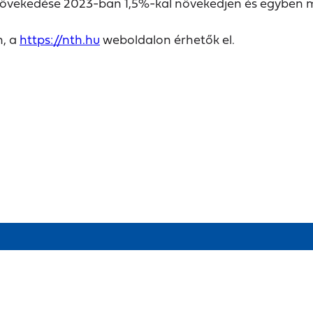
övekedése 2023-ban 1,5%-kal növekedjen és egyben 
n, a
https://nth.hu
weboldalon érhetők el.