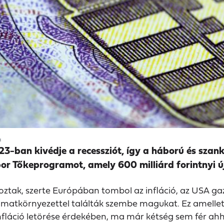
a
ban kivédje a recessziót, így a háború és szankc
r Tőkeprogramot, amely 600 milliárd forintnyi 
koztak, szerte Európában tombol az infláció, az USA g
matkörnyezettel találták szembe magukat. Ez amellett
fláció letörése érdekében, ma már kétség sem fér ahh