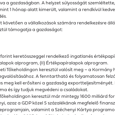
zva a gazdaságban. A helyzet súlyosságát szemléltett
 mint 1 hónap alatt kimerült, valamint a rendkívül ked
dés.
 követően a vállalkozások számára rendelkezésre álló 
ztül támogatja a gazdaságot:
forint keretösszeggel rendelkező ingatlanés értékpapír
alapok alprogram, (II) Értékpapíralapok alprogram.
 Tőkeholdingon keresztül valósít meg – a Kormány hoz
egvalósításához. A fenntartható és folyamatosan felz
és meg kell erősíteni a gazdaság exportteljesítményét. 
áma és így tudjuk megvédeni a családokat.
keholdingon keresztül már mintegy 1600 milliárd fori
, azaz a GDP közel 5 százalékának megfelelő finanszír
őkeprogramjain, valamint a Széchenyi Kártya programok