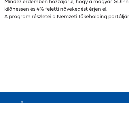
Mindez érdemben hozzájárul, hogy a magyar GDP n
kilőhessen és 4% feletti növekedést érjen el.
A program részletei a Nemzeti Tőkeholding portáljá
Elérhetőségek
Impresszum