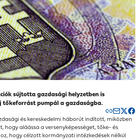
iók sújtotta gazdasági helyzetben is
új tőkeforrást pumpál a gazdaságba.
azdasági és kereskedelmi háborút indított, miközben
, hogy aláássa a versenyképességet, tőke- és
oz, hogy célzott kormányzati intézkedések nélkül