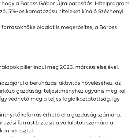
e, hogy a Baross Gábor Újraiparosítási Hitelprogram
vező, 5%-os kamatozású hiteleket kínáló Széchenyi
források tőke oldalát is megerősítse, a Baross
alapok pillér indul meg 2023. március elsejével,
zájárul a beruházási aktivitás növeléséhez, az
árkózó gazdasági teljesítményhez ugyanis meg kell
Így védhető meg a teljes foglalkoztatottság, így
ntnyi tőkeforrás érhető el a gazdaság számára.
ozási forrást biztosít a vállalatok számára a
on keresztül.