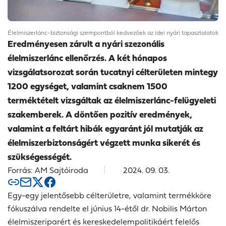
Élelmiszerlánc-biztonsági szempontból kedvezőek az idei nyári tapasztalatok
Eredményesen zárult a nyári szezonális
élelmiszerlánc ellenőrzés. A két hónapos
vizsgálatsorozat során tucatnyi célterületen mintegy
1200 egységet, valamint csaknem 1500
terméktételt vizsgáltak az élelmiszerlánc-felügyeleti
szakemberek. A döntően pozitív eredmények,
valamint a feltárt hibák egyaránt jól mutatják az
élelmiszerbiztonságért végzett munka sikerét és
szükségességét.
Forrás: AM Sajtóiroda
2024. 09. 03.
Egy-egy jelentősebb célterületre, valamint termékköre
fókuszálva rendelte el június 14-étől dr. Nobilis Márton
élelmiszeriparért és kereskedelempolitikáért felelős