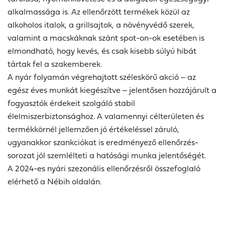
alkalmassága is. Az ellenőrzött termékek közül az
alkoholos italok, a grillsajtok, a növényvédő szerek,
valamint a macskáknak szánt spot-on-ok esetében is
elmondható, hogy kevés, és csak kisebb súlyú hibát
tártak fel a szakemberek.
A nyár folyamán végrehajtott széleskörű akció ‒ az
egész éves munkát kiegészítve ‒ jelentősen hozzájárult a
fogyasztók érdekeit szolgáló stabil
élelmiszerbiztonsághoz. A valamennyi célterületen és
termékkörnél jellemzően jó értékeléssel záruló,
ugyanakkor szankciókat is eredményező ellenőrzés-
sorozat jól szemlélteti a hatósági munka jelentőségét
.
A 2024-es nyári szezonális ellenőrzésről összefoglaló
elérhető a Nébih oldalán.