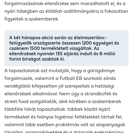
forgalmazásának ellenőrzése sem maradhatott el, és a
nyári hőségben az élőállat-szállítmányokra is fokozottan
figyeltek a szakemberek.
A két hónapos akció során az élelmiszerlánc-
felügyelők országszerte összesen 1200 egységet és
csaknem 1500 terméktételt vizsgáltak. Az
ellenőrzések nyomán 135 eljárás indult és 8 millió
forint bírságot szabtak ki.
A tapasztalatok azt mutatják, hogy a görögdinnye
forgalmazók, valamint a Futball EB szurkolói zónás
vendéglátói kifejezetten jól szerepeltek a hatósági
ellenőrzések alkalmával. Nem úgy a strandbüfék és
street food szolgáltatók, akik körében a szakemberek
többféle hibát tapasztaltak: többek között lejárt
termékeket és hiányos higiéniai feltételeket tártak fel,
valamint több esetben problémás volt az alapanyagok
tárolása, nyomonkövetése és a dolgozók egészségügyi