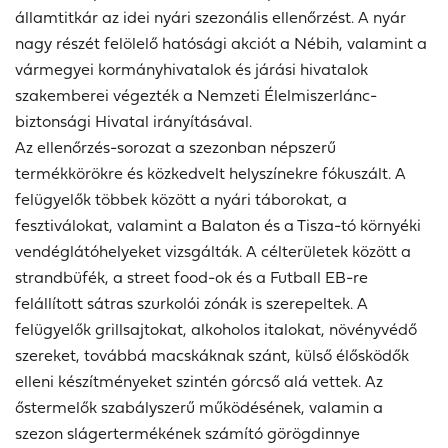
államtitkár az idei nyári szezonális ellenőrzést. A nyár
nagy részét felölelő hatósági akciót a Nébih, valamint a
vármegyei kormányhivatalok és járási hivatalok
szakemberei végezték a Nemzeti Élelmiszerlánc-
biztonsági Hivatal irányításával.
Az ellenőrzés-sorozat a szezonban népszerű
termékkörökre és közkedvelt helyszínekre fókuszált. A
felügyelők többek között a nyári táborokat, a
fesztiválokat, valamint a Balaton és a Tisza-tó környéki
vendéglátóhelyeket vizsgálták. A célterületek között a
strandbüfék, a street food-ok és a Futball EB-re
felállított sátras szurkolói zónák is szerepeltek. A
felügyelők grillsajtokat, alkoholos italokat, növényvédő
szereket, továbbá macskáknak szánt, külső élősködők
elleni készítményeket szintén górcső alá vettek. Az
őstermelők szabályszerű működésének, valamin a
szezon slágertermékének számító görögdinnye