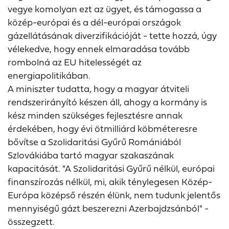
vegye komolyan ezt az ügyet, és támogassa a
közép-európai és a dél-európai országok
gázellátásának diverzifikációját - tette hozzá, úgy
vélekedve, hogy ennek elmaradása tovább
rombolná az EU hitelességét az
energiapolitikában.
A miniszter tudatta, hogy a magyar átviteli
rendszerirányító készen áll, ahogy a kormány is
kész minden szükséges fejlesztésre annak
érdekében, hogy évi ötmilliárd köbméteresre
bővítse a Szolidaritási Gyűrű Romániából
Szlovákiába tartó magyar szakaszának
kapacitását. "A Szolidaritási Gyűrű nélkül, európai
finanszírozás nélkül, mi, akik ténylegesen Közép-
Európa középső részén élünk, nem tudunk jelentős
mennyiségű gázt beszerezni Azerbajdzsánból" -
összegzett.