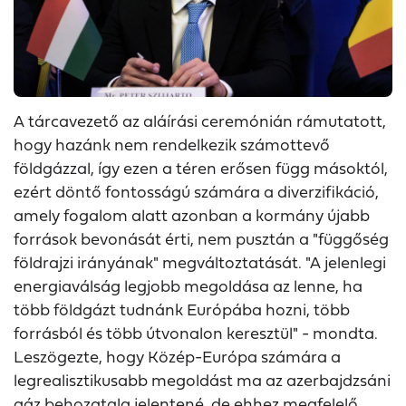
A tárcavezető az aláírási ceremónián rámutatott,
hogy hazánk nem rendelkezik számottevő
földgázzal, így ezen a téren erősen függ másoktól,
ezért döntő fontosságú számára a diverzifikáció,
amely fogalom alatt azonban a kormány újabb
források bevonását érti, nem pusztán a "függőség
földrajzi irányának" megváltoztatását. "A jelenlegi
energiaválság legjobb megoldása az lenne, ha
több földgázt tudnánk Európába hozni, több
forrásból és több útvonalon keresztül" - mondta.
Leszögezte, hogy Közép-Európa számára a
legrealisztikusabb megoldást ma az azerbajdzsáni
gáz behozatala jelentené, de ehhez megfelelő