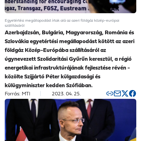
Egyetértési megállapodást írtak alá az azeri földgáz közép-európai
szállításáról
Azerbajdzsán, Bulgária, Magyarország, Románia és
Szlovákia egyetértési megállapodást kötött az azeri
földgáz Közép-Európába szállításáról az
úgynevezett Szolidaritási Gyűrűn keresztül, a régió
energetikai infrastruktúrájának fejlesztése révén -
közölte Szijjártó Péter külgazdasági és
külügyminiszter kedden Szófiában.
Forrás: MTI
2023. 04. 25.