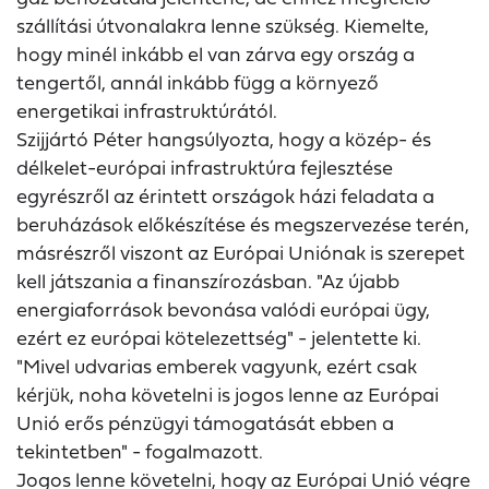
szállítási útvonalakra lenne szükség. Kiemelte,
hogy minél inkább el van zárva egy ország a
tengertől, annál inkább függ a környező
energetikai infrastruktúrától.
Szijjártó Péter hangsúlyozta, hogy a közép- és
délkelet-európai infrastruktúra fejlesztése
egyrészről az érintett országok házi feladata a
beruházások előkészítése és megszervezése terén,
másrészről viszont az Európai Uniónak is szerepet
kell játszania a finanszírozásban. "Az újabb
energiaforrások bevonása valódi európai ügy,
ezért ez európai kötelezettség" - jelentette ki.
"Mivel udvarias emberek vagyunk, ezért csak
kérjük, noha követelni is jogos lenne az Európai
Unió erős pénzügyi támogatását ebben a
tekintetben" - fogalmazott.
Jogos lenne követelni, hogy az Európai Unió végre