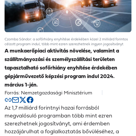
Czomba Sándor: a sofőrhiány enyhítése érdekében közel 2 milliárd forintos
célzott program indul, több mint ezren szerezhetnek ingyen jogosítványt
A munkaerőpiaci aktivitás növelése, valamint a
szállítmányozási és személyszállítási területen
tapasztalható sofőrhiány enyhítése érdekében
gépjárművezető képzési program indul 2024.
március 1-jén.
Forrás: Nemzetgazdasági Minisztérium
Az 1,7 milliárd forintnyi hazai forrásból
megvalósuló programban több mint ezren
szerezhetnek jogosítványt, ami érdemben
hozzájárulhat a foglalkoztatás bővüléséhez, a