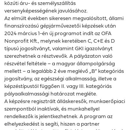
közúti áru- és személyszállítás
versenyképességének javulásához.
Az elmúlt években sikeresen megvalósított, állami
finanszírozású gépjárművezetői képzések után
2024 március 1-én új programot indít az OFA
Nonprofit Kft., melynek keretében C, C+E és D
típusú jogosítványt, valamint GKI igazolványt
szerezhetnek a résztvevők. A pályázaton való
részvétel feltétele – a magyar állampolgárság
mellett – a legalább 2 éve meglévő „B” kategóriás
jogosítvány, az egészségi alkalmasság, illetve a
képzéstípustól függően II. vagy III. kategóriás
pályaalkalmassági határozat megléte.
A képzésre regisztrált álláskeresők, munkaerőpiaci
szempontból inaktívak, és munkahellyel
rendelkezők is jelentkezhetnek. A program az
elhelyezkedést is segíti, hiszen a partner