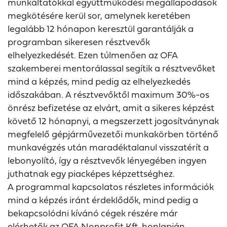
munkáltatókkal együttműködési megállapodások
megkötésére kerül sor, amelynek keretében
legalább 12 hónapon keresztül garantálják a
programban sikeresen résztvevők
elhelyezkedését. Ezen túlmenően az OFA
szakemberei mentorálassal segítik a résztvevőket
mind a képzés, mind pedig az elhelyezkedés
időszakában. A résztvevőktől maximum 30%-os
önrész befizetése az elvárt, amit a sikeres képzést
követő 12 hónapnyi, a megszerzett jogosítványnak
megfelelő gépjárművezetői munkakörben történő
munkavégzés után maradéktalanul visszatérít a
lebonyolító, így a résztvevők lényegében ingyen
juthatnak egy piacképes képzettséghez.
A programmal kapcsolatos részletes információk
mind a képzés iránt érdeklődők, mind pedig a
bekapcsolódni kívánó cégek részére már
elérhetők az OFA Nonprofit Kft. honlapján.