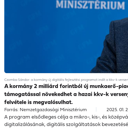
Czomba Sándor: a kormány új digitális fejlesztési programot indít a kkv-k ve
A kormány 2 milliárd forintból új munkaerő-piac
támogatással növekedhet a hazai kkv-k versenyk
felvétele is megvalósulhat.
Forrás: Nemzetgazdasági Minisztérium
2025. 01. 2
A program elsődleges célja a mikro-, kis-, és középv
digitalizálásának, digitális szolgáltatások bevezeté