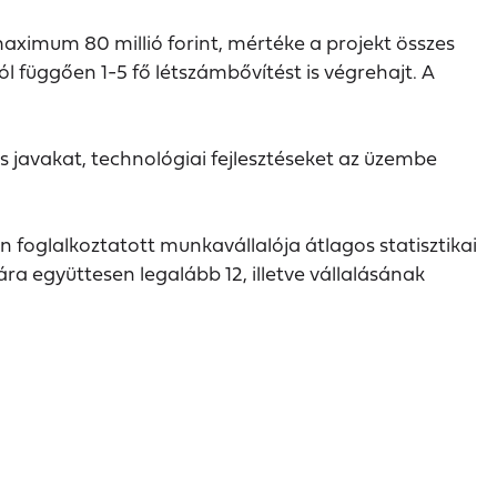
ximum 80 millió forint, mértéke a projekt összes
l függően 1-5 fő létszámbővítést is végrehajt. A
is javakat, technológiai fejlesztéseket az üzembe
n foglalkoztatott munkavállalója átlagos statisztikai
a együttesen legalább 12, illetve vállalásának