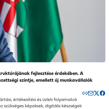
truktúrájának fejlesztése érdekében. A
ttségi szintje, emellett új munkavállalók
tási, értékesítési és üzleti folyamatok
z szükséges képzések, digitális készségek