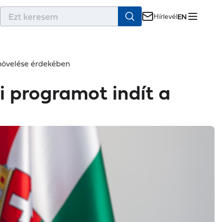
r
Hírlevél
EN
 növelése érdekében
i programot indít a