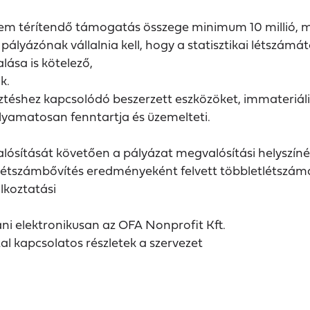
em térítendő támogatás összege minimum 10 millió, ma
ázónak vállalnia kell, hogy a statisztikai létszámátó
ása is kötelező,
k.
lesztéshez kapcsolódó beszerzett eszközöket, immateriál
olyamatosan fenntartja és üzemelteti.
valósítását követően a pályázat megvalósítási helyszíné
létszámbővítés eredményeként felvett többletlétszámár
lkoztatási
ani elektronikusan az OFA Nonprofit Kft.
al kapcsolatos részletek a szervezet