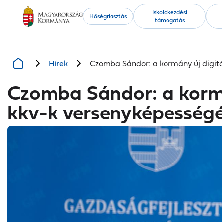
Kiemelt
Iskolakezdési
Hőségriasztás
támogatás
tartalmak
Hírek
Czomba Sándor: a kormány új digitá
Czomba Sándor: a kormán
kkv-k versenyképesség