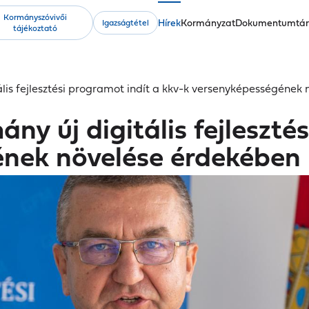
Kormányszóvivői
Fő
Hírek
Kormányzat
Dokumentumtá
Igazságtétel
tájékoztató
navigáció
lis fejlesztési programot indít a kkv-k versenyképességének
y új digitális fejlesztés
ének növelése érdekében