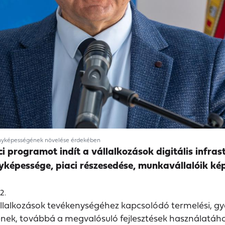
rsenyképességének növelése érdekében
i programot indít a vállalkozások digitális infras
épessége, piaci részesedése, munkavállalóik képze
2.
állalkozások tevékenységéhez kapcsolódó termelési, gyár
sének, továbbá a megvalósuló fejlesztések használatáho