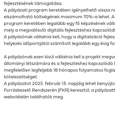
fejlesztésének támogatása.
A pályázati program keretében igényelhető vissza n
elszámolható költségének maximum 70%-a lehet. A pály
program keretében legalább egy fő képzésének vállal
mely a megvalósuló digitális fejlesztéshez kapcsolódi
A pályázónak vállalnia kell, hogy a digitalizáció fej
helyezés időpontjától számított legalább egy évig f
A pályázónak ezen kívül vállalnia kell a projekt meg
állományi létszámára és a fejlesztéshez kapcsolódó 
megfelelően legfeljebb 18 hónapos folyamatos fogla
kötelezettséget.
A pályázatot 2025. február 13. napjáig lehet benyújt
Forráskezelő Rendszerén (FKR) keresztül, a pályázatt
weboldalán találhatók meg.