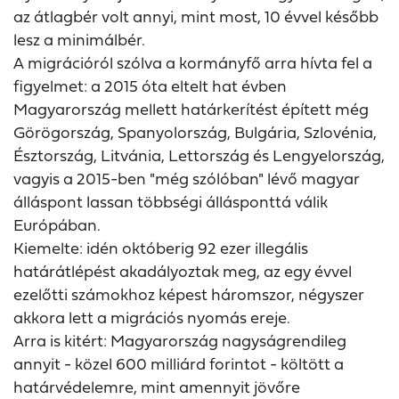
az átlagbér volt annyi, mint most, 10 évvel később
lesz a minimálbér.
A migrációról szólva a kormányfő arra hívta fel a
figyelmet: a 2015 óta eltelt hat évben
Magyarország mellett határkerítést épített még
Görögország, Spanyolország, Bulgária, Szlovénia,
Észtország, Litvánia, Lettország és Lengyelország,
vagyis a 2015-ben "még szólóban" lévő magyar
álláspont lassan többségi állásponttá válik
Európában.
Kiemelte: idén októberig 92 ezer illegális
határátlépést akadályoztak meg, az egy évvel
ezelőtti számokhoz képest háromszor, négyszer
akkora lett a migrációs nyomás ereje.
Arra is kitért: Magyarország nagyságrendileg
annyit - közel 600 milliárd forintot - költött a
határvédelemre, mint amennyit jövőre