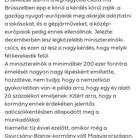
Brüsszelben épp e körül a kérdés körül zajlik: a
gazdag nyugat-európaiak meg akarják adóztatni
a lakásokat, és a gépjárműveket, a közép-
európaiak pedig ennek ellenállnak. Jelezte:
decemberben lesz legközelebb miniszterelnöki
csúcs, és ezen az lesz a nagy kérdés, hogy melyik
fél kerekedik felül.
A miniszterelnök a minimálbér 200 ezer forintra
emelését nagyon nagy lépésként említette,
hozzátéve, nem tudja, hogy a nemzetközi
gyakorlatban van-e példa arra, hogy egy év alatt
20 százalékot emeljenek. Kitért arra, hogy a
kormány ennek érdekében jelentős
adócsökkentésben állapodott meg a
munkadókkal.
Kiemelte: tíz évvel ezelőtt, amikor még a
Gyurcsány-Bajnai-kormány volt Magyarországon,