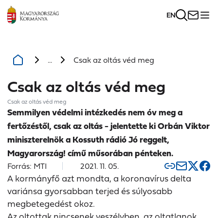
EN
...
Csak az oltás véd meg
Csak az oltás véd meg
Csak az oltás véd meg
Semmilyen védelmi intézkedés nem óv meg a
fertőzéstől, csak az oltás - jelentette ki Orbán Viktor
miniszterelnök a Kossuth rádió Jó reggelt,
Magyarország! című műsorában pénteken.
Forrás: MTI
2021. 11. 05.
A kormányfő azt mondta, a koronavírus delta
variánsa gyorsabban terjed és súlyosabb
megbetegedést okoz.
Az oltottak nincsenek veszélyben, az oltatlanok