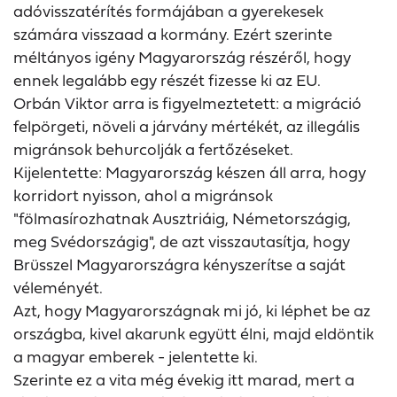
adóvisszatérítés formájában a gyerekesek
számára visszaad a kormány. Ezért szerinte
méltányos igény Magyarország részéről, hogy
ennek legalább egy részét fizesse ki az EU.
Orbán Viktor arra is figyelmeztetett: a migráció
felpörgeti, növeli a járvány mértékét, az illegális
migránsok behurcolják a fertőzéseket.
Kijelentette: Magyarország készen áll arra, hogy
korridort nyisson, ahol a migránsok
"fölmasírozhatnak Ausztriáig, Németországig,
meg Svédországig", de azt visszautasítja, hogy
Brüsszel Magyarországra kényszerítse a saját
véleményét.
Azt, hogy Magyarországnak mi jó, ki léphet be az
országba, kivel akarunk együtt élni, majd eldöntik
a magyar emberek - jelentette ki.
Szerinte ez a vita még évekig itt marad, mert a