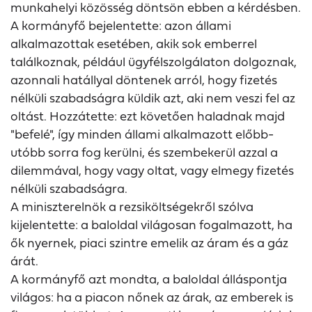
munkahelyi közösség döntsön ebben a kérdésben.
A kormányfő bejelentette: azon állami
alkalmazottak esetében, akik sok emberrel
találkoznak, például ügyfélszolgálaton dolgoznak,
azonnali hatállyal döntenek arról, hogy fizetés
nélküli szabadságra küldik azt, aki nem veszi fel az
oltást. Hozzátette: ezt követően haladnak majd
"befelé", így minden állami alkalmazott előbb-
utóbb sorra fog kerülni, és szembekerül azzal a
dilemmával, hogy vagy oltat, vagy elmegy fizetés
nélküli szabadságra.
A miniszterelnök a rezsiköltségekről szólva
kijelentette: a baloldal világosan fogalmazott, ha
ők nyernek, piaci szintre emelik az áram és a gáz
árát.
A kormányfő azt mondta, a baloldal álláspontja
világos: ha a piacon nőnek az árak, az emberek is