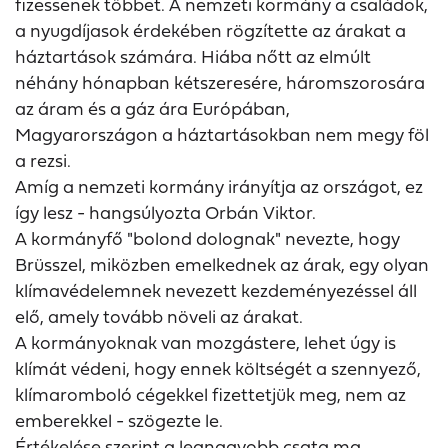
fizessenek többet. A nemzeti kormány a családok,
a nyugdíjasok érdekében rögzítette az árakat a
háztartások számára. Hiába nőtt az elmúlt
néhány hónapban kétszeresére, háromszorosára
az áram és a gáz ára Európában,
Magyarországon a háztartásokban nem megy föl
a rezsi.
Amíg a nemzeti kormány irányítja az országot, ez
így lesz - hangsúlyozta Orbán Viktor.
A kormányfő "bolond dolognak" nevezte, hogy
Brüsszel, miközben emelkednek az árak, egy olyan
klímavédelemnek nevezett kezdeményezéssel áll
elő, amely tovább növeli az árakat.
A kormányoknak van mozgástere, lehet úgy is
klímát védeni, hogy ennek költségét a szennyező,
klímaromboló cégekkel fizettetjük meg, nem az
emberekkel - szögezte le.
Értékelése szerint a legnagyobb csata ma