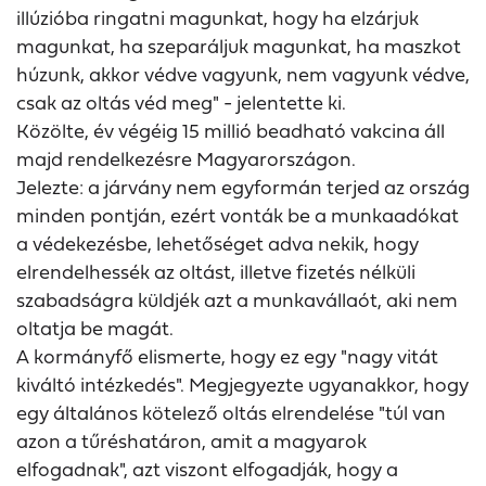
illúzióba ringatni magunkat, hogy ha elzárjuk
magunkat, ha szeparáljuk magunkat, ha maszkot
húzunk, akkor védve vagyunk, nem vagyunk védve,
csak az oltás véd meg" - jelentette ki.
Közölte, év végéig 15 millió beadható vakcina áll
majd rendelkezésre Magyarországon.
Jelezte: a járvány nem egyformán terjed az ország
minden pontján, ezért vonták be a munkaadókat
a védekezésbe, lehetőséget adva nekik, hogy
elrendelhessék az oltást, illetve fizetés nélküli
szabadságra küldjék azt a munkavállaót, aki nem
oltatja be magát.
A kormányfő elismerte, hogy ez egy "nagy vitát
kiváltó intézkedés". Megjegyezte ugyanakkor, hogy
egy általános kötelező oltás elrendelése "túl van
azon a tűréshatáron, amit a magyarok
elfogadnak", azt viszont elfogadják, hogy a