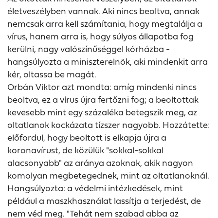
életveszélyben vannak. Aki nincs beoltva, annak
nemcsak arra kell számítania, hogy megtalálja a
vírus, hanem arra is, hogy súlyos állapotba fog
kerülni, nagy valószínűséggel kórházba -
hangsúlyozta a miniszterelnök, aki mindenkit arra
kér, oltassa be magát.
Orbán Viktor azt mondta: amíg mindenki nincs
beoltva, ez a vírus újra fertőzni fog; a beoltottak
kevesebb mint egy százaléka betegszik meg, az
oltatlanok kockázata tízszer nagyobb. Hozzátette:
előfordul, hogy beoltott is elkapja újra a
koronavírust, de közülük "sokkal-sokkal
alacsonyabb" az aránya azoknak, akik nagyon
komolyan megbetegednek, mint az oltatlanoknál.
Hangsúlyozta: a védelmi intézkedések, mint
például a maszkhasználat lassítja a terjedést, de
nem véd meg. "Tehát nem szabad abba az