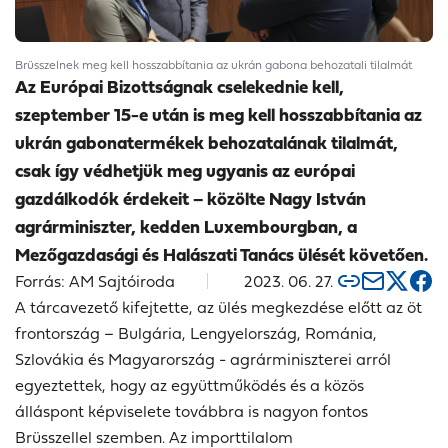
Brüsszelnek meg kell hosszabbítania az ukrán gabona behozatali tilalmát
Az Európai Bizottságnak cselekednie kell,
szeptember 15-e után is meg kell hosszabbítania az
ukrán gabonatermékek behozatalának tilalmát,
csak így védhetjük meg ugyanis az európai
gazdálkodók érdekeit – közölte Nagy István
agrárminiszter, kedden Luxembourgban, a
Mezőgazdasági és Halászati Tanács ülését követően.
Forrás: AM Sajtóiroda
2023. 06. 27.
A tárcavezető kifejtette, az ülés megkezdése előtt az öt
frontország – Bulgária, Lengyelország, Románia,
Szlovákia és Magyarország - agrárminiszterei arról
egyeztettek, hogy az együttműködés és a közös
álláspont képviselete továbbra is nagyon fontos
Brüsszellel szemben. Az importtilalom