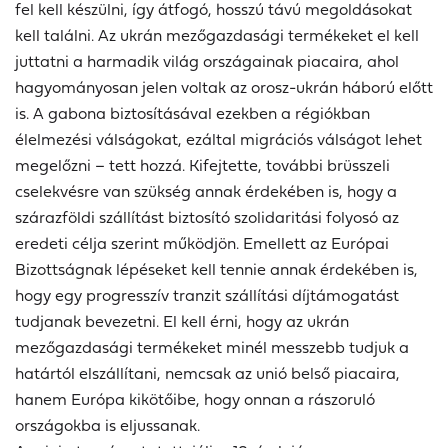
fel kell készülni, így átfogó, hosszú távú megoldásokat
kell találni. Az ukrán mezőgazdasági termékeket el kell
juttatni a harmadik világ országainak piacaira, ahol
hagyományosan jelen voltak az orosz-ukrán háború előtt
is. A gabona biztosításával ezekben a régiókban
élelmezési válságokat, ezáltal migrációs válságot lehet
megelőzni – tett hozzá. Kifejtette, további brüsszeli
cselekvésre van szükség annak érdekében is, hogy a
szárazföldi szállítást biztosító szolidaritási folyosó az
eredeti célja szerint működjön. Emellett az Európai
Bizottságnak lépéseket kell tennie annak érdekében is,
hogy egy progresszív tranzit szállítási díjtámogatást
tudjanak bevezetni. El kell érni, hogy az ukrán
mezőgazdasági termékeket minél messzebb tudjuk a
határtól elszállítani, nemcsak az unió belső piacaira,
hanem Európa kikötőibe, hogy onnan a rászoruló
országokba is eljussanak.