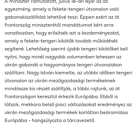
A miniszter rámutatott, július 18-án lejár az az
egyezmény, amely a fekete-tengeri útvonalon való
gabonakiszállítást lehetővé teszi. Éppen ezért az öt
frontország miniszterétől mandátumot kért arra
vonatkozóan, hogy erősítsék azt a kezdeményezést,
amely a fekete-tengeri kikötők tovább működését
segítené. Lehetőség szerint újabb tengeri kikötőket kell
nyitni, hogy minél nagyobb volumenben lehessen az
ukrán gabonát a hagyományos tengeri útvonalakon
szállítani. Nagy István kiemelte, az utóbbi időben tengeri
útvonalon az ukrán mezőgazdasági termékeknek
mindössze kis részét szállítják, a többi rajtunk, az öt
frontországon keresztül érkezik Európába. Ebből is
látszik, mekkora belső piaci változásokat eredményez az
ukrán mezőgazdasági termékek korlátlan beáramlása
Európába - hangsúlyozta a tárcavezető.