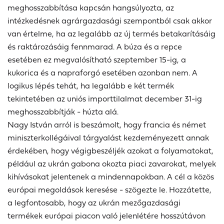
meghosszabbítása kapcsán hangsúlyozta, az
intézkedésnek agrárgazdasági szempontból csak akkor
van értelme, ha az legalább az új termés betakarításáig
és raktározásáig fennmarad. A búza és a repce
esetében ez megvalósítható szeptember 15-ig, a
kukorica és a napraforgó esetében azonban nem. A
logikus lépés tehát, ha legalább e két termék
tekintetében az uniós importtilalmat december 31-ig
meghosszabbítják - húzta alá.
Nagy István arról is beszámolt, hogy francia és német
miniszterkollégáival tárgyalást kezdeményezett annak
érdekében, hogy végigbeszéljék azokat a folyamatokat,
például az ukrán gabona okozta piaci zavarokat, melyek
kihívásokat jelentenek a mindennapokban. A cél a közös
európai megoldások keresése - szögezte le. Hozzátette,
a legfontosabb, hogy az ukrán mezőgazdasági
termékek európai piacon való jelenlétére hosszútávon