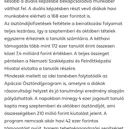
később a duális képzésbe bekapcsolódva munkabér
válthat fel. A duális képzésben részt vevő diákok havi
munkabére elérheti a 168 ezer forintot is.
Az ösztöndíjkifizetések feltétele a beiratkozási folyamat
teljes lezárása, így a szeptemberi és októberi tételek
egyszerre érkeznek a tanulók számláira. A kéthavi
támogatás több mint 172 ezer tanulót érint összesen
közel 7,4 milliárd forint értékben. A teljes összeget
pénteken a Nemzeti Szakképzési és Felnőttképzési
Hivatal elutalta a tanulók részére.
Mindezek mellett az idei tanévben folytatódik az
Apáczai Ösztöndíjprogram is, amelyre a diákok
rászorultsági helyzet és jó tanulmányi eredmény alapján
pályázhattak. A napokban minegy 4 ezer jogosult tanuló
kapta meg szeptemberi és októberi ösztöndíját, ami
összességében 210 millió forint kiutalást jelent. A
program nemcsak akár havi 42 ezer forintos
támogatást nyújt, hanem tehetséggondozási segítséget