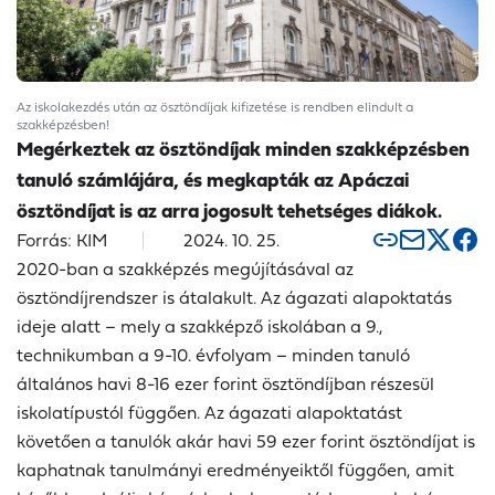
Az iskolakezdés után az ösztöndíjak kifizetése is rendben elindult a
szakképzésben!
Megérkeztek az ösztöndíjak minden szakképzésben
tanuló számlájára, és megkapták az Apáczai
ösztöndíjat is az arra jogosult tehetséges diákok.
Forrás: KIM
2024. 10. 25.
2020-ban a szakképzés megújításával az
ösztöndíjrendszer is átalakult. Az ágazati alapoktatás
ideje alatt – mely a szakképző iskolában a 9.,
technikumban a 9-10. évfolyam – minden tanuló
általános havi 8-16 ezer forint ösztöndíjban részesül
iskolatípustól függően. Az ágazati alapoktatást
követően a tanulók akár havi 59 ezer forint ösztöndíjat is
kaphatnak tanulmányi eredményeiktől függően, amit