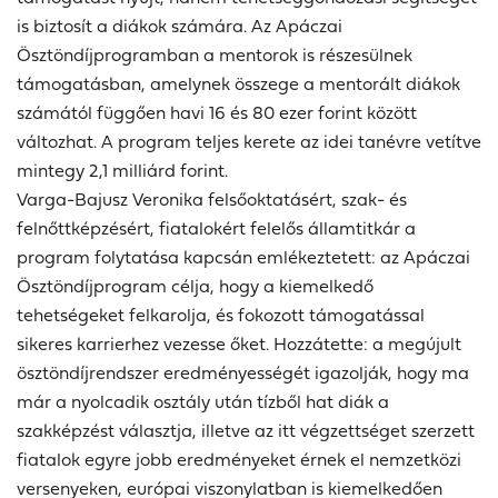
is biztosít a diákok számára. Az Apáczai
Ösztöndíjprogramban a mentorok is részesülnek
támogatásban, amelynek összege a mentorált diákok
számától függően havi 16 és 80 ezer forint között
változhat. A program teljes kerete az idei tanévre vetítve
mintegy 2,1 milliárd forint.
Varga-Bajusz Veronika felsőoktatásért, szak- és
felnőttképzésért, fiatalokért felelős államtitkár a
program folytatása kapcsán emlékeztetett: az Apáczai
Ösztöndíjprogram célja, hogy a kiemelkedő
tehetségeket felkarolja, és fokozott támogatással
sikeres karrierhez vezesse őket. Hozzátette: a megújult
ösztöndíjrendszer eredményességét igazolják, hogy ma
már a nyolcadik osztály után tízből hat diák a
szakképzést választja, illetve az itt végzettséget szerzett
fiatalok egyre jobb eredményeket érnek el nemzetközi
versenyeken, európai viszonylatban is kiemelkedően