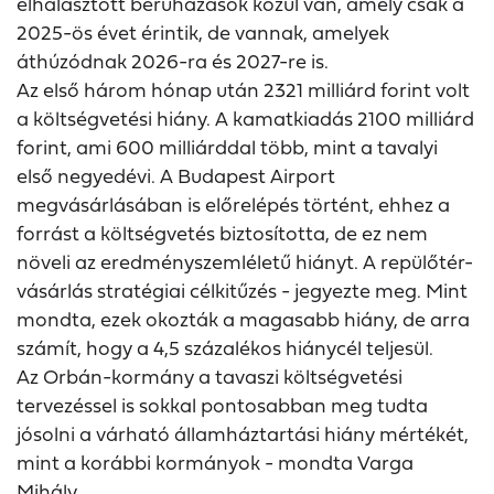
elhalasztott beruházások közül van, amely csak a
2025-ös évet érintik, de vannak, amelyek
áthúzódnak 2026-ra és 2027-re is.
Az első három hónap után 2321 milliárd forint volt
a költségvetési hiány. A kamatkiadás 2100 milliárd
forint, ami 600 milliárddal több, mint a tavalyi
első negyedévi. A Budapest Airport
megvásárlásában is előrelépés történt, ehhez a
forrást a költségvetés biztosította, de ez nem
növeli az eredményszemléletű hiányt. A repülőtér-
vásárlás stratégiai célkitűzés - jegyezte meg. Mint
mondta, ezek okozták a magasabb hiány, de arra
számít, hogy a 4,5 százalékos hiánycél teljesül.
Az Orbán-kormány a tavaszi költségvetési
tervezéssel is sokkal pontosabban meg tudta
jósolni a várható államháztartási hiány mértékét,
mint a korábbi kormányok - mondta Varga
Mihály.