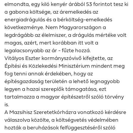
elmondta, egy kiló kenyér árából 53 forintot tesz ki
a gabona költsége, az áremelkedés az
energiadrágulás és a bérköltség-emelkedés
következménye. Nem Magyarországon a
legdrágább az élelmiszer, a drágulás mértéke volt
magas, azért, mert korábban itt volt a
legalacsonyabb az ár - fűzte hozzá.
Vitályos Eszter kormányszóvivő kifejtette, az
Építési és Közlekedési Minisztérium mindent meg
fog tenni annak érdekében, hogy az
építésgazdaság területén a lehető legnagyobb
legyen a hazai szereplők támogatása, ezt
tartalmazza a magyar építészetről szóló törvény
is.
A Mazsihisz Szeretetkórházra vonatkozó kérdésre
válaszolva közölte, a költségvetés védelmében
hozták a beruházások felfüggesztéséről szóló