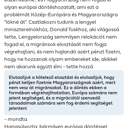
olyan európai döntéshozatalt, ami ezt a
problémát Közép-Európára és Magyarországra
"lökné át". Csatlakozni tudunk a lengyel
miniszterelnökhöz, Donald Tuskhoz, aki világossá
tette, Lengyelország semmilyen relokációt nem
fogad el, a migránsok elosztását nem fogja
végrehajtani, és nem hajlandó azért pénzt fizetni,
hogy ne hozzanak olyam embereket ide, akikkel
nem akarunk együtt élni - tette hozzá.
Elutasítjuk a kötelező elosztást és elutasítjuk, hogy
pénzt kelljen fizetnie Magyarországnak azért, mert
nem vesz át migránsokat. Ez a döntés ebben a
formában végrehajthatatlan, Európa számára nem
jelent segítséget, és a migrációtól szenvedő
társadalmak számára sem fog érdemi segítséget
jelenteni
- mondta.
Hangsúlyozta: bármilyen európai döntéssel