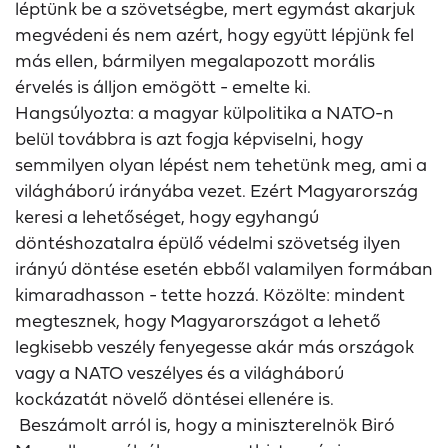
léptünk be a szövetségbe, mert egymást akarjuk
megvédeni és nem azért, hogy együtt lépjünk fel
más ellen, bármilyen megalapozott morális
érvelés is álljon emögött - emelte ki.
Hangsúlyozta: a magyar külpolitika a NATO-n
belül továbbra is azt fogja képviselni, hogy
semmilyen olyan lépést nem tehetünk meg, ami a
világháború irányába vezet. Ezért Magyarország
keresi a lehetőséget, hogy egyhangú
döntéshozatalra épülő védelmi szövetség ilyen
irányú döntése esetén ebből valamilyen formában
kimaradhasson - tette hozzá. Közölte: mindent
megtesznek, hogy Magyarországot a lehető
legkisebb veszély fenyegesse akár más országok
vagy a NATO veszélyes és a világháború
kockázatát növelő döntései ellenére is.
Beszámolt arról is, hogy a miniszterelnök Biró