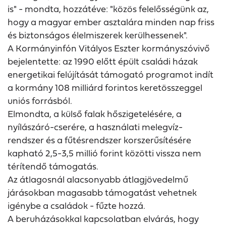
is" - mondta, hozzátéve: "közös felelősségünk az,
hogy a magyar ember asztalára minden nap friss
és biztonságos élelmiszerek kerülhessenek".
A Kormányinfón Vitályos Eszter kormányszóvivő
bejelentette: az 1990 előtt épült családi házak
energetikai felújítását támogató programot indít
a kormány 108 milliárd forintos keretösszeggel
uniós forrásból.
Elmondta, a külső falak hőszigetelésére, a
nyílászáró-cserére, a használati melegvíz-
rendszer és a fűtésrendszer korszerűsítésére
kapható 2,5-3,5 millió forint közötti vissza nem
térítendő támogatás.
Az átlagosnál alacsonyabb átlagjövedelmű
járásokban magasabb támogatást vehetnek
igénybe a családok - fűzte hozzá.
A beruházásokkal kapcsolatban elvárás, hogy