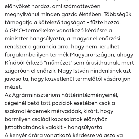
előnyöket hordoz, ami számottevően
megnyilvánul minden gazda életében. Többségük
támogatja a kötelező tagságot - fűzte hozzá.
A GMO-termékekre vonatkozó kérdésre a
miniszter hangsúlyozta, a magyar ellenőrzési
rendszer a garancia arra, hogy nem kerülhet
forgalomba ilyen termék Magyarországon, ahogy
Kínából érkező "műmézet" sem árusíthatnak, mert
szigorúan ellenőrzik. Nagy István nindenkinek azt
javasolta, hogy közvetlenül termelőtől vásároljon
mézet.
Az Agrárminisztérium háttérintézményeinél,
cégeinél betöltött pozíciók esetében csak a
szakmai érdemek mérvadóak, kizárt, hogy
bármilyen családi kapcsolatok előnyhöz
juttathatnának valakit - hangsúlyozta.
A kenyér árára vonatkozó kérdésre válaszolva