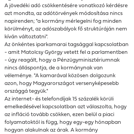
A jövedéki adó csökkentésére vonatkozó kérdésre
azt mondta, az adótörvények módosítása nincs
napirenden; "a kormány mérlegelni fog minden
körülményt, az adószabályok fő struktúráján nem
kíván változtatni".
Az önkéntes iparkamarai tagsággal kapcsolatban
- amit Matolcsy György vetett fel a parlamentben
- úgy reagált, hogy a Pénzügyminisztériumnak
nincs álláspontja, de a kormánynak van
véleménye. "A kamarával közösen dolgozunk
azon, hogy Magyarországot versenyképesebb
országgá tegyük."
Az internet- és telefondíjak 15 százalék körüli
emelkedésével kapcsolatban azt válaszolta, hogy
az infláció tovább csökken, ezen belül a piaci
folyamatoktól is függ, hogy egy-egy hónapban
hogyan alakulnak az árak. A kormány