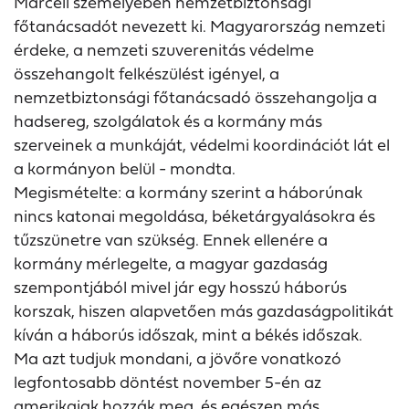
Marcell személyében nemzetbiztonsági
főtanácsadót nevezett ki. Magyarország nemzeti
érdeke, a nemzeti szuverenitás védelme
összehangolt felkészülést igényel, a
nemzetbiztonsági főtanácsadó összehangolja a
hadsereg, szolgálatok és a kormány más
szerveinek a munkáját, védelmi koordinációt lát el
a kormányon belül - mondta.
Megismételte: a kormány szerint a háborúnak
nincs katonai megoldása, béketárgyalásokra és
tűzszünetre van szükség. Ennek ellenére a
kormány mérlegelte, a magyar gazdaság
szempontjából mivel jár egy hosszú háborús
korszak, hiszen alapvetően más gazdaságpolitikát
kíván a háborús időszak, mint a békés időszak.
Ma azt tudjuk mondani, a jövőre vonatkozó
legfontosabb döntést november 5-én az
amerikaiak hozzák meg, és egészen más