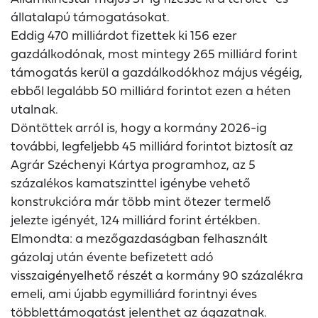
állatalapú támogatásokat.
Eddig 470 milliárdot fizettek ki 156 ezer
gazdálkodónak, most mintegy 265 milliárd forint
támogatás kerül a gazdálkodókhoz május végéig,
ebből legalább 50 milliárd forintot ezen a héten
utalnak.
Döntöttek arról is, hogy a kormány 2026-ig
további, legfeljebb 45 milliárd forintot biztosít az
Agrár Széchenyi Kártya programhoz, az 5
százalékos kamatszinttel igénybe vehető
konstrukcióra már több mint ötezer termelő
jelezte igényét, 124 milliárd forint értékben.
Elmondta: a mezőgazdaságban felhasznált
gázolaj után évente befizetett adó
visszaigényelhető részét a kormány 90 százalékra
emeli, ami újabb egymilliárd forintnyi éves
többlettámogatást jelenthet az ágazatnak.