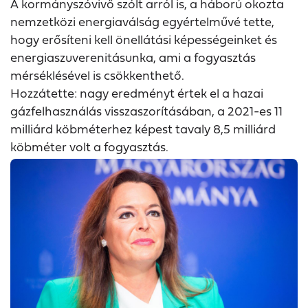
A kormányszóvivő szólt arról is, a háború okozta
nemzetközi energiaválság egyértelművé tette,
hogy erősíteni kell önellátási képességeinket és
energiaszuverenitásunka, ami a fogyasztás
mérséklésével is csökkenthető.
Hozzátette: nagy eredményt értek el a hazai
gázfelhasználás visszaszorításában, a 2021-es 11
milliárd köbméterhez képest tavaly 8,5 milliárd
köbméter volt a fogyasztás.