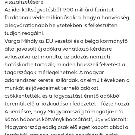
visszafizetésére.
Az idei költségvetésből 1700 milliárd forintot
fordítanak védelmi kiadásokra, hogy a honvédség
a legváratlanabb helyzetekben is felkészülten
tudjon reagálni.
Varga Mihály az EU vezetői és a belga kormányfő
által javasolt új adókra vonatkozó kérdésre
válaszolva azt mondta, az adózás nemzeti
hatáskörbe tartozik, minden brüsszeli felvetést a
tagországok mérlegelhetnek. A magyar
adórendszer keretei szilárdak, az elmúlt években a
munkát és jövedelmet terhelő adókat
csökkentették, és a fogyasztást érintő adókból
teremtik elő a közkiadások fedezetét - fűzte hozzá.
A kérdésre, hogy Magyarország támogatja-e "a
közös háborús kötvénykibocsátást", úgy válaszolt:
Magyarország eddig csak előleget kapott abból a
forrásból, amihez kezesként hozzájárult, ezért