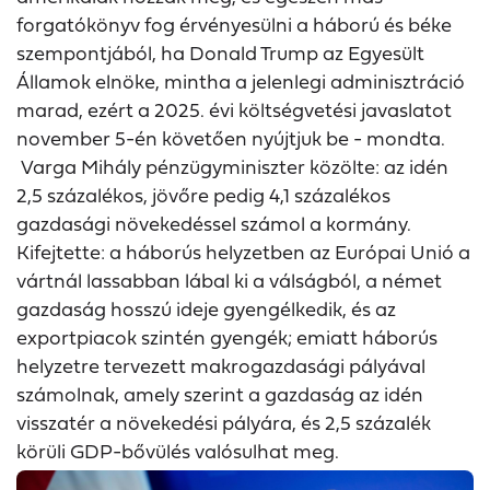
forgatókönyv fog érvényesülni a háború és béke
szempontjából, ha Donald Trump az Egyesült
Államok elnöke, mintha a jelenlegi adminisztráció
marad, ezért a 2025. évi költségvetési javaslatot
november 5-én követően nyújtjuk be - mondta.
Varga Mihály pénzügyminiszter közölte: az idén
2,5 százalékos, jövőre pedig 4,1 százalékos
gazdasági növekedéssel számol a kormány.
Kifejtette: a háborús helyzetben az Európai Unió a
vártnál lassabban lábal ki a válságból, a német
gazdaság hosszú ideje gyengélkedik, és az
exportpiacok szintén gyengék; emiatt háborús
helyzetre tervezett makrogazdasági pályával
számolnak, amely szerint a gazdaság az idén
visszatér a növekedési pályára, és 2,5 százalék
körüli GDP-bővülés valósulhat meg.