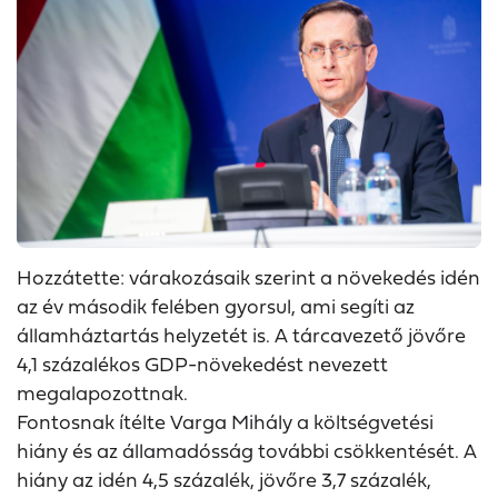
Hozzátette: várakozásaik szerint a növekedés idén
az év második felében gyorsul, ami segíti az
államháztartás helyzetét is. A tárcavezető jövőre
4,1 százalékos GDP-növekedést nevezett
megalapozottnak.
Fontosnak ítélte Varga Mihály a költségvetési
hiány és az államadósság további csökkentését. A
hiány az idén 4,5 százalék, jövőre 3,7 százalék,