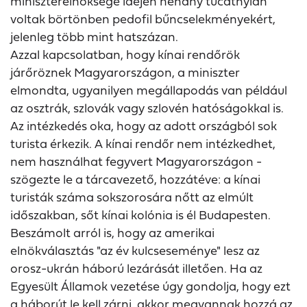
miniszterelnöksége idején néhány tucatnyian
voltak börtönben pedofil bűncselekményekért,
jelenleg több mint hatszázan.
Azzal kapcsolatban, hogy kínai rendőrök
járőröznek Magyarországon, a miniszter
elmondta, ugyanilyen megállapodás van például
az osztrák, szlovák vagy szlovén hatóságokkal is.
Az intézkedés oka, hogy az adott országból sok
turista érkezik. A kínai rendőr nem intézkedhet,
nem használhat fegyvert Magyarországon -
szögezte le a tárcavezető, hozzátéve: a kínai
turisták száma sokszorosára nőtt az elmúlt
időszakban, sőt kínai kolónia is él Budapesten.
Beszámolt arról is, hogy az amerikai
elnökválasztás "az év kulcseseménye" lesz az
orosz-ukrán háború lezárását illetően. Ha az
Egyesült Államok vezetése úgy gondolja, hogy ezt
a háborút le kell zárni, akkor megvannak hozzá az