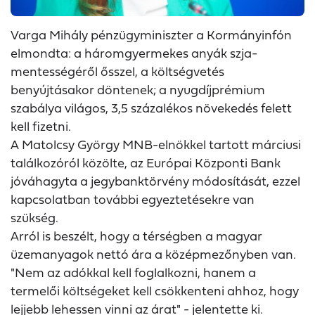
Varga Mihály pénzügyminiszter a Kormányinfón
elmondta: a háromgyermekes anyák szja-
mentességéről ősszel, a költségvetés
benyújtásakor döntenek; a nyugdíjprémium
szabálya világos, 3,5 százalékos növekedés felett
kell fizetni.
A Matolcsy György MNB-elnökkel tartott márciusi
találkozóról közölte, az Európai Központi Bank
jóváhagyta a jegybanktörvény módosítását, ezzel
kapcsolatban további egyeztetésekre van
szükség.
Arról is beszélt, hogy a térségben a magyar
üzemanyagok nettó ára a középmezőnyben van.
"Nem az adókkal kell foglalkozni, hanem a
termelői költségeket kell csökkenteni ahhoz, hogy
lejjebb lehessen vinni az árat" - jelentette ki.