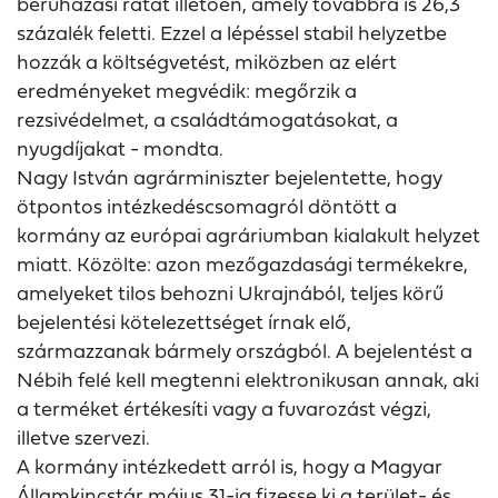
beruházási rátát illetően, amely továbbra is 26,3
százalék feletti. Ezzel a lépéssel stabil helyzetbe
hozzák a költségvetést, miközben az elért
eredményeket megvédik: megőrzik a
rezsivédelmet, a családtámogatásokat, a
nyugdíjakat - mondta.
Nagy István agrárminiszter bejelentette, hogy
ötpontos intézkedéscsomagról döntött a
kormány az európai agráriumban kialakult helyzet
miatt. Közölte: azon mezőgazdasági termékekre,
amelyeket tilos behozni Ukrajnából, teljes körű
bejelentési kötelezettséget írnak elő,
származzanak bármely országból. A bejelentést a
Nébih felé kell megtenni elektronikusan annak, aki
a terméket értékesíti vagy a fuvarozást végzi,
illetve szervezi.
A kormány intézkedett arról is, hogy a Magyar
Államkincstár május 31-ig fizesse ki a terület- és