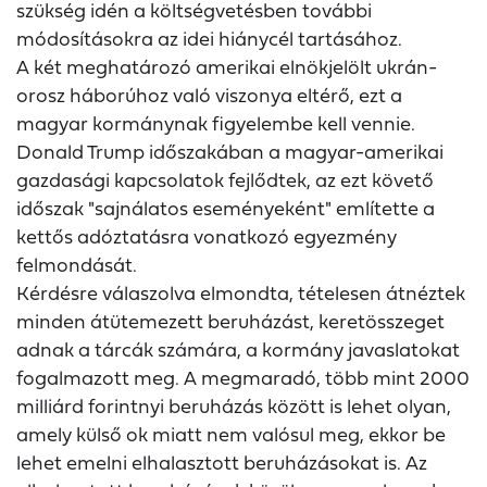
szükség idén a költségvetésben további
módosításokra az idei hiánycél tartásához.
A két meghatározó amerikai elnökjelölt ukrán-
orosz háborúhoz való viszonya eltérő, ezt a
magyar kormánynak figyelembe kell vennie.
Donald Trump időszakában a magyar-amerikai
gazdasági kapcsolatok fejlődtek, az ezt követő
időszak "sajnálatos eseményeként" említette a
kettős adóztatásra vonatkozó egyezmény
felmondását.
Kérdésre válaszolva elmondta, tételesen átnéztek
minden átütemezett beruházást, keretösszeget
adnak a tárcák számára, a kormány javaslatokat
fogalmazott meg. A megmaradó, több mint 2000
milliárd forintnyi beruházás között is lehet olyan,
amely külső ok miatt nem valósul meg, ekkor be
lehet emelni elhalasztott beruházásokat is. Az