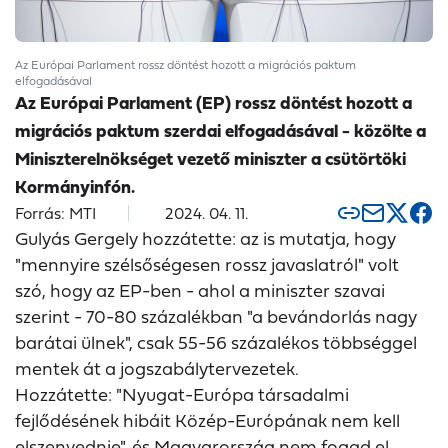
Az Európai Parlament rossz döntést hozott a migrációs paktum
elfogadásával
Az Európai Parlament (EP) rossz döntést hozott a
migrációs paktum szerdai elfogadásával - közölte a
Miniszterelnökséget vezető miniszter a csütörtöki
Kormányinfón.
Forrás: MTI
2024. 04. 11.
Gulyás Gergely hozzátette: az is mutatja, hogy
"mennyire szélsőségesen rossz javaslatról" volt
szó, hogy az EP-ben - ahol a miniszter szavai
szerint - 70-80 százalékban "a bevándorlás nagy
barátai ülnek", csak 55-56 százalékos többséggel
mentek át a jogszabálytervezetek.
Hozzátette: "Nyugat-Európa társadalmi
fejlődésének hibáit Közép-Európának nem kell
elszenvednie", és Magyarország nem fogad el