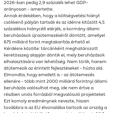
2026-ban pedig 2,9 százalék lehet GDP-
arányosan - ismertette.
Annak érdekében, hogy a költségvetési hiányt
csökkenő pályán tartsák és az idénre kitűzött 4,5
százalékos hiánycélt elérjék, a kormány állami
beruházások újraütemezéséről döntött, amellyel
675 milliárd forint megtakarítás érhető el.
Kérdésre közölte: tárcánként meghatározott
keretösszeg alapján döntik el, mely beruházások
elhalasztására van lehetőség. Nem törlik, hanem
átütemezik az érintett fejlesztéseket - húzta alá.
Elmondta, hogy emellett is - az átütemezés
ellenére - több mint 2000 milliárd forintnyi állami
beruházás valósulhat meg, ide nem értve a
részben uniós forrásból megvalósuló projekteket.
Ezt komoly eredménynek nevezte, hiszen
továbbra is az EU élvonalába tartozik az ország a