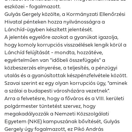
eszközei - fogalmazott.
Gulyás Gergely közölte, a Kormányzati Ellenőrzési
Hivatal pénteken hozza nyilvánosságra a
Lánchíd-ügyben készített jelentését.
A jelentés egyelőre azokat a gyanúkat igazolja,
hogy komoly korrupciós visszaélések lengik körül a
Lánchíd felújítását - mondta, hozzátéve,
egyértelműen van "időbeli összefüggés" a
közbeszerzés elnyerése, a teljesítés, a pénzügyi
utalás és a gyanúsítottak készpénzfelvétele között.
Szavai szerint ez egy olyan korrupciós ügy, "aminek
a szálai a budapesti városházára vezetnek".
Arra a felvetésre, hogy a főváros és a VIII. kerületi
polgármester tüntetést szervez, hogy
megakadályozzák a Nemzeti Közszolgálati
Egyetem (NKE) kampuszának bővítését, Gulyás
Gergely úgy fogalmazott, ez Pikó András