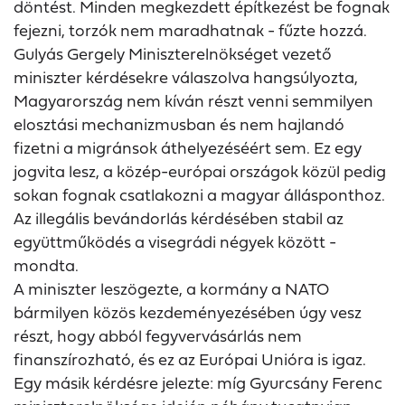
döntést. Minden megkezdett építkezést be fognak
fejezni, torzók nem maradhatnak - fűzte hozzá.
Gulyás Gergely Miniszterelnökséget vezető
miniszter kérdésekre válaszolva hangsúlyozta,
Magyarország nem kíván részt venni semmilyen
elosztási mechanizmusban és nem hajlandó
fizetni a migránsok áthelyezéséért sem. Ez egy
jogvita lesz, a közép-európai országok közül pedig
sokan fognak csatlakozni a magyar állásponthoz.
Az illegális bevándorlás kérdésében stabil az
együttműködés a visegrádi négyek között -
mondta.
A miniszter leszögezte, a kormány a NATO
bármilyen közös kezdeményezésében úgy vesz
részt, hogy abból fegyvervásárlás nem
finanszírozható, és ez az Európai Unióra is igaz.
Egy másik kérdésre jelezte: míg Gyurcsány Ferenc