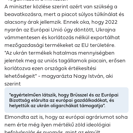
A miniszter közlése szerint azért van szükség a
beavatkozásra, mert a piacot súlyos túlkínálat és
alacsony árak jellemzik. Ennek oka, hogy 2022
nyarán az Európai Unió úgy döntött, Ukrajna
vámmentesen és korlátozás nélkül exportálhat
mezőgazdasági termékeket az EU területére.
"Az ukrán termékek hatalmas mennyiségben
jelentek meg az uniós tagállamok piacain, erősen
korlátozva ezen országok értékesítési
lehetőségeit" - magyarázta Nagy István, aki
szerint
"egyértelműen látszik, hogy Brüsszel és az Európai
Bizottság elárulta az európai gazdálkodókat, és
helyettük az ukrán oligarchákat támogatja".
Elmondta azt is, hogy az európai agráriumot soha
nem érte még ilyen mértékű zöld ideológiai
befolyásolás és nyomás, mint az elmúlt