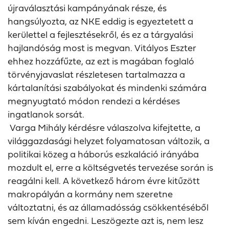
újraválasztási kampányának része, és
hangsúlyozta, az NKE eddig is egyeztetett a
kerülettel a fejlesztésekről, és ez a tárgyalási
hajlandóság most is megvan. Vitályos Eszter
ehhez hozzáfűzte, az ezt is magában foglaló
törvényjavaslat részletesen tartalmazza a
kártalanítási szabályokat és mindenki számára
megnyugtató módon rendezi a kérdéses
ingatlanok sorsát.
Varga Mihály kérdésre válaszolva kifejtette, a
világgazdasági helyzet folyamatosan változik, a
politikai közeg a háborús eszkaláció irányába
mozdult el, erre a költségvetés tervezése során is
reagálni kell. A következő három évre kitűzött
makropályán a kormány nem szeretne
változtatni, és az államadósság csökkentéséből
sem kíván engedni. Leszögezte azt is, nem lesz