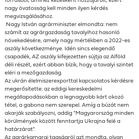
nagy óvatosság kell minden ilyen kérdés
megvizsgálásához.
Nagy István agrárminiszter elmondta: nem
számít az agrárgazdaság tavalyihoz hasonló
növekedésére, amely nagy mértékben a 2022-es
aszály következménye. Idén sincs elegendő
csapadék, AZ aszály kifejezetten sújtja az Alföld
déli részét, ezért abban bízik, hogy a tavalyi szintet
eléri a mezőgazdaság.
Az ukrán élelmiszerexporttal kapcsolatos kérdésre
megerősítette: az eddigi kereskedelmi
megállapodásokban a legnagyobb kárt okozó
tétel, a gabona nem szerepel. Amíg a búzát nem
akarják szabályozni, addig "Magyarország minden
körülmények között fenntartja Ukrajna felé a
határzárat".
Az agrárkamarai tagságról azt mondta, olyan