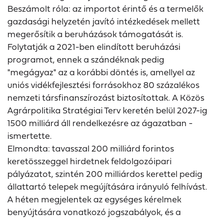
Beszámolt róla: az importot érintő és a termelők
gazdasági helyzetén javító intézkedések mellett
megerősítik a beruházások támogatását is.
Folytatják a 2021-ben elindított beruházási
programot, ennek a szándéknak pedig
"megágyaz" az a korábbi döntés is, amellyel az
uniós vidékfejlesztési forrásokhoz 80 százalékos
nemzeti társfinanszírozást biztosítottak. A Közös
Agrárpolitika Stratégiai Terv keretén belül 2027-ig
1500 milliárd áll rendelkezésre az ágazatban -
ismertette.
Elmondta: tavasszal 200 milliárd forintos
keretösszeggel hirdetnek feldolgozóipari
pályázatot, szintén 200 milliárdos kerettel pedig
állattartó telepek megújítására irányuló felhívást.
A héten megjelentek az egységes kérelmek
benyújtására vonatkozó jogszabályok, és a