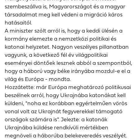
szembeszállva is, Magyarországot és a magyar
társadalmat meg kell védeni a migráció káros
hatásaitól.
A miniszter szólt arról is, hogy a keddi ülésén a
kormány elemezte a nemzetközi politikai és
katonai helyzetet. Nagyon veszélyes pillanatban
vagyunk, a következő fél év világpolitikai
eseményei döntőek lesznek abból a szempontból,
hogy a háború vagy béke irányába mozdul-e el a
világ és Európa - mondta.
Hozzátette: már Európa meghatározó politikusai
beszélnek arról, hogy Ukrajnába katonákat kell
küldeni, "noha ez korábban egyértelműen vörös
vonal volt az Ukrajnát fegyverekkel támogató
országok számára is". Jelezte: a katonák
Ukrajnába küldése rendkívüli mértékben
megnöveli a háborúba belekeveredés veszélyét.