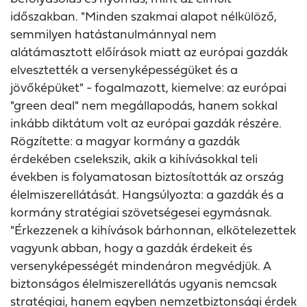
időszakban. "Minden szakmai alapot nélkülöző,
semmilyen hatástanulmánnyal nem
alátámasztott előírások miatt az európai gazdák
elvesztették a versenyképességüket és a
jövőképüket" - fogalmazott, kiemelve: az európai
"green deal" nem megállapodás, hanem sokkal
inkább diktátum volt az európai gazdák részére.
Rögzítette: a magyar kormány a gazdák
érdekében cselekszik, akik a kihívásokkal teli
években is folyamatosan biztosították az ország
élelmiszerellátását. Hangsúlyozta: a gazdák és a
kormány stratégiai szövetségesei egymásnak.
"Érkezzenek a kihívások bárhonnan, elkötelezettek
vagyunk abban, hogy a gazdák érdekeit és
versenyképességét mindenáron megvédjük. A
biztonságos élelmiszerellátás ugyanis nemcsak
stratégiai, hanem egyben nemzetbiztonsági érdek