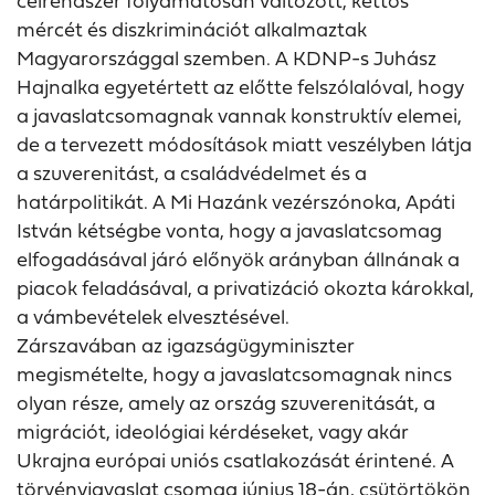
célrendszer folyamatosan változott, kettős
mércét és diszkriminációt alkalmaztak
Magyarországgal szemben. A KDNP-s Juhász
Hajnalka egyetértett az előtte felszólalóval, hogy
a javaslatcsomagnak vannak konstruktív elemei,
de a tervezett módosítások miatt veszélyben látja
a szuverenitást, a családvédelmet és a
határpolitikát. A Mi Hazánk vezérszónoka, Apáti
István kétségbe vonta, hogy a javaslatcsomag
elfogadásával járó előnyök arányban állnának a
piacok feladásával, a privatizáció okozta károkkal,
a vámbevételek elvesztésével.
Zárszavában az igazságügyminiszter
megismételte, hogy a javaslatcsomagnak nincs
olyan része, amely az ország szuverenitását, a
migrációt, ideológiai kérdéseket, vagy akár
Ukrajna európai uniós csatlakozását érintené. A
törvényjavaslat csomag június 18-án, csütörtökön