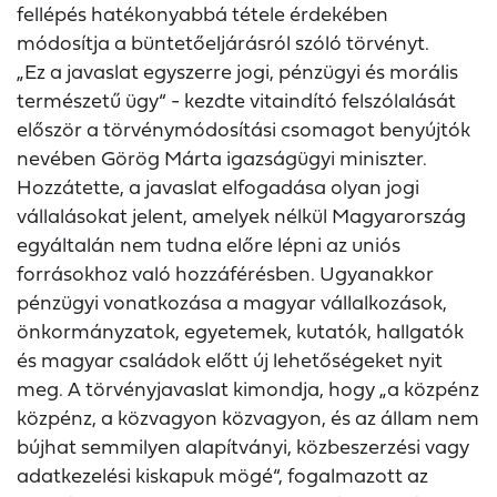
fellépés hatékonyabbá tétele érdekében
módosítja a büntetőeljárásról szóló törvényt.
„Ez a javaslat egyszerre jogi, pénzügyi és morális
természetű ügy“ - kezdte vitaindító felszólalását
először a törvénymódosítási csomagot benyújtók
nevében Görög Márta igazságügyi miniszter.
Hozzátette, a javaslat elfogadása olyan jogi
vállalásokat jelent, amelyek nélkül Magyarország
egyáltalán nem tudna előre lépni az uniós
forrásokhoz való hozzáférésben. Ugyanakkor
pénzügyi vonatkozása a magyar vállalkozások,
önkormányzatok, egyetemek, kutatók, hallgatók
és magyar családok előtt új lehetőségeket nyit
meg. A törvényjavaslat kimondja, hogy „a közpénz
közpénz, a közvagyon közvagyon, és az állam nem
bújhat semmilyen alapítványi, közbeszerzési vagy
adatkezelési kiskapuk mögé“, fogalmazott az