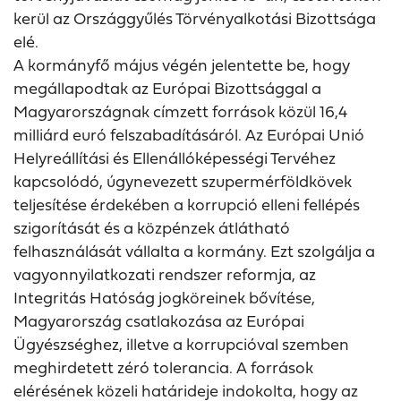
kerül az Országgyűlés Törvényalkotási Bizottsága
elé.
A kormányfő május végén jelentette be, hogy
megállapodtak az Európai Bizottsággal a
Magyarországnak címzett források közül 16,4
milliárd euró felszabadításáról. Az Európai Unió
Helyreállítási és Ellenállóképességi Tervéhez
kapcsolódó, úgynevezett szupermérföldkövek
teljesítése érdekében a korrupció elleni fellépés
szigorítását és a közpénzek átlátható
felhasználását vállalta a kormány. Ezt szolgálja a
vagyonnyilatkozati rendszer reformja, az
Integritás Hatóság jogköreinek bővítése,
Magyarország csatlakozása az Európai
Ügyészséghez, illetve a korrupcióval szemben
meghirdetett zéró tolerancia. A források
elérésének közeli határideje indokolta, hogy az