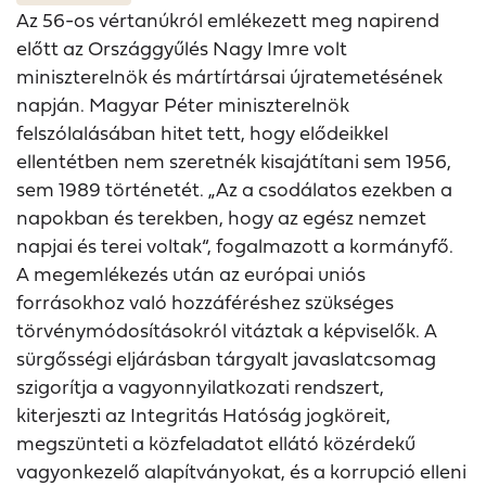
Az 56-os vértanúkról emlékezett meg napirend
előtt az Országgyűlés Nagy Imre volt
miniszterelnök és mártírtársai újratemetésének
napján. Magyar Péter miniszterelnök
felszólalásában hitet tett, hogy elődeikkel
ellentétben nem szeretnék kisajátítani sem 1956,
sem 1989 történetét. „Az a csodálatos ezekben a
napokban és terekben, hogy az egész nemzet
napjai és terei voltak“, fogalmazott a kormányfő.
A megemlékezés után az európai uniós
forrásokhoz való hozzáféréshez szükséges
törvénymódosításokról vitáztak a képviselők. A
sürgősségi eljárásban tárgyalt javaslatcsomag
szigorítja a vagyonnyilatkozati rendszert,
kiterjeszti az Integritás Hatóság jogköreit,
megszünteti a közfeladatot ellátó közérdekű
vagyonkezelő alapítványokat, és a korrupció elleni