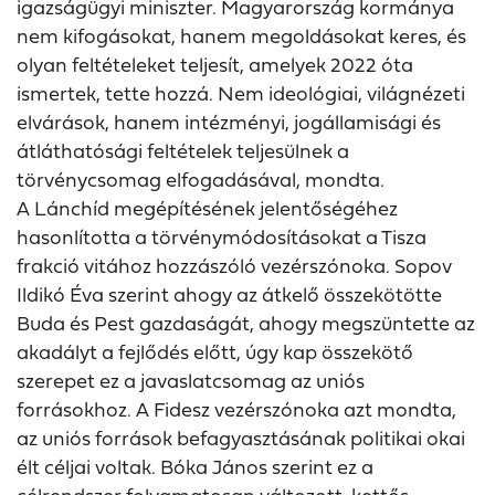
igazságügyi miniszter. Magyarország kormánya
nem kifogásokat, hanem megoldásokat keres, és
olyan feltételeket teljesít, amelyek 2022 óta
ismertek, tette hozzá. Nem ideológiai, világnézeti
elvárások, hanem intézményi, jogállamisági és
átláthatósági feltételek teljesülnek a
törvénycsomag elfogadásával, mondta.
A Lánchíd megépítésének jelentőségéhez
hasonlította a törvénymódosításokat a Tisza
frakció vitához hozzászóló vezérszónoka. Sopov
Ildikó Éva szerint ahogy az átkelő összekötötte
Buda és Pest gazdaságát, ahogy megszüntette az
akadályt a fejlődés előtt, úgy kap összekötő
szerepet ez a javaslatcsomag az uniós
forrásokhoz. A Fidesz vezérszónoka azt mondta,
az uniós források befagyasztásának politikai okai
élt céljai voltak. Bóka János szerint ez a