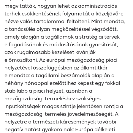
megvitatták, hogyan lehet az adminisztrációs
terhek csökkentésének folyamatát a közeljövőre
nézve valós tartalommal feltölteni. Mint mondta,
a tanácsülés olyan megközelítéssel végződött,
amely alapján a tagállamok a stratégiai tervek
elfogadásának és módosításának gyorsítását,
azok rugalmasabb kezelését kívánják
előmozdítani. Az európai mezőgazdaság piaci
helyzetével összefüggésben az államtitkár
elmondta: a tagállami beszámolók alapján a
néhány hónappal ezelőttihez képest egy fokkal
stabilabb a piaci helyzet, azonban a
mezőgazdasági termeléshez szükséges
inputköltségek magas szintje jelentősen rontja a
mezőgazdasági termelés jövedelmezőségét. A
helyzetre a természeti káresemények további
negatív hatást gyakorolnak: Európa délkeleti