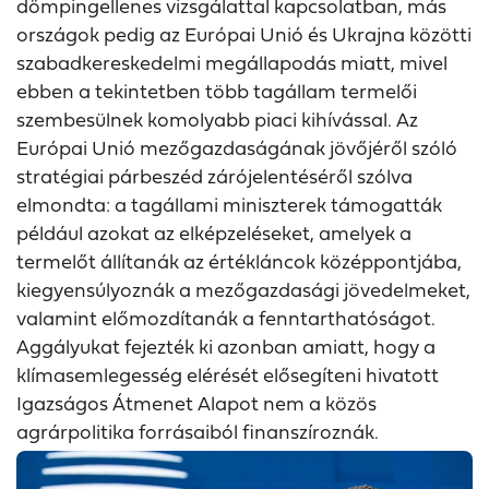
dömpingellenes vizsgálattal kapcsolatban, más
országok pedig az Európai Unió és Ukrajna közötti
szabadkereskedelmi megállapodás miatt, mivel
ebben a tekintetben több tagállam termelői
szembesülnek komolyabb piaci kihívással. Az
Európai Unió mezőgazdaságának jövőjéről szóló
stratégiai párbeszéd zárójelentéséről szólva
elmondta: a tagállami miniszterek támogatták
például azokat az elképzeléseket, amelyek a
termelőt állítanák az értékláncok középpontjába,
kiegyensúlyoznák a mezőgazdasági jövedelmeket,
valamint előmozdítanák a fenntarthatóságot.
Aggályukat fejezték ki azonban amiatt, hogy a
klímasemlegesség elérését elősegíteni hivatott
Igazságos Átmenet Alapot nem a közös
agrárpolitika forrásaiból finanszíroznák.