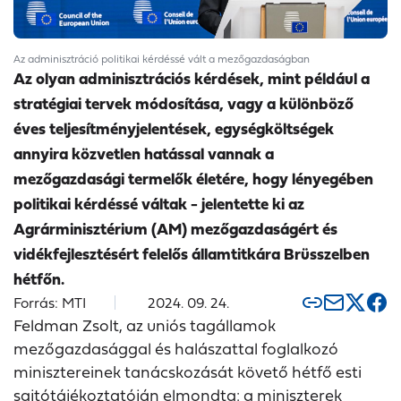
Az adminisztráció politikai kérdéssé vált a mezőgazdaságban
Az olyan adminisztrációs kérdések, mint például a
stratégiai tervek módosítása, vagy a különböző
éves teljesítményjelentések, egységköltségek
annyira közvetlen hatással vannak a
mezőgazdasági termelők életére, hogy lényegében
politikai kérdéssé váltak - jelentette ki az
Agrárminisztérium (AM) mezőgazdaságért és
vidékfejlesztésért felelős államtitkára Brüsszelben
hétfőn.
Forrás: MTI
2024. 09. 24.
Feldman Zsolt, az uniós tagállamok
mezőgazdasággal és halászattal foglalkozó
minisztereinek tanácskozását követő hétfő esti
sajtótájékoztatóján elmondta: a miniszterek