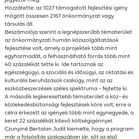
Hozzátette: az 1027 támogatott fejlesztési igény
mögött összesen 2167 önkormányzat vagy
társulás áll.
Beszámolója szerint a legnépszerűbb tématerület
az önkormányzati humán közszolgáltatások
fejlesztése volt, amely a projektek több mint
egyharmadát, a felhasználható forrás több mint
40 százalékát tette ki. Ide tartoznak az
egészségügyi, a szociális és idősügyi, az oktatási és
kulturális beruházások csakúgy, mint az az
eszközbeszerzések széles spektruma - fejtette ki.
A második legkeresettebb tématerület a köz- és
közlekedésbiztonsági fejlesztések köre volt; erre a
célra érkezett az igények több mint egynegyede, a
keret 22 százalékát kitevő költségigénnyel.
Czunyiné Bertalan Judit kiemelte, hogy a program
már a folyósítás szakaszában jár, sőt az első