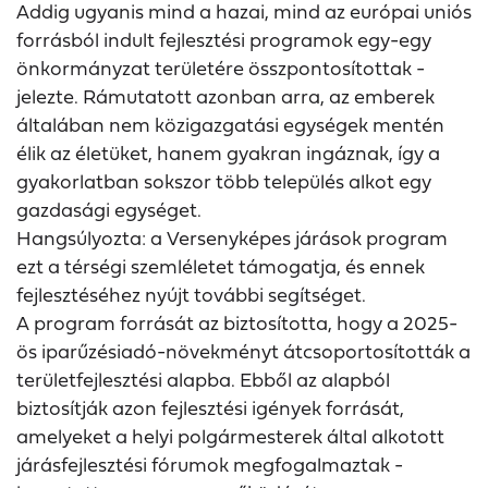
Addig ugyanis mind a hazai, mind az európai uniós
forrásból indult fejlesztési programok egy-egy
önkormányzat területére összpontosítottak -
jelezte. Rámutatott azonban arra, az emberek
általában nem közigazgatási egységek mentén
élik az életüket, hanem gyakran ingáznak, így a
gyakorlatban sokszor több település alkot egy
gazdasági egységet.
Hangsúlyozta: a Versenyképes járások program
ezt a térségi szemléletet támogatja, és ennek
fejlesztéséhez nyújt további segítséget.
A program forrását az biztosította, hogy a 2025-
ös iparűzésiadó-növekményt átcsoportosították a
területfejlesztési alapba. Ebből az alapból
biztosítják azon fejlesztési igények forrását,
amelyeket a helyi polgármesterek által alkotott
járásfejlesztési fórumok megfogalmaztak -