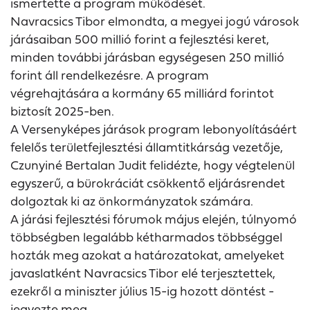
ismertette a program működését.
Navracsics Tibor elmondta, a megyei jogú városok
járásaiban 500 millió forint a fejlesztési keret,
minden további járásban egységesen 250 millió
forint áll rendelkezésre. A program
végrehajtására a kormány 65 milliárd forintot
biztosít 2025-ben.
A Versenyképes járások program lebonyolításáért
felelős területfejlesztési államtitkárság vezetője,
Czunyiné Bertalan Judit felidézte, hogy végtelenül
egyszerű, a bürokráciát csökkentő eljárásrendet
dolgoztak ki az önkormányzatok számára.
A járási fejlesztési fórumok május elején, túlnyomó
többségben legalább kétharmados többséggel
hozták meg azokat a határozatokat, amelyeket
javaslatként Navracsics Tibor elé terjesztettek,
ezekről a miniszter július 15-ig hozott döntést -
jegyezte meg.