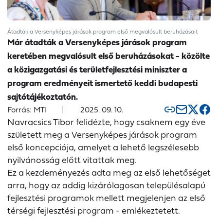
Átadták a Versenyképes járások program első megvalósult beruházásait
Már átadták a Versenyképes járások program
keretében megvalósult első beruházásokat - közölte
a közigazgatási és területfejlesztési miniszter a
program eredményeit ismertető keddi budapesti
sajtótájékoztatón.
Forrás: MTI
2025. 09. 10.
Navracsics Tibor felidézte, hogy csaknem egy éve
született meg a Versenyképes járások program
első koncepciója, amelyet a lehető legszélesebb
nyilvánosság előtt vitattak meg.
Ez a kezdeményezés adta meg az első lehetőséget
arra, hogy az addig kizárólagosan településalapú
fejlesztési programok mellett megjelenjen az első
térségi fejlesztési program - emlékeztetett.