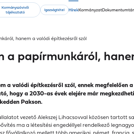
Kormányszóvivői
Fő
Hírek
Kormányzat
Dokumentumtá
Igazságtétel
tájékoztató
navigáció
káról, hanem a valódi építkezésről szól
m a papírmunkáról, hanem
 a valódi építkezésről szól, ennek megfelelően a
ató, hogy a 2030-as évek elejére már megkezdhetik
r kedden Pakson.
lalatot vezető Alekszej Lihacsovval közösen tartott 
ővítés ma a létesítési engedéllyel rendelkező legnagyo
 fővállalkozó mellett több amerikai, német, francia, s