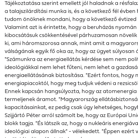
Tájékoztatása szerint emellett jól haladnak a résfal
a talajszilárdítási munka is, és a következő fél évb
tudom önöknek mondani, hogy a következő évtized ele
Valamint azt is érintette, hogy a beruházás nyomán
kibocsátásuk csökkentésével párhuzamosan növelik a g
ki, ami háromszorosa annak, mint amit a magyarorszá
válságának egyik fő oka az, hogy az ügyet súlyosan át
"Számunkra az energiaellátás kérdése sem nem politi
ideológiákkal nem lehet fűteni, nem lehet a gazdas
energiaellátásának biztosítása. "Ezért fontos, hogy
energiapiacoktól, hogy meg tudjuk védeni a rezsicsö
Ennek kapcsán hangsúlyozta, hogy az atomenergia 
termeljenek áramot. "Magyarország ellátásbiztonsága
kapacitásainkat, ez pedig csak úgy lehetséges, hogyh
Szijjártó Péter arról számolt be, hogy az Európai U
blokk tagja. "És látszik az, hogy a nukleáris ener
ideológiai alapon állnak" - vélekedett. "Éppen ezér