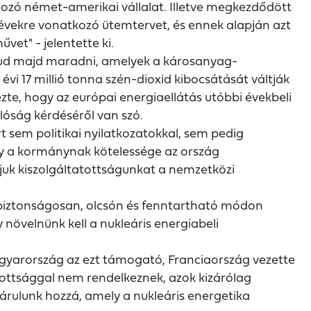
olgozó német-amerikai vállalat. Illetve megkezdődött
ző évekre vonatkozó ütemtervet, és ennek alapján azt
et" - jelentette ki.
 tud majd maradni, amelyek a károsanyag-
vi 17 millió tonna szén-dioxid kibocsátását váltják
zte, hogy az európai energiaellátás utóbbi évekbeli
alóság kérdéséről van szó.
 sem politikai nyilatkozatokkal, sem pedig
gy a kormánynak kötelessége az ország
djuk kiszolgáltatottságunkat a nemzetközi
biztonságosan, olcsón és fenntartható módon
növelnünk kell a nukleáris energiabeli
Magyarország az ezt támogató, Franciaország vezette
zottsággal nem rendelkeznek, azok kizárólag
járulunk hozzá, amely a nukleáris energetika