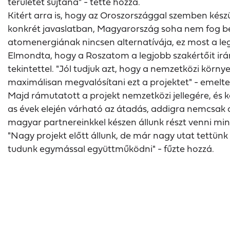
területét sújtaná" - tette hozzá.
Kitért arra is, hogy az Oroszországgal szemben készü
konkrét javaslatban, Magyarország soha nem fog bel
atomenergiának nincsen alternatívája, ez most a le
Elmondta, hogy a Roszatom a legjobb szakértőit irá
tekintettel. "Jól tudjuk azt, hogy a nemzetközi kör
maximálisan megvalósítani ezt a projektet" - emelte 
Majd rámutatott a projekt nemzetközi jellegére, és 
as évek elején várható az átadás, addigra nemcsak a k
magyar partnereinkkel készen állunk részt venni mi
"Nagy projekt előtt állunk, de már nagy utat tett
tudunk egymással együttműködni" - fűzte hozzá.