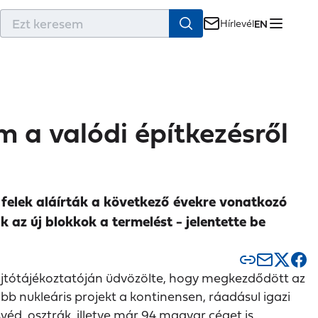
r
Hírlevél
EN
 a valódi építkezésről
 felek aláírták a következő évekre vonatkozó
 az új blokkok a termelést - jelentette be
sajtótájékoztatóján üdvözölte, hogy megkezdődött az
bb nukleáris projekt a kontinensen, ráadásul igazi
véd, osztrák, illetve már 94 magyar céget is