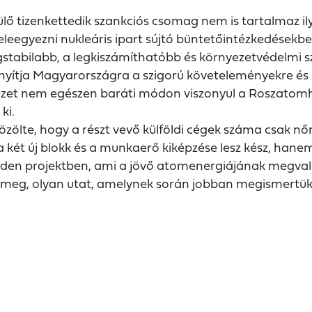
lő tizenkettedik szankciós csomag nem is tartalmaz ily
eegyezni nukleáris ipart sújtó büntetőintézkedésekbe.
gstabilabb, a legkiszámíthatóbb és környezetvédelmi s
nyítja Magyarországra a szigorú követeleményekre és 
nyezet nem egészen baráti módon viszonyul a Roszatomh
ki.
közölte, hogy a részt vevő külföldi cégek száma csak n
ét új blokk és a munkaerő kiképzése lesz kész, hanem a 
nden projektben, ami a jövő atomenergiájának megvaló
ünk meg, olyan utat, amelynek során jobban megismert