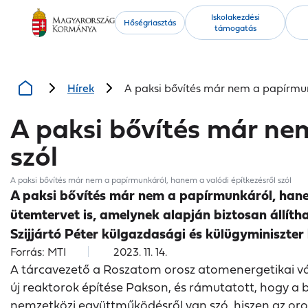
Kiemelt
Iskolakezdési
Hőségriasztás
támogatás
tartalmak
Hírek
A paksi bővítés már nem a papírmun
A paksi bővítés már ne
szól
A paksi bővítés már nem a papírmunkáról, hanem a valódi építkezésről szól
A paksi bővítés már nem a papírmunkáról, hanem
ütemtervet is, amelynek alapján biztosan állíth
Szijjártó Péter külgazdasági és külügyminiszte
Forrás: MTI
2023. 11. 14.
A tárcavezető a Roszatom orosz atomenergetikai vál
új reaktorok építése Pakson, és rámutatott, hogy a b
nemzetközi együttműködésről van szó, hiszen az orosz