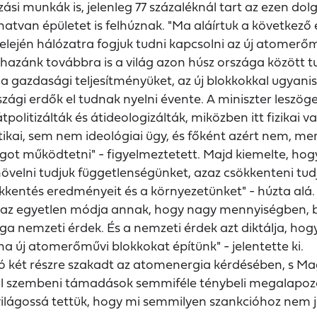
azási munkák is, jelenleg 77 százaléknál tart az ezen d
en hatvan épületet is felhúznak. "Ma aláírtuk a követke
jén hálózatra fogjuk tudni kapcsolni az új atomerőműv
 hazánk továbbra is a világ azon húsz országa között
azdasági teljesítményüket, az új blokkokkal ugyanis é
gi erdők el tudnak nyelni évente. A miniszter leszöge
politizálták és átideologizálták, miközben itt fizikai v
kai, sem nem ideológiai ügy, és főként azért nem, mert
ágot működtetni" - figyelmeztetett. Majd kiemelte, ho
 növelni tudjuk függetlenségünket, azaz csökkenteni tu
kkentés eredményeit és a környezetünket" - húzta alá.
az egyetlen módja annak, hogy nagy mennyiségben, 
 nemzeti érdek. És a nemzeti érdek azt diktálja, hogy 
a új atomerőművi blokkokat építünk" - jelentette ki.
nió két részre szakadt az atomenergia kérdésében, s 
giával szembeni támadások semmiféle ténybeli megalapo
t világossá tettük, hogy mi semmilyen szankcióhoz nem 