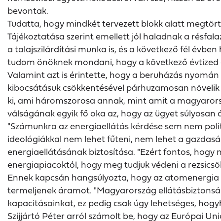
bevontak.
Tudatta, hogy mindkét tervezett blokk alatt megtört
Tájékoztatása szerint emellett jól haladnak a résfal
a talajszilárdítási munka is, és a következő fél évb
tudom önöknek mondani, hogy a következő évtized ele
Valamint azt is érintette, hogy a beruházás nyomán
kibocsátásuk csökkentésével párhuzamosan növelik a g
ki, ami háromszorosa annak, mint amit a magyarorszá
válságának egyik fő oka az, hogy az ügyet súlyosan át
"Számunkra az energiaellátás kérdése sem nem politi
ideológiákkal nem lehet fűteni, nem lehet a gazdas
energiaellátásának biztosítása. "Ezért fontos, hogy
energiapiacoktól, hogy meg tudjuk védeni a rezsicsö
Ennek kapcsán hangsúlyozta, hogy az atomenergia 
termeljenek áramot. "Magyarország ellátásbiztonsága
kapacitásainkat, ez pedig csak úgy lehetséges, hogyh
Szijjártó Péter arról számolt be, hogy az Európai U