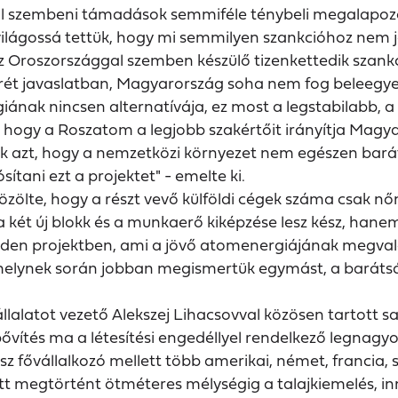
giával szembeni támadások semmiféle ténybeli megalapo
t világossá tettük, hogy mi semmilyen szankcióhoz nem 
gy az Oroszországgal szemben készülő tizenkettedik szan
nkrét javaslatban, Magyarország soha nem fog beleegyez
iának nincsen alternatívája, ez most a legstabilabb, 
 hogy a Roszatom a legjobb szakértőit irányítja Magy
djuk azt, hogy a nemzetközi környezet nem egészen ba
tani ezt a projektet" - emelte ki.
közölte, hogy a részt vevő külföldi cégek száma csak n
ét új blokk és a munkaerő kiképzése lesz kész, hanem a 
nden projektben, ami a jövő atomenergiájának megvalós
 amelynek során jobban megismertük egymást, a bará
lalatot vezető Alekszej Lihacsovval közösen tartott 
ővítés ma a létesítési engedéllyel rendelkező legnagyo
 fővállalkozó mellett több amerikai, német, francia, s
tt megtörtént ötméteres mélységig a talajkiemelés, in