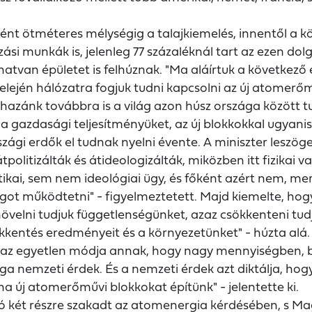
ént ötméteres mélységig a talajkiemelés, innentől a k
azási munkák is, jelenleg 77 százaléknál tart az ezen d
en hatvan épületet is felhúznak. "Ma aláírtuk a követke
jén hálózatra fogjuk tudni kapcsolni az új atomerőműv
 hazánk továbbra is a világ azon húsz országa között
azdasági teljesítményüket, az új blokkokkal ugyanis é
gi erdők el tudnak nyelni évente. A miniszter leszöge
politizálták és átideologizálták, miközben itt fizikai v
kai, sem nem ideológiai ügy, és főként azért nem, mert
ágot működtetni" - figyelmeztetett. Majd kiemelte, ho
 növelni tudjuk függetlenségünket, azaz csökkenteni tu
kkentés eredményeit és a környezetünket" - húzta alá.
az egyetlen módja annak, hogy nagy mennyiségben, 
 nemzeti érdek. És a nemzeti érdek azt diktálja, hogy 
a új atomerőművi blokkokat építünk" - jelentette ki.
nió két részre szakadt az atomenergia kérdésében, s 