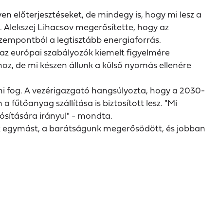
en előterjesztéseket, de mindegy is, hogy mi lesz a
 Alekszej Lihacsov megerősítette, hogy az
zempontból a legtisztább energiaforrás.
az európai szabályozók kiemelt figyelmére
oz, de mi készen állunk a külső nyomás ellenére
őni fog. A vezérigazgató hangsúlyozta, hogy a 2030-
fűtőanyag szállítása is biztosított lesz. "Mi
sítására irányul" - mondta.
ük egymást, a barátságunk megerősödött, és jobban