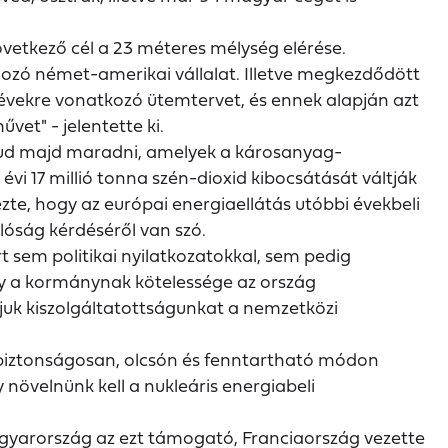
övetkező cél a 23 méteres mélység elérése.
olgozó német-amerikai vállalat. Illetve megkezdődött
ző évekre vonatkozó ütemtervet, és ennek alapján azt
et" - jelentette ki.
 tud majd maradni, amelyek a károsanyag-
vi 17 millió tonna szén-dioxid kibocsátását váltják
zte, hogy az európai energiaellátás utóbbi évekbeli
alóság kérdéséről van szó.
 sem politikai nyilatkozatokkal, sem pedig
gy a kormánynak kötelessége az ország
djuk kiszolgáltatottságunkat a nemzetközi
biztonságosan, olcsón és fenntartható módon
növelnünk kell a nukleáris energiabeli
Magyarország az ezt támogató, Franciaország vezette