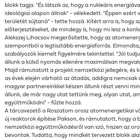
blokk tagja. "És látszik az, hogy a nukleáris ener
ideológiai alapon állnak" - vélekedett. "Éppen ezér
területét sújtaná" - tette hozzá. Kitért arra is, ho
előterjesztéseket, de mindegy is, hogy mi lesz a ko
Alekszej Lihacsov megerősítette, hogy az atomenerg
szempontból a legtisztább energiaforrás. Elmondta,
szabályozók kiemelt figyelmére tekintettel. "Jól tu
állunk a külső nyomás ellenére maximálisan megvalósí
Majd rámutatott a projekt nemzetközi jellegére, és 
as évek elején várható az átadás, addigra nemcsak a k
magyar partnereinkkel készen állunk részt venni mi
állunk, de már nagy utat tettünk meg, olyan utat,
együttműködni" - fűzte hozzá.
A tárcavezető a Roszatom orosz atomenergetikai vál
új reaktorok építése Pakson, és rámutatott, hogy a b
nemzetközi együttműködésről van szó, hiszen az orosz
bevontak. Tudatta, hogy mindkét tervezett blokk ala