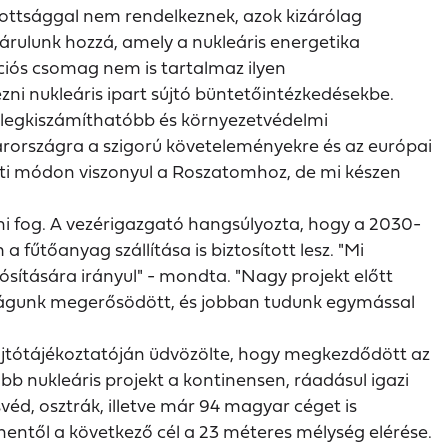
zottsággal nem rendelkeznek, azok kizárólag
járulunk hozzá, amely a nukleáris energetika
kciós csomag nem is tartalmaz ilyen
ni nukleáris ipart sújtó büntetőintézkedésekbe.
a legkiszámíthatóbb és környezetvédelmi
arországra a szigorú követeleményekre és az európai
ráti módon viszonyul a Roszatomhoz, de mi készen
őni fog. A vezérigazgató hangsúlyozta, hogy a 2030-
fűtőanyag szállítása is biztosított lesz. "Mi
ítására irányul" - mondta. "Nagy projekt előtt
tságunk megerősödött, és jobban tudunk egymással
sajtótájékoztatóján üdvözölte, hogy megkezdődött az
bb nukleáris projekt a kontinensen, ráadásul igazi
véd, osztrák, illetve már 94 magyar céget is
nentől a következő cél a 23 méteres mélység elérése.