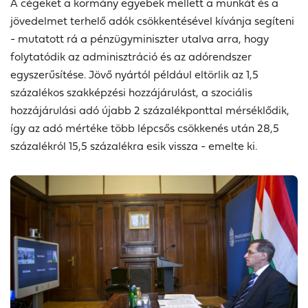
A cégeket a kormány egyebek mellett a munkát és a
jövedelmet terhelő adók csökkentésével kívánja segíteni
- mutatott rá a pénzügyminiszter utalva arra, hogy
folytatódik az adminisztráció és az adórendszer
egyszerűsítése. Jövő nyártól például eltörlik az 1,5
százalékos szakképzési hozzájárulást, a szociális
hozzájárulási adó újabb 2 százalékponttal mérséklődik,
így az adó mértéke több lépcsős csökkenés után 28,5
százalékról 15,5 százalékra esik vissza - emelte ki.