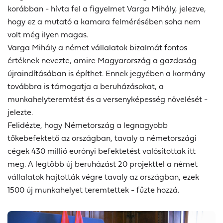
korábban - hívta fel a figyelmet
Varga Mihály
, jelezve,
hogy ez a mutató a kamara felmérésében soha nem
volt még ilyen magas.
Varga Mihály
a német vállalatok bizalmát fontos
értéknek nevezte, amire Magyarország a gazdaság
újraindításában is építhet. Ennek jegyében a kormány
továbbra is támogatja a beruházásokat, a
munkahelyteremtést és a versenyképesség növelését -
jelezte.
Felidézte, hogy Németország a legnagyobb
tőkebefektető az országban, tavaly a németországi
cégek 430 millió eurónyi befektetést valósítottak itt
meg. A legtöbb új beruházást 20 projekttel a német
vállalatok hajtották végre tavaly az országban, ezek
1500 új munkahelyet teremtettek - fűzte hozzá.