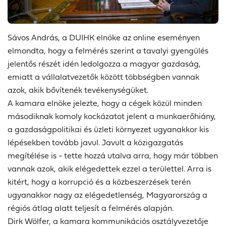
Sávos András, a DUIHK elnöke az online eseményen
elmondta, hogy a felmérés szerint a tavalyi gyengülés
jelentős részét idén ledolgozza a magyar gazdaság,
emiatt a vállalatvezetők között többségben vannak
azok, akik bővítenék tevékenységüket.
A kamara elnöke jelezte, hogy a cégek közül minden
másodiknak komoly kockázatot jelent a munkaerőhiány,
a gazdaságpolitikai és üzleti környezet ugyanakkor kis
lépésekben tovább javul. Javult a közigazgatás
megítélése is - tette hozzá utalva arra, hogy már többen
vannak azok, akik elégedettek ezzel a területtel. Arra is
kitért, hogy a korrupció és a közbeszerzések terén
ugyanakkor nagy az elégedetlenség, Magyarország a
régiós átlag alatt teljesít a felmérés alapján.
Dirk Wölfer, a kamara kommunikációs osztályvezetője