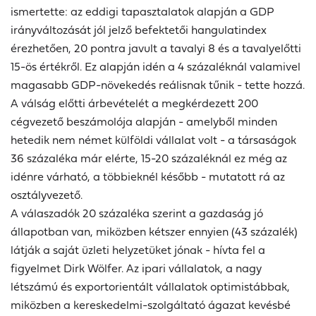
ismertette: az eddigi tapasztalatok alapján a GDP
irányváltozását jól jelző befektetői hangulatindex
érezhetően, 20 pontra javult a tavalyi 8 és a tavalyelőtti
15-ös értékről. Ez alapján idén a 4 százaléknál valamivel
magasabb GDP-növekedés reálisnak tűnik - tette hozzá.
A válság előtti árbevételét a megkérdezett 200
cégvezető beszámolója alapján - amelyből minden
hetedik nem német külföldi vállalat volt - a társaságok
36 százaléka már elérte, 15-20 százaléknál ez még az
idénre várható, a többieknél később - mutatott rá az
osztályvezető.
A válaszadók 20 százaléka szerint a gazdaság jó
állapotban van, miközben kétszer ennyien (43 százalék)
látják a saját üzleti helyzetüket jónak - hívta fel a
figyelmet Dirk Wölfer. Az ipari vállalatok, a nagy
létszámú és exportorientált vállalatok optimistábbak,
miközben a kereskedelmi-szolgáltató ágazat kevésbé