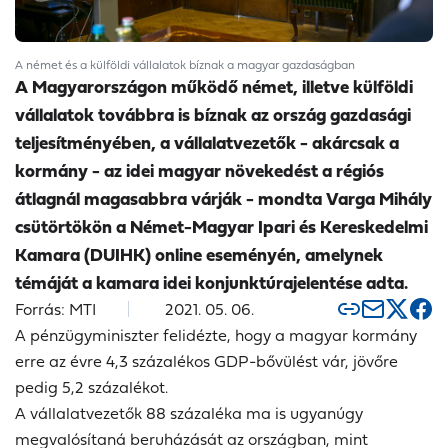
A német és a külföldi vállalatok bíznak a magyar gazdaságban
A Magyarországon működő német, illetve külföldi
vállalatok továbbra is bíznak az ország gazdasági
teljesítményében, a vállalatvezetők - akárcsak a
kormány - az idei magyar növekedést a régiós
átlagnál magasabbra várják - mondta Varga Mihály
csütörtökön a Német-Magyar Ipari és Kereskedelmi
Kamara (DUIHK) online eseményén, amelynek
témáját a kamara idei konjunktúrajelentése adta.
Forrás: MTI
2021. 05. 06.
A pénzügyminiszter felidézte, hogy a magyar kormány
erre az évre 4,3 százalékos GDP-bővülést vár, jövőre
pedig 5,2 százalékot.
A vállalatvezetők 88 százaléka ma is ugyanúgy
megvalósítaná beruházását az országban, mint