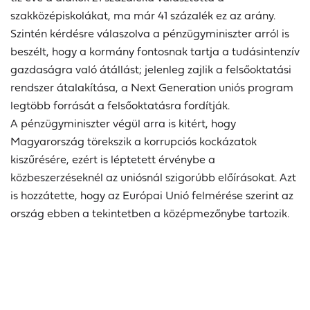
szakközépiskolákat, ma már 41 százalék ez az arány.
Szintén kérdésre válaszolva a pénzügyminiszter arról is
beszélt, hogy a kormány fontosnak tartja a tudásintenzív
gazdaságra való átállást; jelenleg zajlik a felsőoktatási
rendszer átalakítása, a Next Generation uniós program
legtöbb forrását a felsőoktatásra fordítják.
A pénzügyminiszter végül arra is kitért, hogy
Magyarország törekszik a korrupciós kockázatok
kiszűrésére, ezért is léptetett érvénybe a
közbeszerzéseknél az uniósnál szigorúbb előírásokat. Azt
is hozzátette, hogy az Európai Unió felmérése szerint az
ország ebben a tekintetben a középmezőnybe tartozik.