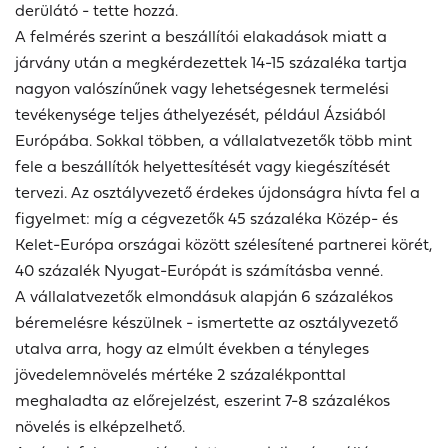
derülátó - tette hozzá.
A felmérés szerint a beszállítói elakadások miatt a
járvány után a megkérdezettek 14-15 százaléka tartja
nagyon valószínűnek vagy lehetségesnek termelési
tevékenysége teljes áthelyezését, például Ázsiából
Európába. Sokkal többen, a vállalatvezetők több mint
fele a beszállítók helyettesítését vagy kiegészítését
tervezi. Az osztályvezető érdekes újdonságra hívta fel a
figyelmet: míg a cégvezetők 45 százaléka Közép- és
Kelet-Európa országai között szélesítené partnerei körét,
40 százalék Nyugat-Európát is számításba venné.
A vállalatvezetők elmondásuk alapján 6 százalékos
béremelésre készülnek - ismertette az osztályvezető
utalva arra, hogy az elmúlt években a tényleges
jövedelemnövelés mértéke 2 százalékponttal
meghaladta az előrejelzést, eszerint 7-8 százalékos
növelés is elképzelhető.