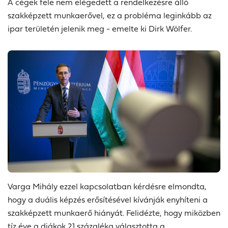
A cégek fele nem elégedett a rendelkezésre álló
szakképzett munkaerővel, ez a probléma leginkább az
ipar területén jelenik meg - emelte ki Dirk Wölfer.
Varga Mihály
ezzel kapcsolatban kérdésre elmondta,
hogy a duális képzés erősítésével kívánják enyhíteni a
szakképzett munkaerő hiányát. Felidézte, hogy miközben
tíz éve a diákok 21 százaléka választotta a