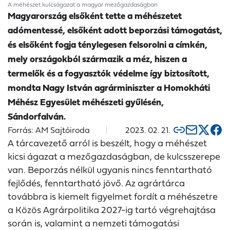
A méhészet kulcságazat a magyar mezőgazdaságban
Magyarország elsőként tette a méhészetet
adómentessé, elsőként adott beporzási támogatást,
és elsőként fogja ténylegesen felsorolni a címkén,
mely országokból származik a méz, hiszen a
termelők és a fogyasztók védelme így biztosított,
mondta Nagy István agrárminiszter a Homokháti
Méhész Egyesület méhészeti gyűlésén,
Sándorfalván.
Forrás: AM Sajtóiroda
2023. 02. 21.
A tárcavezető arról is beszélt, hogy a méhészet
kicsi ágazat a mezőgazdaságban, de kulcsszerepe
van. Beporzás nélkül ugyanis nincs fenntartható
fejlődés, fenntartható jövő. Az agrártárca
továbbra is kiemelt figyelmet fordít a méhészetre
a Közös Agrárpolitika 2027-ig tartó végrehajtása
során is, valamint a nemzeti támogatási