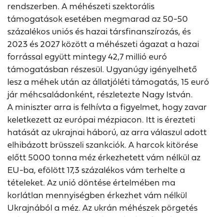
rendszerben. A méhészeti szektorális
támogatások esetében megmarad az 50-50
százalékos uniós és hazai társfinanszírozás, és
2023 és 2027 között a méhészeti ágazat a hazai
forrással együtt mintegy 42,7 millió euró
támogatásban részesül. Ugyanúgy igényelhető
lesz a méhek után az állatjóléti támogatás, 15 euró
jár méhcsaládonként, részletezte Nagy István.
A miniszter arra is felhívta a figyelmet, hogy zavar
keletkezett az európai mézpiacon. Itt is érezteti
hatását az ukrajnai háború, az arra válaszul adott
elhibázott brüsszeli szankciók. A harcok kitörése
előtt 5000 tonna méz érkezhetett vám nélkül az
EU-ba, efölött 17,3 százalékos vám terhelte a
tételeket. Az unió döntése értelmében ma
korlátlan mennyiségben érkezhet vám nélkül
Ukrajnából a méz. Az ukrán méhészek pörgetés