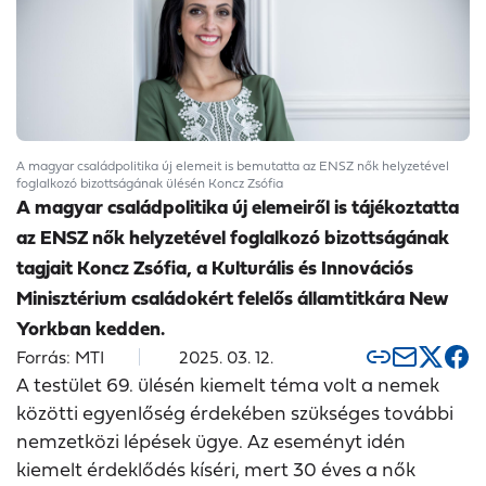
A magyar családpolitika új elemeit is bemutatta az ENSZ nők helyzetével
foglalkozó bizottságának ülésén Koncz Zsófia
A magyar családpolitika új elemeiről is tájékoztatta
az ENSZ nők helyzetével foglalkozó bizottságának
tagjait Koncz Zsófia, a Kulturális és Innovációs
Minisztérium családokért felelős államtitkára New
Yorkban kedden.
Forrás: MTI
2025. 03. 12.
A testület 69. ülésén kiemelt téma volt a nemek
közötti egyenlőség érdekében szükséges további
nemzetközi lépések ügye. Az eseményt idén
kiemelt érdeklődés kíséri, mert 30 éves a nők