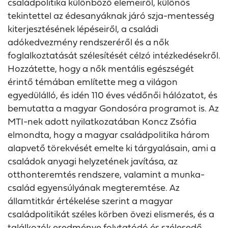
családpolitika különböző elemeiről, különös
tekintettel az édesanyáknak járó szja-mentesség
kiterjesztésének lépéseiről, a családi
adókedvezmény rendszeréről és a nők
foglalkoztatását szélesítését célzó intézkedésekről.
Hozzátette, hogy a nők mentális egészségét
érintő témában említette meg a világon
egyedülálló, és idén 110 éves védőnői hálózatot, és
bemutatta a magyar Gondosóra programot is. Az
MTI-nek adott nyilatkozatában Koncz Zsófia
elmondta, hogy a magyar családpolitika három
alapvető törekvését emelte ki tárgyalásain, ami a
családok anyagi helyzetének javítása, az
otthonteremtés rendszere, valamint a munka-
család egyensúlyának megteremtése. Az
államtitkár értékelése szerint a magyar
családpolitikát széles körben övezi elismerés, és a
találkozók eredménye folytatódó és szélesedő