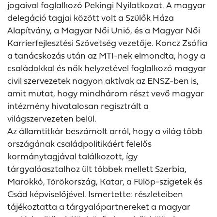
jogaival foglalkozó Pekingi Nyilatkozat. A magyar
delegáció tagjai között volt a Szülők Háza
Alapítvány, a Magyar Női Unió, és a Magyar Női
Karrierfejlesztési Szövetség vezetője. Koncz Zsófia
a tanácskozás után az MTI-nek elmondta, hogy a
családokkal és nők helyzetével foglalkozó magyar
civil szervezetek nagyon aktívak az ENSZ-ben is,
amit mutat, hogy mindhárom részt vevő magyar
intézmény hivatalosan regisztrált a
világszervezeten belül.
Az államtitkár beszámolt arról, hogy a világ több
országának családpolitikáért felelős
kormánytagjával találkozott, így
tárgyalóasztalhoz ült többek mellett Szerbia,
Marokkó, Törökország, Katar, a Fülöp-szigetek és
Csád képviselőjével. Ismertette: részleteiben
tájékoztatta a tárgyalópartnereket a magyar