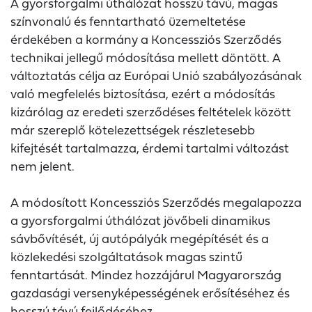
A gyorsforgalmi úthálózat hosszú távú, magas
színvonalú és fenntartható üzemeltetése
érdekében a kormány a Koncessziós Szerződés
technikai jellegű módosítása mellett döntött. A
változtatás célja az Európai Unió szabályozásának
való megfelelés biztosítása, ezért a módosítás
kizárólag az eredeti szerződéses feltételek között
már szereplő kötelezettségek részletesebb
kifejtését tartalmazza, érdemi tartalmi változást
nem jelent.
A módosított Koncessziós Szerződés megalapozza
a gyorsforgalmi úthálózat jövőbeli dinamikus
sávbővítését, új autópályák megépítését és a
közlekedési szolgáltatások magas szintű
fenntartását. Mindez hozzájárul Magyarország
gazdasági versenyképességének erősítéséhez és
hosszú távú fejlődéséhez.