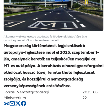
A kormány elkötelezett a gazdaság fejlődésének biztosítása és a
gyorsforgalmi úthálózat fejlesztése mellett
Magyarország történetének legjelentősebb
autópálya-fejlesztése indul el 2025. szeptember 1-
jén, amelynek keretében teljeskörűen megújul az
M1-es autópálya. A beruházás a hazai gyorsforgalmi
úthálózat hosszú távú, fenntartható fejlesztését
szolgálja, és hozzájárul a nemzetgazdaság
versenyképességének erősítéséhez.
Forrás: Nemzetgazdasági
2025. 05.
Minisztérium
22.