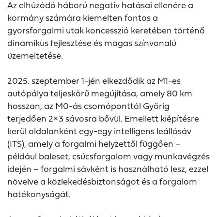
Az elhúzódó háború negatív hatásai ellenére a
kormány számára kiemelten fontos a
gyorsforgalmi utak koncesszió keretében történő
dinamikus fejlesztése és magas színvonalú
üzemeltetése.
2025. szeptember 1-jén elkezdődik az M1-es
autópálya teljeskörű megújítása, amely 80 km
hosszan, az M0-ás csomóponttól Győrig
terjedően 2×3 sávosra bővül. Emellett kiépítésre
kerül oldalanként egy-egy intelligens leállósáv
(ITS), amely a forgalmi helyzettől függően –
például baleset, csúcsforgalom vagy munkavégzés
idején – forgalmi sávként is használható lesz, ezzel
növelve a közlekedésbiztonságot és a forgalom
hatékonyságát.