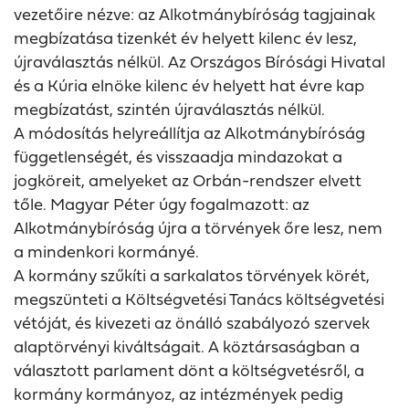
vezetőire nézve: az Alkotmánybíróság tagjainak
megbízatása tizenkét év helyett kilenc év lesz,
újraválasztás nélkül. Az Országos Bírósági Hivatal
és a Kúria elnöke kilenc év helyett hat évre kap
megbízatást, szintén újraválasztás nélkül.
A módosítás helyreállítja az Alkotmánybíróság
függetlenségét, és visszaadja mindazokat a
jogköreit, amelyeket az Orbán-rendszer elvett
tőle. Magyar Péter úgy fogalmazott: az
Alkotmánybíróság újra a törvények őre lesz, nem
a mindenkori kormányé.
A kormány szűkíti a sarkalatos törvények körét,
megszünteti a Költségvetési Tanács költségvetési
vétóját, és kivezeti az önálló szabályozó szervek
alaptörvényi kiváltságait. A köztársaságban a
választott parlament dönt a költségvetésről, a
kormány kormányoz, az intézmények pedig