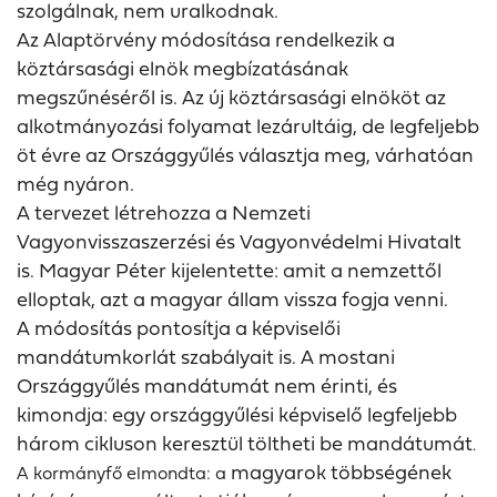
szolgálnak, nem uralkodnak.
Az Alaptörvény módosítása rendelkezik a
köztársasági elnök megbízatásának
megszűnéséről is. Az új köztársasági elnököt az
alkotmányozási folyamat lezárultáig, de legfeljebb
öt évre az Országgyűlés választja meg, várhatóan
még nyáron.
A tervezet létrehozza a Nemzeti
Vagyonvisszaszerzési és Vagyonvédelmi Hivatalt
is. Magyar Péter kijelentette: amit a nemzettől
elloptak, azt a magyar állam vissza fogja venni.
A módosítás pontosítja a képviselői
mandátumkorlát szabályait is. A mostani
Országgyűlés mandátumát nem érinti, és
kimondja: egy országgyűlési képviselő legfeljebb
három cikluson keresztül töltheti be mandátumát
.
magyarok többségének
A kormányfő elmondta: a