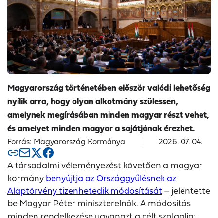
Magyarország történetében először valódi lehetőség
nyílik arra, hogy olyan alkotmány szülessen,
amelynek megírásában minden magyar részt vehet,
és amelyet minden magyar a sajátjának érezhet.
Forrás: Magyarország Kormánya
2026. 07. 04.
A társadalmi véleményezést követően a magyar
kormány
benyújtja az Országgyűlésnek az
Alaptörvény tizenhetedik módosítását
– jelentette
be Magyar Péter miniszterelnök. A módosítás
minden rendelkezése ugyanazt a célt szolgálja: