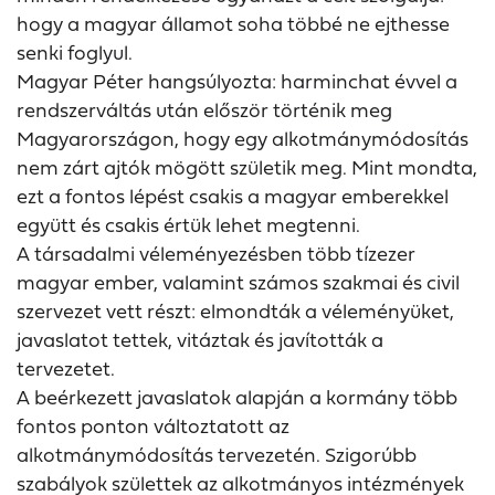
hogy a magyar államot soha többé ne ejthesse
senki foglyul.
Magyar Péter hangsúlyozta: harminchat évvel a
rendszerváltás után először történik meg
Magyarországon, hogy egy alkotmánymódosítás
nem zárt ajtók mögött születik meg. Mint mondta,
ezt a fontos lépést csakis a magyar emberekkel
együtt és csakis értük lehet megtenni.
A társadalmi véleményezésben több tízezer
magyar ember, valamint számos szakmai és civil
szervezet vett részt: elmondták a véleményüket,
javaslatot tettek, vitáztak és javították a
tervezetet.
A beérkezett javaslatok alapján a kormány több
fontos ponton változtatott az
alkotmánymódosítás tervezetén. Szigorúbb
szabályok születtek az alkotmányos intézmények