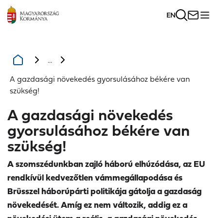
EN
...
A gazdasági növekedés gyorsulásához békére van
szükség!
A gazdasági növekedés
gyorsulásához békére van
szükség!
A szomszédunkban zajló háború elhúzódása, az EU
rendkívül kedvezőtlen vámmegállapodása és
Brüsszel háborúpárti politikája gátolja a gazdaság
növekedését. Amíg ez nem változik, addig ez a