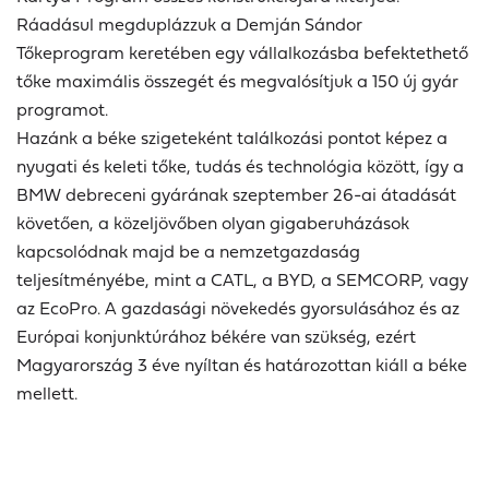
Ráadásul megduplázzuk a Demján Sándor
Tőkeprogram keretében egy vállalkozásba befektethető
tőke maximális összegét és megvalósítjuk a 150 új gyár
programot.
Hazánk a béke szigeteként találkozási pontot képez a
nyugati és keleti tőke, tudás és technológia között, így a
BMW debreceni gyárának szeptember 26-ai átadását
követően, a közeljövőben olyan gigaberuházások
kapcsolódnak majd be a nemzetgazdaság
teljesítményébe, mint a CATL, a BYD, a SEMCORP, vagy
az EcoPro. A gazdasági növekedés gyorsulásához és az
Európai konjunktúrához békére van szükség, ezért
Magyarország 3 éve nyíltan és határozottan kiáll a béke
mellett.