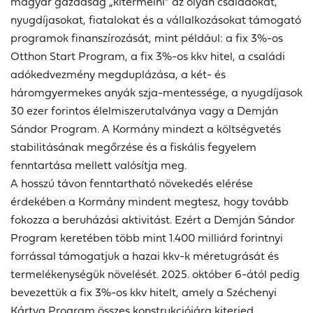
magyar gazdaság „kitermelni” az olyan családokat,
nyugdíjasokat, fiatalokat és a vállalkozásokat támogató
programok finanszírozását, mint például: a fix 3%-os
Otthon Start Program, a fix 3%-os kkv hitel, a családi
adókedvezmény megduplázása, a két- és
háromgyermekes anyák szja-mentessége, a nyugdíjasok
30 ezer forintos élelmiszerutalványa vagy a Demján
Sándor Program. A Kormány mindezt a költségvetés
stabilitásának megőrzése és a fiskális fegyelem
fenntartása mellett valósítja meg.
A hosszú távon fenntartható növekedés elérése
érdekében a Kormány mindent megtesz, hogy tovább
fokozza a beruházási aktivitást. Ezért a Demján Sándor
Program keretében több mint 1.400 milliárd forintnyi
forrással támogatjuk a hazai kkv-k méretugrását és
termelékenységük növelését. 2025. október 6-ától pedig
bevezettük a fix 3%-os kkv hitelt, amely a Széchenyi
Kártya Program összes konstrukciójára kiterjed.