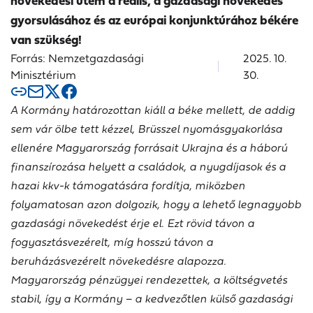
növekedési ütem a reális, a gazdasági növekedés
gyorsulásához és az európai konjunktúrához békére
van szükség!
Forrás: Nemzetgazdasági
2025. 10.
Minisztérium
30.
A Kormány határozottan kiáll a béke mellett, de addig
sem vár ölbe tett kézzel, Brüsszel nyomásgyakorlása
ellenére Magyarország forrásait Ukrajna és a háború
finanszírozása helyett a családok, a nyugdíjasok és a
hazai kkv-k támogatására fordítja, miközben
folyamatosan azon dolgozik, hogy a lehető legnagyobb
gazdasági növekedést érje el. Ezt rövid távon a
fogyasztásvezérelt, míg hosszú távon a
beruházásvezérelt növekedésre alapozza.
Magyarország pénzügyei rendezettek, a költségvetés
stabil, így a Kormány – a kedvezőtlen külső gazdasági