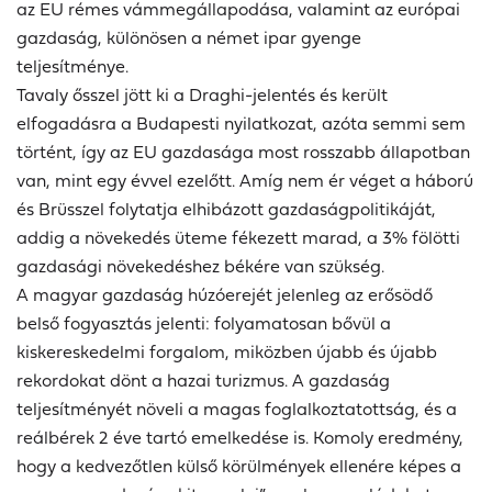
az EU rémes vámmegállapodása, valamint az európai
gazdaság, különösen a német ipar gyenge
teljesítménye.
Tavaly ősszel jött ki a Draghi-jelentés és került
elfogadásra a Budapesti nyilatkozat, azóta semmi sem
történt, így az EU gazdasága most rosszabb állapotban
van, mint egy évvel ezelőtt. Amíg nem ér véget a háború
és Brüsszel folytatja elhibázott gazdaságpolitikáját,
addig a növekedés üteme fékezett marad, a 3% fölötti
gazdasági növekedéshez békére van szükség.
A magyar gazdaság húzóerejét jelenleg az erősödő
belső fogyasztás jelenti: folyamatosan bővül a
kiskereskedelmi forgalom, miközben újabb és újabb
rekordokat dönt a hazai turizmus. A gazdaság
teljesítményét növeli a magas foglalkoztatottság, és a
reálbérek 2 éve tartó emelkedése is. Komoly eredmény,
hogy a kedvezőtlen külső körülmények ellenére képes a