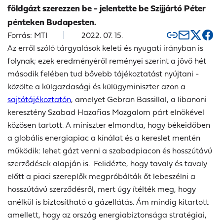
földgázt szerezzen be - jelentette be Szijjártó Péter
pénteken Budapesten.
Forrás: MTI
2022. 07. 15.
Az erről szóló tárgyalások keleti és nyugati irányban is
folynak; ezek eredményéről reményei szerint a jövő hét
második felében tud bővebb tájékoztatást nyújtani -
közölte a külgazdasági és külügyminiszter azon a
sajtótájékoztatón
, amelyet Gebran Bassillal, a libanoni
keresztény Szabad Hazafias Mozgalom párt elnökével
közösen tartott. A miniszter elmondta, hogy békeidőben
a globális energiapiac a kínálat és a kereslet mentén
működik: lehet gázt venni a szabadpiacon és hosszútávú
szerződések alapján is. Felidézte, hogy tavaly és tavaly
előtt a piaci szereplők megpróbálták őt lebeszélni a
hosszútávú szerződésről, mert úgy ítélték meg, hogy
anélkül is biztosítható a gázellátás. Ám mindig kitartott
amellett, hogy az ország energiabiztonsága stratégiai,