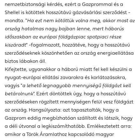
nemzetbiztonsági kérdés, ezért a Gazprommal és a
Shellel is kötöttek hosszútávú gázvásárlási szerződést -
mondta. "
Ha ezt nem kötöttük volna meg, akkor most az
ország hatalmas nagy bajban lenne, mert háborús
időszakban az európai földgázpiac spotpiaci része
kiszáradt
" -fogalmazott, hozzátéve, hogy a hosszútávú
szerződéseknek köszönhetően az ország energiaellátása
biztos lábakon áll.
Kifejtette, ugyanakkor a háború miatt fel kell készülni a
nyugat-európai ellátási zavarokra és korlátozásokra,
vagyis "
a lehető legnagyobb mennyiségű földgázt kell
betárolnunk
". Ezért döntöttek úgy, hogy a hosszútávú
szerződéseken rögzített mennyiségen felül vesz földgázt
az ország. Hangsúlyozta: azt tapasztalták, hogy a
Gazprom eddig megbízhatóan szállított és látszik, hogy
a déli útvonal a legkiszámíthatóbb. Emlékeztetett arra:
amikor a Török Áramlathoz kapcsolódó magyar