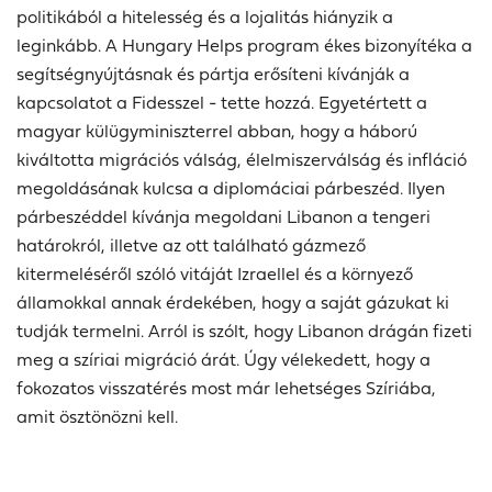
politikából a hitelesség és a lojalitás hiányzik a
leginkább. A Hungary Helps program ékes bizonyítéka a
segítségnyújtásnak és pártja erősíteni kívánják a
kapcsolatot a Fidesszel - tette hozzá. Egyetértett a
magyar külügyminiszterrel abban, hogy a háború
kiváltotta migrációs válság, élelmiszerválság és infláció
megoldásának kulcsa a diplomáciai párbeszéd. Ilyen
párbeszéddel kívánja megoldani Libanon a tengeri
határokról, illetve az ott található gázmező
kitermeléséről szóló vitáját Izraellel és a környező
államokkal annak érdekében, hogy a saját gázukat ki
tudják termelni. Arról is szólt, hogy Libanon drágán fizeti
meg a szíriai migráció árát. Úgy vélekedett, hogy a
fokozatos visszatérés most már lehetséges Szíriába,
amit ösztönözni kell.