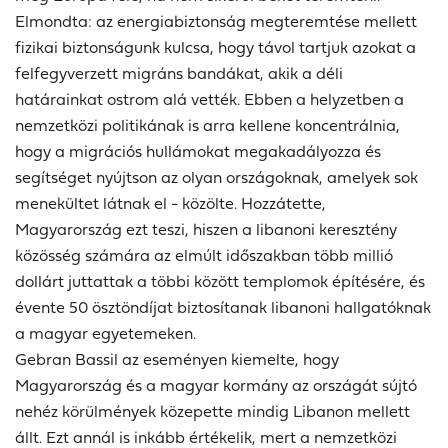
Elmondta: az energiabiztonság megteremtése mellett
fizikai biztonságunk kulcsa, hogy távol tartjuk azokat a
felfegyverzett migráns bandákat, akik a déli
határainkat ostrom alá vették. Ebben a helyzetben a
nemzetközi politikának is arra kellene koncentrálnia,
hogy a migrációs hullámokat megakadályozza és
segítséget nyújtson az olyan országoknak, amelyek sok
menekültet látnak el - közölte. Hozzátette,
Magyarország ezt teszi, hiszen a libanoni keresztény
közösség számára az elmúlt időszakban több millió
dollárt juttattak a többi között templomok építésére, és
évente 50 ösztöndíjat biztosítanak libanoni hallgatóknak
a magyar egyetemeken.
Gebran Bassil az eseményen kiemelte, hogy
Magyarország és a magyar kormány az országát sújtó
nehéz körülmények közepette mindig Libanon mellett
állt. Ezt annál is inkább értékelik, mert a nemzetközi