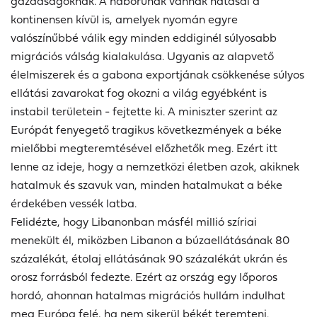
gazdaságoknak. A háborúnak vannak hatásai a
kontinensen kívül is, amelyek nyomán egyre
valószínűbbé válik egy minden eddiginél súlyosabb
migrációs válság kialakulása. Ugyanis az alapvető
élelmiszerek és a gabona exportjának csökkenése súlyos
ellátási zavarokat fog okozni a világ egyébként is
instabil területein - fejtette ki. A miniszter szerint az
Európát fenyegető tragikus következmények a béke
mielőbbi megteremtésével előzhetők meg. Ezért itt
lenne az ideje, hogy a nemzetközi életben azok, akiknek
hatalmuk és szavuk van, minden hatalmukat a béke
érdekében vessék latba.
Felidézte, hogy Libanonban másfél millió szíriai
menekült él, miközben Libanon a búzaellátásának 80
százalékát, étolaj ellátásának 90 százalékát ukrán és
orosz forrásból fedezte. Ezért az ország egy lőporos
hordó, ahonnan hatalmas migrációs hullám indulhat
meg Európa felé, ha nem sikerül békét teremteni.