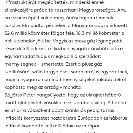
infrastruktúrát megépítették, mindenki ennek
ellenkezőjére próbálta rászorítani Magyarországot. Ám,
ha ez nem épült volna meg, óriási bajban lennénk -
közölte. Elmondta, pénteken a Magyarországra érkezett
32,6 millió köbméter fölgáz fele, 16,3 millió köbméter a
déli útvonalon jött be. Vagyis az orosz gáz legnagyobb
része délről érkezik, miközben nyugati irányból csak az
egyharmadát tudjuk megkapni a szerződött
mennyiségnek - ismertette. Ezért a plusz gáz
szállításáról szóló tárgyalások során arról is egyeztetnek,
hogy a nyugatra nominált mennyiségeket inkább délről
kaphassa meg az ország - mondta.
Szijjártó Péter hangsúlyozta, hogy az ukrajnai háború
miatt globális kihívásokkal néz szembe a világ. A háború
és az arra válaszként adott szankciók pedig tartós
inflációs környezetet hoztak létre Európában és háborús
infláció közepette kell működnie az európai