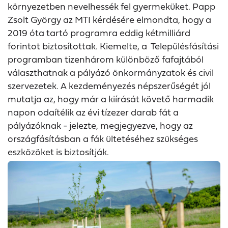
környezetben nevelhessék fel gyermeküket. Papp
Zsolt György az MTI kérdésére elmondta, hogy a
2019 óta tartó programra eddig kétmilliárd
forintot biztosítottak. Kiemelte, a Településfásítási
programban tizenhárom különböző fafajtából
választhatnak a pályázó önkormányzatok és civil
szervezetek. A kezdeményezés népszerűségét jól
mutatja az, hogy már a kiírását követő harmadik
napon odaítélik az évi tízezer darab fát a
pályázóknak - jelezte, megjegyezve, hogy az
országfásításban a fák ültetéséhez szükséges
eszközöket is biztosítják.