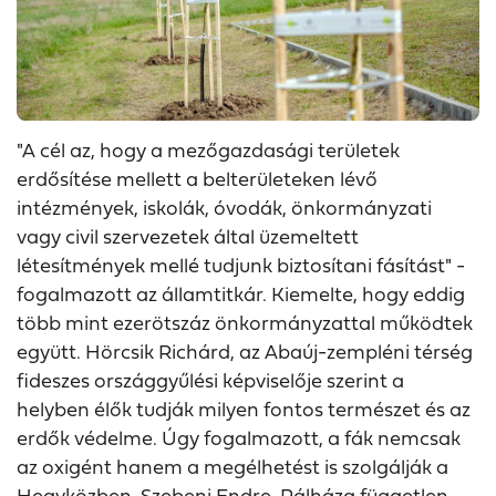
"A cél az, hogy a mezőgazdasági területek
erdősítése mellett a belterületeken lévő
intézmények, iskolák, óvodák, önkormányzati
vagy civil szervezetek által üzemeltett
létesítmények mellé tudjunk biztosítani fásítást" -
fogalmazott az államtitkár. Kiemelte, hogy eddig
több mint ezerötszáz önkormányzattal működtek
együtt. Hörcsik Richárd, az Abaúj-zempléni térség
fideszes országgyűlési képviselője szerint a
helyben élők tudják milyen fontos természet és az
erdők védelme. Úgy fogalmazott, a fák nemcsak
az oxigént hanem a megélhetést is szolgálják a
Hegyközben. Szebeni Endre, Pálháza független