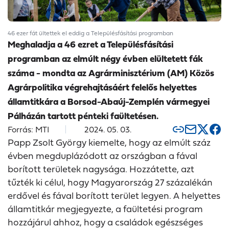
46 ezer fát ültettek el eddig a Településfásítási programban
Meghaladja a 46 ezret a Településfásítási
programban az elmúlt négy évben elültetett fák
száma - mondta az Agrárminisztérium (AM) Közös
Agrárpolitika végrehajtásáért felelős helyettes
államtitkára a Borsod-Abaúj-Zemplén vármegyei
Pálházán tartott pénteki faültetésen.
Forrás: MTI
2024. 05. 03.
Papp Zsolt György kiemelte, hogy az elmúlt száz
évben megduplázódott az országban a fával
borított területek nagysága. Hozzátette, azt
tűzték ki célul, hogy Magyarország 27 százalékán
erdővel és fával borított terület legyen. A helyettes
államtitkár megjegyezte, a faültetési program
hozzájárul ahhoz, hogy a családok egészséges