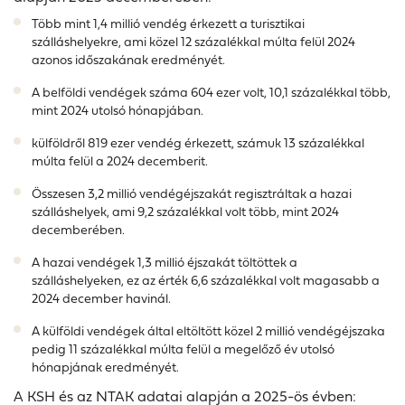
Több mint 1,4 millió vendég érkezett a turisztikai
szálláshelyekre, ami közel 12 százalékkal múlta felül 2024
azonos időszakának eredményét.
A belföldi vendégek száma 604 ezer volt, 10,1 százalékkal több,
mint 2024 utolsó hónapjában.
külföldről 819 ezer vendég érkezett, számuk 13 százalékkal
múlta felül a 2024 decemberit.
Összesen 3,2 millió vendégéjszakát regisztráltak a hazai
szálláshelyek, ami 9,2 százalékkal volt több, mint 2024
decemberében.
A hazai vendégek 1,3 millió éjszakát töltöttek a
szálláshelyeken, ez az érték 6,6 százalékkal volt magasabb a
2024 december havinál.
A külföldi vendégek által eltöltött közel 2 millió vendégéjszaka
pedig 11 százalékkal múlta felül a megelőző év utolsó
hónapjának eredményét.
A KSH és az NTAK adatai alapján a 2025-ös évben: