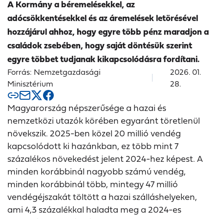
A Kormány a béremelésekkel, az
adócsökkentésekkel és az áremelések letörésével
hozzájárul ahhoz, hogy egyre több pénz maradjon a
családok zsebében, hogy saját döntésük szerint
egyre többet tudjanak kikapcsolódásra fordítani.
Forrás: Nemzetgazdasági
2026. 01.
Minisztérium
28.
Magyarország népszerűsége a hazai és
nemzetközi utazók körében egyaránt töretlenül
növekszik. 2025-ben közel 20 millió vendég
kapcsolódott ki hazánkban, ez több mint 7
százalékos növekedést jelent 2024-hez képest. A
minden korábbinál nagyobb számú vendég,
minden korábbinál több, mintegy 47 millió
vendégéjszakát töltött a hazai szálláshelyeken,
ami 4,3 százalékkal haladta meg a 2024-es