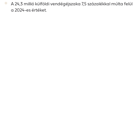
A 24,3 millió külföldi vendégéjszaka 7,5 százalékkal múlta felül
a 2024-es értéket.