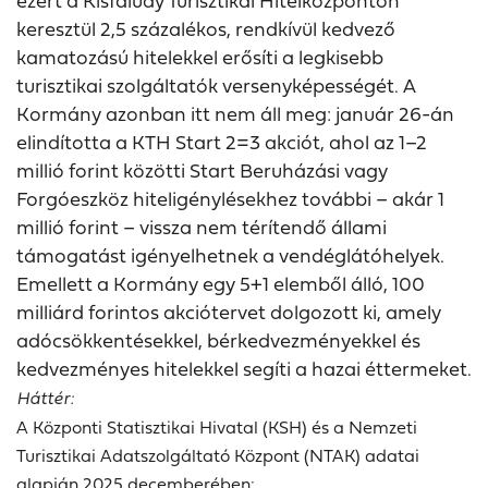
ezért a Kisfaludy Turisztikai Hitelközponton
keresztül 2,5 százalékos, rendkívül kedvező
kamatozású hitelekkel erősíti a legkisebb
turisztikai szolgáltatók versenyképességét. A
Kormány azonban itt nem áll meg: január 26-án
elindította a KTH Start 2=3 akciót, ahol az 1–2
millió forint közötti Start Beruházási vagy
Forgóeszköz hiteligénylésekhez további – akár 1
millió forint – vissza nem térítendő állami
támogatást igényelhetnek a vendéglátóhelyek.
Emellett a Kormány egy 5+1 elemből álló, 100
milliárd forintos akciótervet dolgozott ki, amely
adócsökkentésekkel, bérkedvezményekkel és
kedvezményes hitelekkel segíti a hazai éttermeket.
Háttér:
A Központi Statisztikai Hivatal (KSH) és a Nemzeti
Turisztikai Adatszolgáltató Központ (NTAK) adatai
alapján 2025 decemberében: