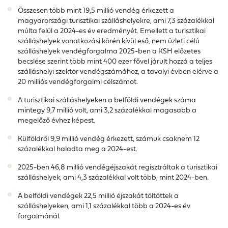
Összesen több mint 19,5 millió vendég érkezett a
magyarországi turisztikai szálláshelyekre, ami 7,3 százalékkal
múlta felül a 2024-es év eredményét. Emellett a turisztikai
szálláshelyek vonatkozási körén kívül eső, nem üzleti célú
szálláshelyek vendégforgalma 2025-ben a KSH előzetes
becslése szerint több mint 400 ezer fővel járult hozzá a teljes
szálláshelyi szektor vendégszámához, a tavalyi évben elérve a
20 milliós vendégforgalmi célszámot.
A turisztikai szálláshelyeken a belföldi vendégek száma
mintegy 9,7 millió volt, ami 3,2 százalékkal magasabb a
megelőző évhez képest.
Külföldről 9,9 millió vendég érkezett, számuk csaknem 12
százalékkal haladta meg a 2024-est.
2025-ben 46,8 millió vendégéjszakát regisztráltak a turisztikai
szálláshelyek, ami 4,3 százalékkal volt több, mint 2024-ben.
A belföldi vendégek 22,5 millió éjszakát töltöttek a
szálláshelyeken, ami 1,1 százalékkal több a 2024-es év
forgalmánál.