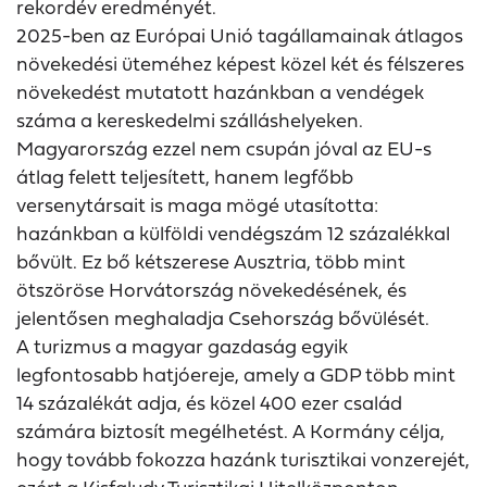
rekordév eredményét.
2025-ben az Európai Unió tagállamainak átlagos
növekedési üteméhez képest közel két és félszeres
növekedést mutatott hazánkban a vendégek
száma a kereskedelmi szálláshelyeken.
Magyarország ezzel nem csupán jóval az EU-s
átlag felett teljesített, hanem legfőbb
versenytársait is maga mögé utasította:
hazánkban a külföldi vendégszám 12 százalékkal
bővült. Ez bő kétszerese Ausztria, több mint
ötszöröse Horvátország növekedésének, és
jelentősen meghaladja Csehország bővülését.
A turizmus a magyar gazdaság egyik
legfontosabb hatjóereje, amely a GDP több mint
14 százalékát adja, és közel 400 ezer család
számára biztosít megélhetést. A Kormány célja,
hogy tovább fokozza hazánk turisztikai vonzerejét,