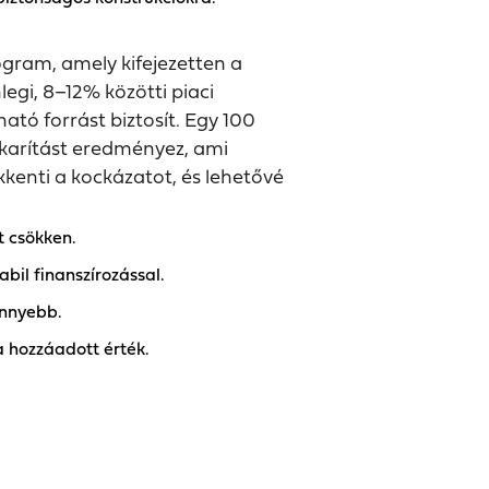
gram, amely kifejezetten a
legi, 8–12% közötti piaci
ató forrást biztosít. Egy 100
akarítást eredményez, ami
ökkenti a kockázatot, és lehetővé
t csökken.
bil finanszírozással.
önnyebb.
a hozzáadott érték.