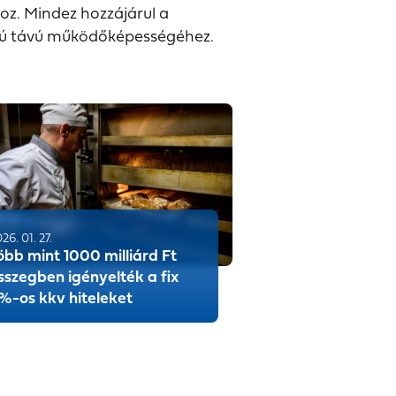
oz. Mindez hozzájárul a
szú távú működőképességéhez.
26. 01. 27.
öbb mint 1000 milliárd Ft
sszegben igényelték a fix
%-os kkv hiteleket