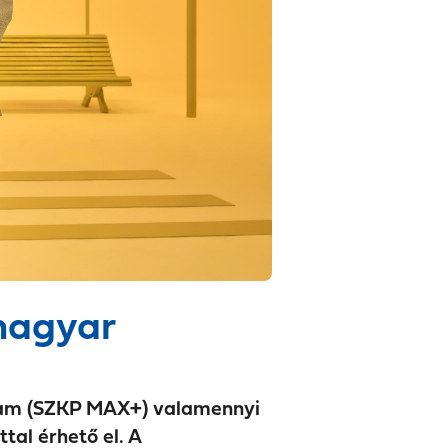
magyar
ram (SZKP MAX+) valamennyi
tal érhető el. A