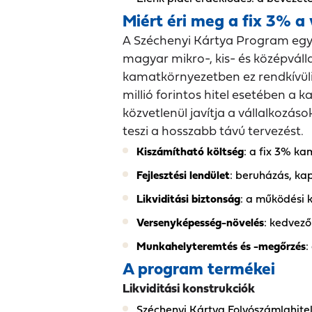
Miért éri meg a fix 3% a
A Széchenyi Kártya Program egy 
magyar mikro-, kis- és középvállal
kamatkörnyezetben ez rendkívüli e
millió forintos hitel esetében a
közvetlenül javítja a vállalkozás
teszi a hosszabb távú tervezést.
Kiszámítható költség
: a fix 3% k
Fejlesztési lendület
: beruházás, kap
Likviditási biztonság
: a működési 
Versenyképesség-növelés
: kedvező
Munkahelyteremtés és -megőrzés
:
A program termékei
Likviditási konstrukciók
Széchenyi Kártya Folyószámlahit