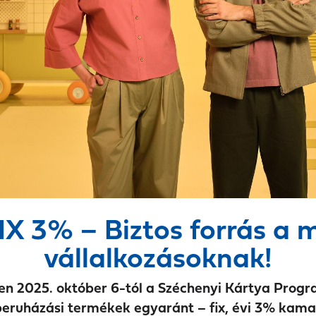
IX 3% – Biztos forrás a 
vállalkozásoknak!
n 2025. október 6-tól a Széchenyi Kártya Prog
 beruházási termékek egyaránt – fix, évi 3% kamat