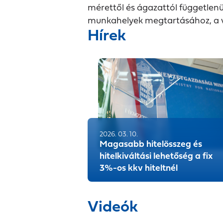
mérettől és ágazattól függetlenü
munkahelyek megtartásához, a v
Hírek
2026. 03. 10.
Magasabb hitelösszeg és
hitelkiváltási lehetőség a fix
3%-os kkv hiteltnél
Videók