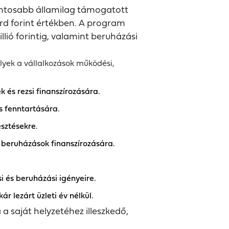
ontosabb államilag támogatott
iárd forint értékben. A program
llió forintig, valamint beruházási
yek a vállalkozások működési,
és rezsi finanszírozására.
s fenntartására.
sztésekre.
 beruházások finanszírozására.
i és beruházási igényeire.
r lezárt üzleti év nélkül.
a saját helyzetéhez illeszkedő,