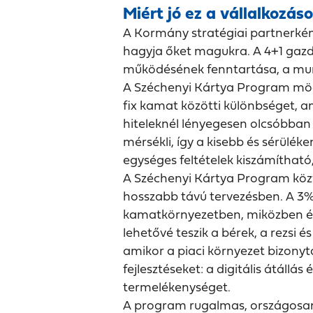
Miért jó ez a vállalkozás
A Kormány stratégiai partnerkén
hagyja őket magukra. A 4+1 gazd
működésének fenntartása, a mun
A Széchenyi Kártya Program mögöt
fix kamat közötti különbséget, am
hiteleknél lényegesen olcsóbban 
mérsékli, így a kisebb és sérülék
egységes feltételek kiszámíthat
A Széchenyi Kártya Program köz
hosszabb távú tervezésben. A 3%
kamatkörnyezetben, miközben érd
lehetővé teszik a bérek, a rezsi 
amikor a piaci környezet bizonyt
fejlesztéseket: a digitális átáll
termelékenységet.
A program rugalmas, országosan e