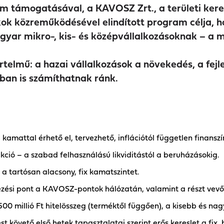
m támogatásával, a KAVOSZ Zrt., a területi ker
k közreműködésével elindított program célja, h
gyar mikro-, kis- és középvállalkozásoknak – a
rtelmű: a hazai vállalkozások a növekedés, a fejle
an is számíthatnak ránk.
mattal érhető el, tervezhető, inflációtól független finanszír
kció – a szabad felhasználású likviditástól a beruházásokig.
a tartósan alacsony, fix kamatszintet.
ézési pont a KAVOSZ-pontok hálózatán, valamint a részt vevő
 millió Ft hitelösszeg (terméktől függően), a kisebb és nagy
t követő első hetek tapasztalatai szerint erős kereslet a fix,