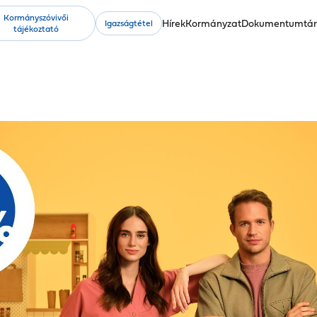
Kormányszóvivői
Fő
Hírek
Kormányzat
Dokumentumtá
Igazságtétel
tájékoztató
navigáció