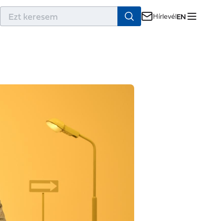
r
Hírlevél
EN