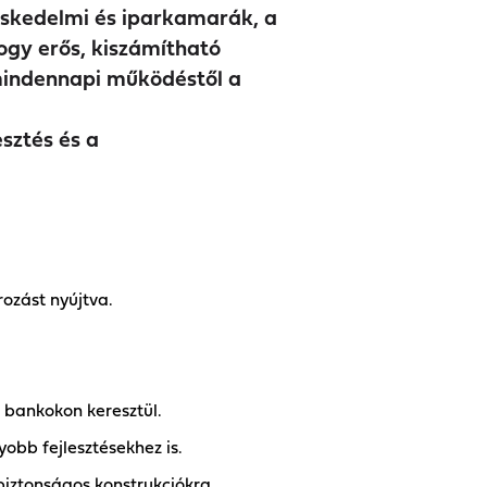
eskedelmi és iparkamarák, a
ogy erős, kiszámítható
 mindennapi működéstől a
sztés és a
ozást nyújtva.
 bankokon keresztül.
obb fejlesztésekhez is.
 biztonságos konstrukciókra.