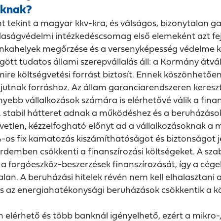
oknak?
t tekint a magyar kkv-kra, és válságos, bizonytalan 
aságvédelmi intézkedéscsomag első elemeként azt fejez
kahelyek megőrzése és a versenyképesség védelme k
t tudatos állami szerepvállalás áll: a Kormány átvál
ire költségvetési forrást biztosít. Ennek köszönhetően
jutnak forráshoz. Az állam garanciarendszeren kereszt
enyebb vállalkozások számára is elérhetővé válik a fina
ó, stabil hátteret adnak a működéshez és a beruházáso
vetlen, kézzelfogható előnyt ad a vállalkozásoknak 
-os fix kamatozás kiszámíthatóságot és biztonságot 
emben csökkenti a finanszírozási költségeket. A sza
és a forgóeszköz-beszerzések finanszírozását, így a cég
alan. A beruházási hitelek révén nem kell elhalasztan
ás és az energiahatékonysági beruházások csökkentik a kö
lérhető és több banknál igényelhető, ezért a mikro-, 