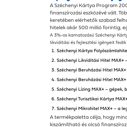
A Széchenyi Kártya Program 200
finanszírozási eszközévé vált. Tö
keretében elérhetők szabad felhas
hitelek akár 500 millió forintig
A 3%-os kamatozású Széchenyi Kártya
likviditási és fejlesztési igényeit fedik 
Széchenyi Kártya Folyószámlahite
Széchenyi Likviditási Hitel MAX+
Széchenyi Beruházási Hitel MAX+ 
Széchenyi Beruházási Hitel MAX+ 
Széchenyi Lízing MAX+ – gépek, b
Széchenyi Turisztikai Kártya MAX+
Széchenyi Mikrohitel MAX+ – a legk
A termékpaletta célja, hogy mind
kiszámítható és olcsó finanszíro