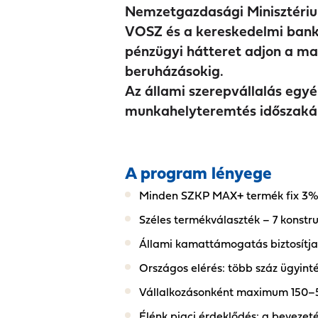
Nemzetgazdasági Minisztériu
VOSZ és a kereskedelmi banko
pénzügyi hátteret adjon a ma
beruházásokig.
Az állami szerepvállalás egyé
munkahelyteremtés időszakáb
A program lényege
Minden SZKP MAX+ termék fix 3% ka
Széles termékválaszték – 7 konstru
Állami kamattámogatás biztosítja 
Országos elérés: több száz ügyint
Vállalkozásonként maximum 150–500
Élénk piaci érdeklődés: a bevezetés