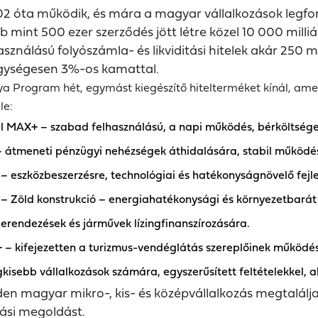
2 óta működik, és mára a magyar vállalkozások legf
bb mint 500 ezer szerződés jött létre közel 10 000 mill
ználású folyószámla- és likviditási hitelek akár 250 mi
, egységesen 3%-os kamattal.
 Program hét, egymást kiegészítő hitelterméket kínál, amel
le:
l MAX+ – szabad felhasználású, a napi működés, bérköltségek 
 – átmeneti pénzügyi nehézségek áthidalására, stabil működé
– eszközbeszerzésre, technológiai és hatékonyságnövelő fejle
– Zöld konstrukció – energiahatékonysági és környezetbarát
erendezések és járművek lízingfinanszírozására.
 – kifejezetten a turizmus-vendéglátás szereplőinek működés
isebb vállalkozások számára, egyszerűsített feltételekkel, aká
en magyar mikro-, kis- és középvállalkozás megtalálja 
zási megoldást.