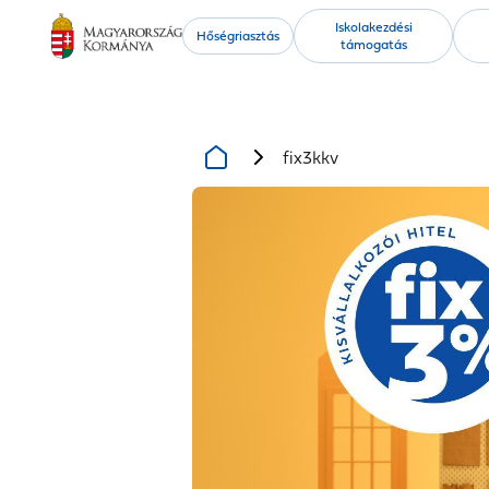
Kiemelt
Iskolakezdési
Hőségriasztás
támogatás
tartalmak
fix3kkv