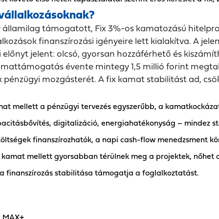
 vállalkozásoknak?
államilag támogatott, Fix 3%-os kamatozású hitelpro
kozások finanszírozási igényeire lett kialakítva. A jelen
lőnyt jelent: olcsó, gyorsan hozzáférhető és kiszámíth
 kamattámogatás évente mintegy 1,5 millió forint megt
ok pénzügyi mozgásterét. A fix kamat stabilitást ad, cs
amat mellett a pénzügyi tervezés egyszerűbb, a kamatkockáza
acitásbővítés, digitalizáció, energiahatékonyság – mindez sta
költségek finanszírozhatók, a napi cash-flow menedzsment k
 kamat mellett gyorsabban térülnek meg a projektek, nőhet 
 a finanszírozás stabilitása támogatja a foglalkoztatást.
el MAX+