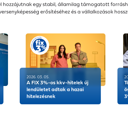
l hozzájutnak egy stabil, államilag támogatott forrásh
ersenyképesség erősítéséhez és a vállalkozások hos
2026. 03. 05.
20
A FIX 3%-os kkv-hitelek új
T
lendületet adtak a hazai
ö
hitelezésnek
3