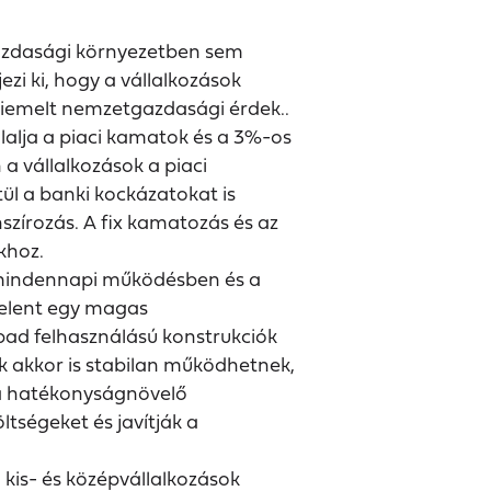
gazdasági környezetben sem
i ki, hogy a vállalkozások
iemelt nemzetgazdasági érdek..
lalja a piaci kamatok és a 3%-os
 a vállalkozások a piaci
ül a banki kockázatokat is
nszírozás. A fix kamatozás és az
khoz.
a mindennapi működésben és a
jelent egy magas
bad felhasználású konstrukciók
ek akkor is stabilan működhetnek,
i a hatékonyságnövelő
ltségeket és javítják a
kis- és középvállalkozások