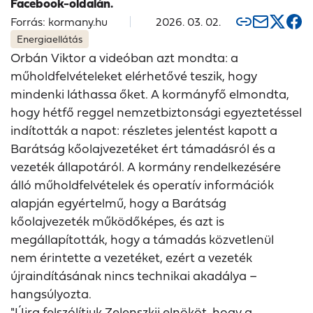
Facebook-oldalán.
Forrás: kormany.hu
2026. 03. 02.
Energiaellátás
Orbán Viktor a videóban azt mondta: a
műholdfelvételeket elérhetővé teszik, hogy
mindenki láthassa őket. A kormányfő elmondta,
hogy hétfő reggel nemzetbiztonsági egyeztetéssel
indították a napot: részletes jelentést kapott a
Barátság kőolajvezetéket ért támadásról és a
vezeték állapotáról. A kormány rendelkezésére
álló műholdfelvételek és operatív információk
alapján egyértelmű, hogy a Barátság
kőolajvezeték működőképes, és azt is
megállapították, hogy a támadás közvetlenül
nem érintette a vezetéket, ezért a vezeték
újraindításának nincs technikai akadálya –
hangsúlyozta.
"Újra felszólítjuk Zelenszkij elnököt, hogy a