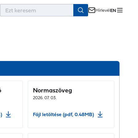
r
Hírlevél
EN
ó
Normaszöveg
2026. 07. 03.
)
Fájl letöltése (pdf, 0.48MB)