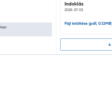
Indoklás
2026. 07. 03.
Fájl letöltése (pdf, 0.12MB
deje:
4 