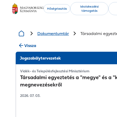
Kiemelt
Iskolakezdési
Hőségriasztás
támogatás
tartalmak
Dokumentumtár
Társadalmi egyezt
Vissza
Jogszabálytervezetek
Vidék- és Településfejlesztési Minisztérium
Társadalmi egyeztetés a "megye" és a 
megnevezésekről
2026. 07. 03.