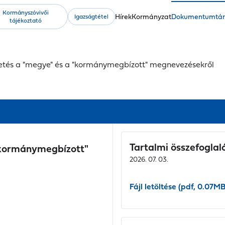
Kormányszóvivői
Fő
Hírek
Kormányzat
Dokumentumtá
Igazságtétel
tájékoztató
navigáció
etés a "megye" és a "kormánymegbízott" megnevezésekről
Tartalmi összefoglal
"kormánymegbízott"
2026. 07. 03.
Fájl letöltése (pdf, 0.07MB