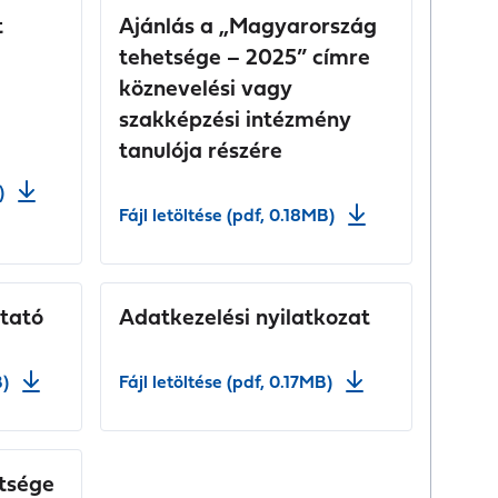
t
Ajánlás a „Magyarország
tehetsége – 2025” címre
köznevelési vagy
szakképzési intézmény
tanulója részére
)
Fájl letöltése (pdf, 0.18MB)
ztató
Adatkezelési nyilatkozat
B)
Fájl letöltése (pdf, 0.17MB)
tsége