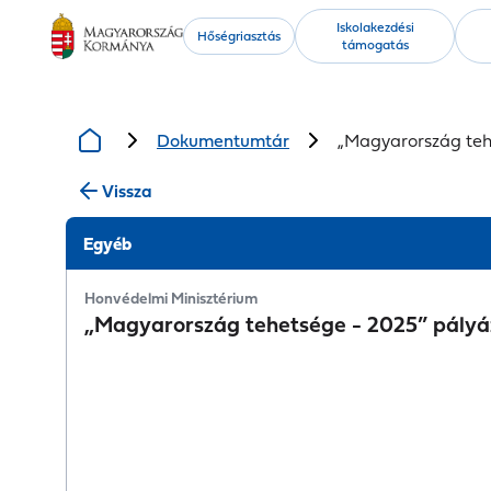
Kiemelt
Iskolakezdési
Hőségriasztás
támogatás
tartalmak
Dokumentumtár
„Magyarország tehe
Vissza
Egyéb
Honvédelmi Minisztérium
„Magyarország tehetsége - 2025” pályáz