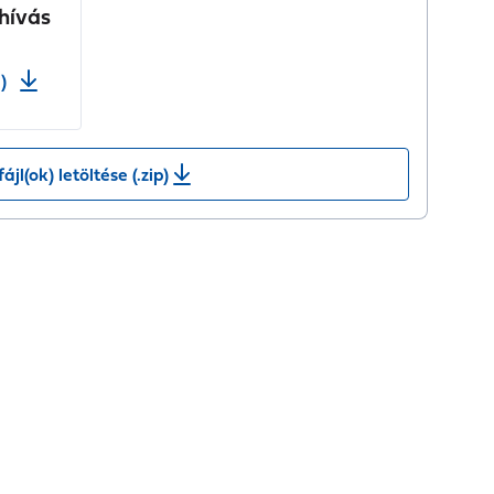
lhívás
)
fájl(ok) letöltése (.zip)