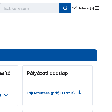
r
Hírlevél
EN
esítő
Pályázati adatlap
Fájl letöltése (pdf, 0.17MB)
)