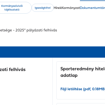
Kormányszóvivői
Fő
Hírek
Kormányzat
Dokumentumtá
Igazságtétel
tájékoztató
navigáció
tsége - 2025” pályázati felhívás
Sporteredmény hitel
ati felhívás
adatlap
Fájl letöltése (pdf, 0.18MB