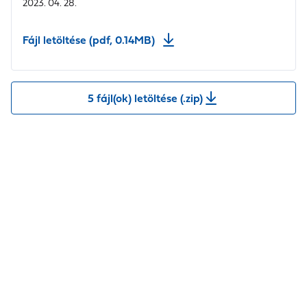
2023. 04. 28.
Fájl letöltése (pdf, 0.14MB)
5 fájl(ok) letöltése (.zip)