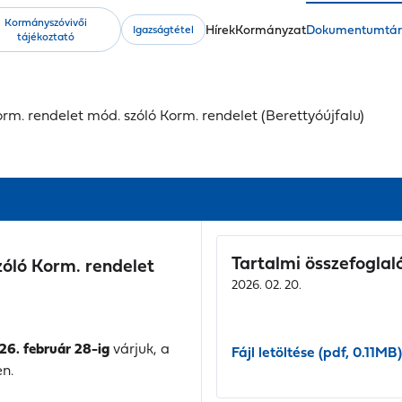
Kormányszóvivői
Fő
Hírek
Kormányzat
Dokumentumtá
Igazságtétel
tájékoztató
navigáció
 Korm. rendelet mód. szóló Korm. rendelet (Berettyóújfalu)
Tartalmi összefoglal
szóló Korm. rendelet
2026. 02. 20.
26. február 28-ig
várjuk, a
Fájl letöltése (pdf, 0.11MB)
n.