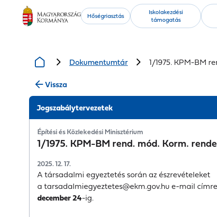
Kiemelt
Iskolakezdési
Hőségriasztás
támogatás
tartalmak
Dokumentumtár
1/1975. KPM-BM re
Vissza
Jogszabálytervezetek
Építési és Közlekedési Minisztérium
1/1975. KPM-BM rend. mód. Korm. rende
2025. 12. 17.
A társadalmi egyeztetés során az észrevételeket
a
tarsadalmiegyeztetes@ekm.gov.hu
e-mail címre
december 24
-ig.