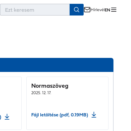
r
Hírlevél
EN
Normaszöveg
2025. 12. 17.
Fájl letöltése (pdf, 0.19MB)
)