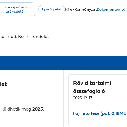
Kormányszóvivői
Fő
Hírek
Kormányzat
Dokumentumtá
Igazságtétel
tájékoztató
navigáció
nd. mód. Korm. rendelet
Rövid tartalmi
let
összefoglaló
2025. 12. 17.
 küldhetik meg
2025.
Fájl letöltése (pdf, 0.18MB