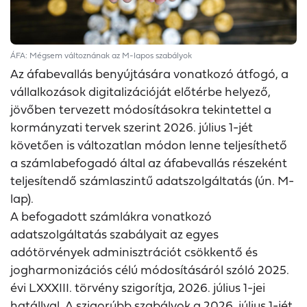
ÁFA: Mégsem változnának az M-lapos szabályok
Az áfabevallás benyújtására vonatkozó átfogó, a
vállalkozások digitalizációját előtérbe helyező,
jövőben tervezett módosításokra tekintettel a
kormányzati tervek szerint 2026. július 1-jét
követően is változatlan módon lenne teljesíthető
a számlabefogadó által az áfabevallás részeként
teljesítendő számlaszintű adatszolgáltatás (ún. M-
lap).
A befogadott számlákra vonatkozó
adatszolgáltatás szabályait az egyes
adótörvények adminisztrációt csökkentő és
jogharmonizációs célú módosításáról szóló 2025.
évi LXXXIII. törvény szigorítja, 2026. július 1-jei
hatállyal. A szigorúbb szabályok a 2026. július 1-jét