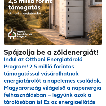
Spájzolja be a zöldenergiát!
Indul az Otthoni Energiatároló
Program! 2,5 millió forintos
támogatással vásárolhatnak
energiatárolót a napelemes családok.
Magyarország világelső a napenergia
felhasználásban – legyünk azok a
tárolásában is! Ez az energiaellátás