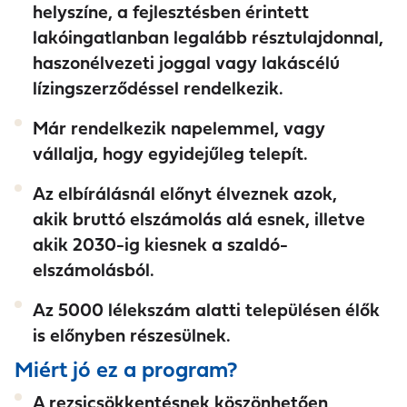
helyszíne,
a fejlesztésben érintett
lakóingatlanban legalább résztulajdonnal,
haszonélvezeti joggal vagy lakáscélú
lízingszerződéssel rendelkezik.
Már rendelkezik napelemmel, vagy
vállalja, hogy egyidejűleg telepít.
Az elbírálásnál előnyt élveznek azok,
akik
bruttó elszámolás alá esnek,
illetve
akik 2030-ig kiesnek a szaldó-
elszámolásból.
Az 5000 lélekszám alatti településen élők
is előnyben részesülnek.
Miért jó ez a program?
A rezsicsökkentésnek köszönhetően