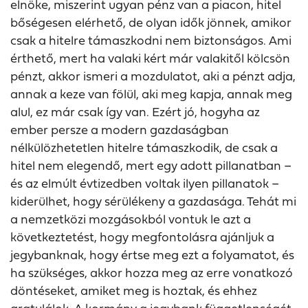
elnöke, miszerint ugyan pénz van a piacon, hitel
bőségesen elérhető, de olyan idők jönnek, amikor
csak a hitelre támaszkodni nem biztonságos. Ami
érthető, mert ha valaki kért már valakitől kölcsön
pénzt, akkor ismeri a mozdulatot, aki a pénzt adja,
annak a keze van fölül, aki meg kapja, annak meg
alul, ez már csak így van. Ezért jó, hogyha az
ember persze a modern gazdaságban
nélkülözhetetlen hitelre támaszkodik, de csak a
hitel nem elegendő, mert egy adott pillanatban –
és az elmúlt évtizedben voltak ilyen pillanatok –
kiderülhet, hogy sérülékeny a gazdasága. Tehát mi
a nemzetközi mozgásokból vontuk le azt a
következtetést, hogy megfontolásra ajánljuk a
jegybanknak, hogy értse meg ezt a folyamatot, és
ha szükséges, akkor hozza meg az erre vonatkozó
döntéseket, amiket meg is hoztak, és ehhez