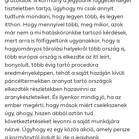
gratulálok. A kormány a jegybank függetlenségét
tiszteletben tartja, úgyhogy mi csak annyit
tudtunk mondani, hogy legyen több, és legyen
itthon. Hogy mennyivel több, meg mikor, azok
már nem a mi hatáskörünkbe tartozó kérdések,
mert arra is fölfigyeltünk ugyanakkor, hogy a
hagyományos tárolási helyekről több ország is,
több európai ország is elkezdte az itt leírt,
bonyolult, több évig tartó procedúra
eredményeképpen, tehát a saját hazáján kívüli
páncéltermekben aranyat tartó országok
elkezdték részletekben hazavinni az
aranykészleteiket. És ilyenkor mindig jó, ha az
ember megérti, hogy mások miért cselekszenek
úgy, ahogy, hiszen abból aztán tud
következtetéseket levonni a saját munkájára
nézve. Úgyhogy ez egy közös akció, amely persze
a kormánytól indult ki, de a jegybank