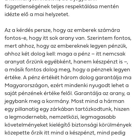
függetlenségének teljes respektálása mentén
idézte elő a mai helyzetet.
Az a kérdés persze, hogy az emberek számára
fontos-e, hogy itt sok arany van. Szerintem fontos,
mert ahhoz, hogy az embereknek legyen pénzük,
ahhoz két dolog kell: maga a pénz – itt nemcsak
aranyat őrzünk egyébként, hanem készpénzt is –,
a másik fontos dolog meg, hogy a pénznek legyen
értéke. A pénz értékét három dolog garantálja ma
Magyarországon, ezért mindenki nyugodt lehet a
saját pénzének értéke felől. Garantálja az arany, a
jegybank meg a kormány. Most mind a hárman
egy pillanatig egy zárkában tartózkodtunk, hiszen
a legmodernebb, nemzetközi, legmagasabb
követelményeket kielégítő biztonsági körülmények
közepette őrzik itt mind a készpénzt, mind pedig