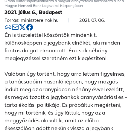
Orbán Viktor sajtónyilatkozata a magyar aranytartalék hazahozatalakor a
Magyar Nemzeti Bank Logisztikai Központjában
2021. július 6., Budapest
Forrás: miniszterelnok.hu
2021. 07. 06.
Én is tisztelettel köszöntök mindenkit,
különösképpen a jegybank elnökét, aki minden
fontos dolgot elmondott. Én csak néhány
megjegyzéssel szeretném ezt kiegészíteni.
Valóban úgy történt, hogy arra lettem figyelmes,
a tanácsadóim hasonlóképpen, hogy mozgás
indult meg az aranypiacon néhány évvel ezelőtt,
és megváltozott a jegybankok aranyvásárlási és -
tartalékolási politikája. És próbáltuk megérteni,
hogy mi történik, és úgy láttuk, hogy az a
meggyőződés alakult ki, amit az előbb
ékesszólóan adott nekünk vissza a jegybank