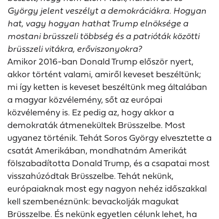
György jelent veszélyt a demokráciákra. Hogyan
hat, vagy hogyan hathat Trump elnöksége a
mostani brüsszeli többség és a patrióták közötti
brüsszeli vitákra, erőviszonyokra?
Amikor 2016-ban Donald Trump először nyert,
akkor történt valami, amiről keveset beszéltünk;
mi így ketten is keveset beszéltünk meg általában
a magyar közvélemény, sőt az európai
közvélemény is. Ez pedig az, hogy akkor a
demokraták átmenekültek Brüsszelbe. Most
ugyanez történik. Tehát Soros György elvesztette a
csatát Amerikában, mondhatnám Amerikát
fölszabadította Donald Trump, és a csapatai most
visszahúzódtak Brüsszelbe. Tehát nekünk,
európaiaknak most egy nagyon nehéz időszakkal
kell szembenéznünk: bevackolják magukat
Brüsszelbe. És nekünk egyetlen célunk lehet, ha