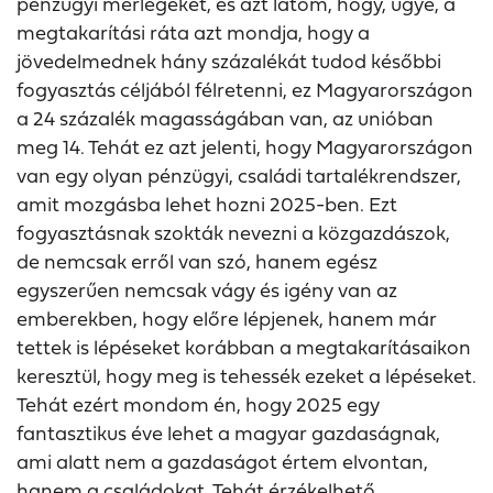
pénzügyi mérlegeket, és azt látom, hogy, ugye, a
megtakarítási ráta azt mondja, hogy a
jövedelmednek hány százalékát tudod későbbi
fogyasztás céljából félretenni, ez Magyarországon
a 24 százalék magasságában van, az unióban
meg 14. Tehát ez azt jelenti, hogy Magyarországon
van egy olyan pénzügyi, családi tartalékrendszer,
amit mozgásba lehet hozni 2025-ben. Ezt
fogyasztásnak szokták nevezni a közgazdászok,
de nemcsak erről van szó, hanem egész
egyszerűen nemcsak vágy és igény van az
emberekben, hogy előre lépjenek, hanem már
tettek is lépéseket korábban a megtakarításaikon
keresztül, hogy meg is tehessék ezeket a lépéseket.
Tehát ezért mondom én, hogy 2025 egy
fantasztikus éve lehet a magyar gazdaságnak,
ami alatt nem a gazdaságot értem elvontan,
hanem a családokat. Tehát érzékelhető