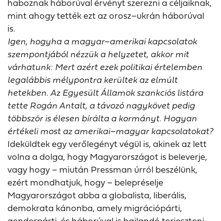
haboznak háborúval érvényt szerezni a céljaiknak,
mint ahogy tették ezt az orosz–ukrán háborúval
is.
Igen, hogyha a magyar–amerikai kapcsolatok
szempontjából nézzük a helyzetet, akkor mit
várhatunk: Mert azért ezek politikai értelemben
legalábbis mélypontra kerültek az elmúlt
hetekben. Az Egyesült Államok szankciós listára
tette Rogán Antalt, a távozó nagykövet pedig
többször is élesen bírálta a kormányt. Hogyan
értékeli most az amerikai–magyar kapcsolatokat?
Ideküldtek egy verőlegényt végül is, akinek az lett
volna a dolga, hogy Magyarországot is beleverje,
vagy hogy – miután Pressman úrról beszélünk,
ezért mondhatjuk, hogy – belepréselje
Magyarországot abba a globalista, liberális,
demokrata kánonba, amely migrációpárti,
genderpárti, és háborúval is hajlandó terjeszteni,