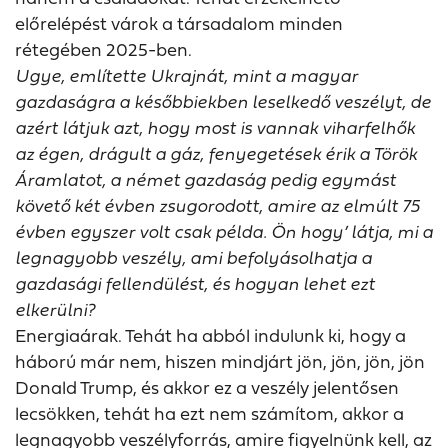
előrelépést várok a társadalom minden
rétegében 2025-ben.
Ugye, említette Ukrajnát, mint a magyar
gazdaságra a későbbiekben leselkedő veszélyt, de
azért látjuk azt, hogy most is vannak viharfelhők
az égen, drágult a gáz, fenyegetések érik a Török
Áramlatot, a német gazdaság pedig egymást
követő két évben zsugorodott, amire az elmúlt 75
évben egyszer volt csak példa. Ön hogy’ látja, mi a
legnagyobb veszély, ami befolyásolhatja a
gazdasági fellendülést, és hogyan lehet ezt
elkerülni?
Energiaárak. Tehát ha abból indulunk ki, hogy a
háború már nem, hiszen mindjárt jön, jön, jön, jön
Donald Trump, és akkor ez a veszély jelentősen
lecsökken, tehát ha ezt nem számítom, akkor a
legnagyobb veszélyforrás, amire figyelnünk kell, az