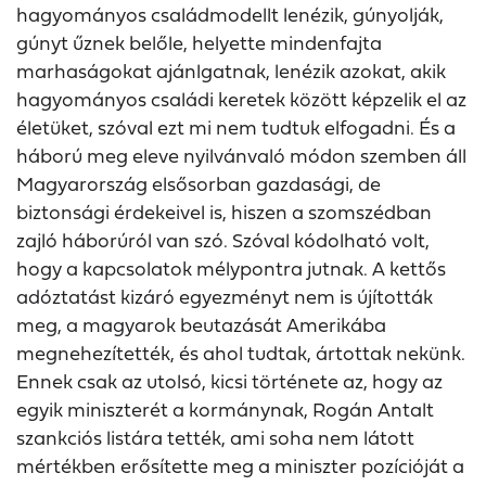
hagyományos családmodellt lenézik, gúnyolják,
gúnyt űznek belőle, helyette mindenfajta
marhaságokat ajánlgatnak, lenézik azokat, akik
hagyományos családi keretek között képzelik el az
életüket, szóval ezt mi nem tudtuk elfogadni. És a
háború meg eleve nyilvánvaló módon szemben áll
Magyarország elsősorban gazdasági, de
biztonsági érdekeivel is, hiszen a szomszédban
zajló háborúról van szó. Szóval kódolható volt,
hogy a kapcsolatok mélypontra jutnak. A kettős
adóztatást kizáró egyezményt nem is újították
meg, a magyarok beutazását Amerikába
megnehezítették, és ahol tudtak, ártottak nekünk.
Ennek csak az utolsó, kicsi története az, hogy az
egyik miniszterét a kormánynak, Rogán Antalt
szankciós listára tették, ami soha nem látott
mértékben erősítette meg a miniszter pozícióját a