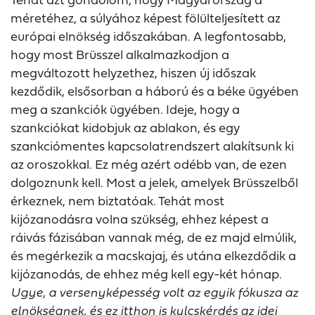
méretéhez, a súlyához képest fölülteljesített az
európai elnökség időszakában. A legfontosabb,
hogy most Brüsszel alkalmazkodjon a
megváltozott helyzethez, hiszen új időszak
kezdődik, elsősorban a háború és a béke ügyében
meg a szankciók ügyében. Ideje, hogy a
szankciókat kidobjuk az ablakon, és egy
szankciómentes kapcsolatrendszert alakítsunk ki
az oroszokkal. Ez még azért odébb van, de ezen
dolgoznunk kell. Most a jelek, amelyek Brüsszelből
érkeznek, nem biztatóak. Tehát most
kijózanodásra volna szükség, ehhez képest a
ráivás fázisában vannak még, de ez majd elmúlik,
és megérkezik a macskajaj, és utána elkezdődik a
kijózanodás, de ehhez még kell egy-két hónap.
Ugye, a versenyképesség volt az egyik fókusza az
elnökségnek, és ez itthon is kulcskérdés az idei