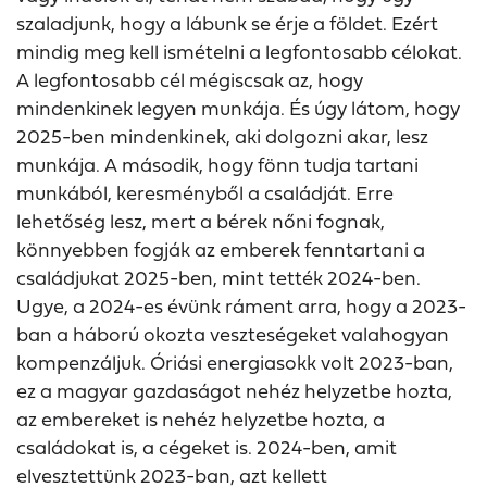
szaladjunk, hogy a lábunk se érje a földet. Ezért
mindig meg kell ismételni a legfontosabb célokat.
A legfontosabb cél mégiscsak az, hogy
mindenkinek legyen munkája. És úgy látom, hogy
2025-ben mindenkinek, aki dolgozni akar, lesz
munkája. A második, hogy fönn tudja tartani
munkából, keresményből a családját. Erre
lehetőség lesz, mert a bérek nőni fognak,
könnyebben fogják az emberek fenntartani a
családjukat 2025-ben, mint tették 2024-ben.
Ugye, a 2024-es évünk ráment arra, hogy a 2023-
ban a háború okozta veszteségeket valahogyan
kompenzáljuk. Óriási energiasokk volt 2023-ban,
ez a magyar gazdaságot nehéz helyzetbe hozta,
az embereket is nehéz helyzetbe hozta, a
családokat is, a cégeket is. 2024-ben, amit
elvesztettünk 2023-ban, azt kellett