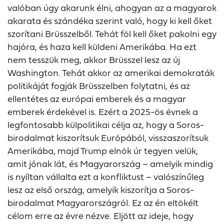
valóban úgy akarunk élni, ahogyan az a magyarok
akarata és szándéka szerint való, hogy ki kell őket
szorítani Brüsszelből. Tehát föl kell őket pakolni egy
hajóra, és haza kell küldeni Amerikába. Ha ezt
nem tesszük meg, akkor Brüsszel lesz az új
Washington. Tehát akkor az amerikai demokraták
politikáját fogják Brüsszelben folytatni, és az
ellentétes az európai emberek és a magyar
emberek érdekével is. Ezért a 2025-ös évnek a
legfontosabb külpolitikai célja az, hogy a Soros-
birodalmat kiszorítsuk Európából, visszaszorítsuk
Amerikába, majd Trump elnök úr tegyen velük,
amit jónak lát, és Magyarország – amelyik mindig
is nyíltan vállalta ezt a konfliktust – valószínűleg
lesz az első ország, amelyik kiszorítja a Soros-
birodalmat Magyarországról. Ez az én eltökélt
célom erre az évre nézve. Eljött az ideje, hogy