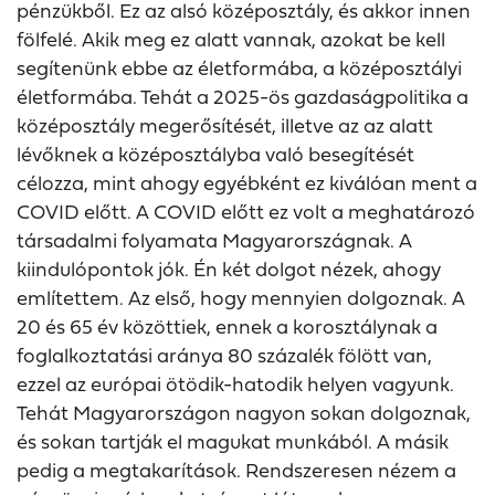
pénzükből. Ez az alsó középosztály, és akkor innen
fölfelé. Akik meg ez alatt vannak, azokat be kell
segítenünk ebbe az életformába, a középosztályi
életformába. Tehát a 2025-ös gazdaságpolitika a
középosztály megerősítését, illetve az az alatt
lévőknek a középosztályba való besegítését
célozza, mint ahogy egyébként ez kiválóan ment a
COVID előtt. A COVID előtt ez volt a meghatározó
társadalmi folyamata Magyarországnak. A
kiindulópontok jók. Én két dolgot nézek, ahogy
említettem. Az első, hogy mennyien dolgoznak. A
20 és 65 év közöttiek, ennek a korosztálynak a
foglalkoztatási aránya 80 százalék fölött van,
ezzel az európai ötödik-hatodik helyen vagyunk.
Tehát Magyarországon nagyon sokan dolgoznak,
és sokan tartják el magukat munkából. A másik
pedig a megtakarítások. Rendszeresen nézem a