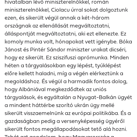
hivatalban lévő miniszterelnökkel, román
miniszterelnökkel, Ciolacu úrral sokat dolgoztunk
ezen, és sikerült végül annak a két-három
országnak az ellenállását megváltoztatni,
álláspontját megváltoztatni, aki ezt ellenezte. Ez
komoly munka volt, hónapokat vett igénybe. Bóka
Jánost és Pintér Sándor miniszter urakat dicséri,
hogy ez sikerült. Ez sziszifuszi aprómunka. Minden
héten a tárgyalásokban egy lépést, tyúklépést
előre kellett haladni, míg a végén elérkeztünk a
megoldáshoz. És végül a harmadik fontos dolog,
hogy Albániával megkezdődtek az uniós
tárgyalások, és egyáltalán a Nyugat-Balkán ügyét
a mindent háttérbe szorító ukrán ügy mellé
sikerült visszaemelnünk az európai politikába. És a
gazdaságban pedig a versenyképesség ügyéről
sikerült fontos megállapodásokat tető alá hozni.
Tehát azt gondolom, hogy Magyarország a