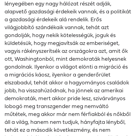
lényegében egy nagy hálózat részét adják,
alapvető gazdasági érdekeik vannak, és a politikát
a gazdasági érdekeik alá rendelik. Erős
világjobbító szándékaik vannak, tehát azt
gondolják, hogy nekik kötelességük, joguk és
küldetésük, hogy megjavítsák az emberiséget,
vagyis rákényszerítsék az országokra azt, amit ők
ott, Washingtonból, mint demokraták helyesnek
gondolnak. Ilyenkor a világot elönti a migráció és
a migrációs káosz, ilyenkor a genderőrület
elszabadul, tehát akkor a hagyományos családok
jobb, ha visszahúzódnak, ha jönnek az amerikai
demokraták, mert akkor pride lesz, szivárványos
lobogó meg transzgender meg nemváltó
műtétek, meg akkor már nem férfiakból és nőkből
áll a világ, hanem nem tudjuk, hányfajta lényből,
tehát ez a második következmény, és nem