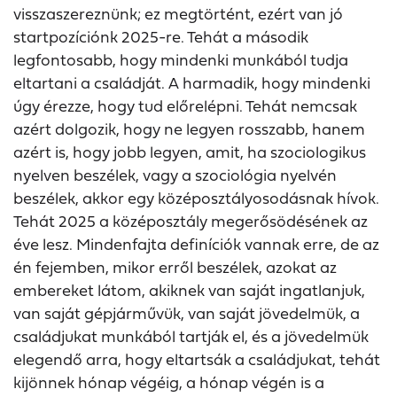
visszaszereznünk; ez megtörtént, ezért van jó
startpozíciónk 2025-re. Tehát a második
legfontosabb, hogy mindenki munkából tudja
eltartani a családját. A harmadik, hogy mindenki
úgy érezze, hogy tud előrelépni. Tehát nemcsak
azért dolgozik, hogy ne legyen rosszabb, hanem
azért is, hogy jobb legyen, amit, ha szociologikus
nyelven beszélek, vagy a szociológia nyelvén
beszélek, akkor egy középosztályosodásnak hívok.
Tehát 2025 a középosztály megerősödésének az
éve lesz. Mindenfajta definíciók vannak erre, de az
én fejemben, mikor erről beszélek, azokat az
embereket látom, akiknek van saját ingatlanjuk,
van saját gépjárművük, van saját jövedelmük, a
családjukat munkából tartják el, és a jövedelmük
elegendő arra, hogy eltartsák a családjukat, tehát
kijönnek hónap végéig, a hónap végén is a