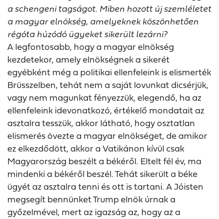
a schengeni tagságot. Miben hozott új szemléletet
a magyar elnökség, amelyeknek köszönhetően
régóta húzódó ügyeket sikerült lezárni?
A legfontosabb, hogy a magyar elnökség
kezdetekor, amely elnökségnek a sikerét
egyébként még a politikai ellenfeleink is elismerték
Brüsszelben, tehát nem a saját lovunkat dicsérjük,
vagy nem magunkat fényezzük, elegendő, ha az
ellenfeleink idevonatkozó, értékelő mondatait az
asztalra tesszük, akkor látható, hogy osztatlan
elismerés övezte a magyar elnökséget, de amikor
ez elkezdődött, akkor a Vatikánon kívül csak
Magyarország beszélt a békéről. Eltelt fél év, ma
mindenki a békéről beszél. Tehát sikerült a béke
ügyét az asztalra tenni és ott is tartani. A Jóisten
megsegít bennünket Trump elnök úrnak a
győzelmével, mert az igazság az, hogy az a