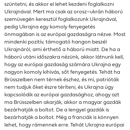
szüntetni, és akkor el lehet kezdeni foglalkozni
Ukrajnával. Mert ma csak az orosz–ukrán háború
szemüvegén keresztül foglalkozunk Ukrajnával,
pedig Ukrajna egy komoly fenyegetés
önmagában is az európai gazdaságra nézve. Most
mindenki pozitív, támogató hangon beszél
Ukrajnáról, ami érthető a háború miatt. De ha a
háború utáni időszakra nézünk, akkor látnunk kell,
hogy az európai gazdaság számára Ukrajna egy
nagyon komoly kihívás, sőt fenyegetés. Tehát ha
Brüsszelben nem térnek észhez, és mi, patrióták
nem tudjuk őket észre téríteni, és Ukrajna úgy
kapcsolódik az európai gazdasághoz, ahogy azt
ma Brüsszelben akarják, akkor a magyar gazdák
bezárhatják a boltot. De a lengyel gazdák is
bezárhatják a boltot. Még a franciák is könnyen
lehet, hogy rámennek erre. Tehát Ukrajna európai