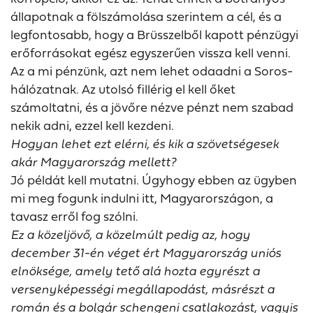
állapotnak a fölszámolása szerintem a cél, és a
legfontosabb, hogy a Brüsszelből kapott pénzügyi
erőforrásokat egész egyszerűen vissza kell venni.
Az a mi pénzünk, azt nem lehet odaadni a Soros-
hálózatnak. Az utolsó fillérig el kell őket
számoltatni, és a jövőre nézve pénzt nem szabad
nekik adni, ezzel kell kezdeni.
Hogyan lehet ezt elérni, és kik a szövetségesek
akár Magyarország mellett?
Jó példát kell mutatni. Úgyhogy ebben az ügyben
mi meg fogunk indulni itt, Magyarországon, a
tavasz erről fog szólni.
Ez a közeljövő, a közelmúlt pedig az, hogy
december 31-én véget ért Magyarország uniós
elnöksége, amely tető alá hozta egyrészt a
versenyképességi megállapodást, másrészt a
román és a bolgár schengeni csatlakozást, vagyis