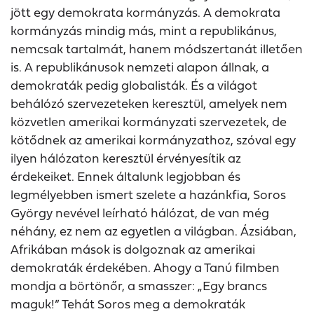
jött egy demokrata kormányzás. A demokrata
kormányzás mindig más, mint a republikánus,
nemcsak tartalmát, hanem módszertanát illetően
is. A republikánusok nemzeti alapon állnak, a
demokraták pedig globalisták. És a világot
behálózó szervezeteken keresztül, amelyek nem
közvetlen amerikai kormányzati szervezetek, de
kötődnek az amerikai kormányzathoz, szóval egy
ilyen hálózaton keresztül érvényesítik az
érdekeiket. Ennek általunk legjobban és
legmélyebben ismert szelete a hazánkfia, Soros
György nevével leírható hálózat, de van még
néhány, ez nem az egyetlen a világban. Ázsiában,
Afrikában mások is dolgoznak az amerikai
demokraták érdekében. Ahogy a Tanú filmben
mondja a börtönőr, a smasszer: „Egy brancs
maguk!” Tehát Soros meg a demokraták