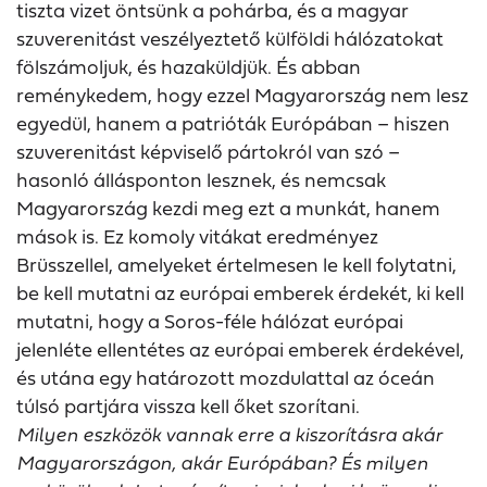
tiszta vizet öntsünk a pohárba, és a magyar
szuverenitást veszélyeztető külföldi hálózatokat
fölszámoljuk, és hazaküldjük. És abban
reménykedem, hogy ezzel Magyarország nem lesz
egyedül, hanem a patrióták Európában – hiszen
szuverenitást képviselő pártokról van szó –
hasonló állásponton lesznek, és nemcsak
Magyarország kezdi meg ezt a munkát, hanem
mások is. Ez komoly vitákat eredményez
Brüsszellel, amelyeket értelmesen le kell folytatni,
be kell mutatni az európai emberek érdekét, ki kell
mutatni, hogy a Soros-féle hálózat európai
jelenléte ellentétes az európai emberek érdekével,
és utána egy határozott mozdulattal az óceán
túlsó partjára vissza kell őket szorítani.
Milyen eszközök vannak erre a kiszorításra akár
Magyarországon, akár Európában? És milyen