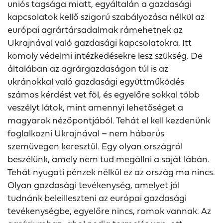
uniós tagsága miatt, egyáltalán a gazdasági
kapcsolatok kellő szigorú szabályozása nélkül az
európai agrártársadalmak rámehetnek az
Ukrajnával való gazdasági kapcsolatokra. Itt
komoly védelmi intézkedésekre lesz szükség. De
általában az agrárgazdaságon túl is az
ukránokkal való gazdasági együttműködés
számos kérdést vet föl, és egyelőre sokkal több
veszélyt látok, mint amennyi lehetőséget a
magyarok nézőpontjából. Tehát el kell kezdenünk
foglalkozni Ukrajnával – nem háborús
szemüvegen keresztül. Egy olyan országról
beszélünk, amely nem tud megállni a saját lábán.
Tehát nyugati pénzek nélkül ez az ország ma nincs.
Olyan gazdasági tevékenység, amelyet jól
tudnánk beleilleszteni az európai gazdasági
tevékenységbe, egyelőre nincs, romok vannak. Az