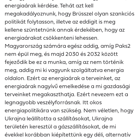
energiaárak kérdése. Tehát azt kell
megakadályoznunk, hogy Brüsszel olyan szankciós
politikát folytasson, illetve az eddigit is meg
kellene szüntetnünk annak érdekében, hogy az
energiaárakat csökkenteni lehessen.
Magyarország számára egész addig, amíg Paks2
nem épül meg, és majd 2030 és 2032 között
fejeződik be ez a munka, amíg az nem történik
meg, addig mi ki vagyunk szolgáltatva energia
oldalon. Ezért az energiaárak a terveinket, az
energiaárak nagyívű emelkedése a mi gazdasági
terveinket megakaszthatja. Ezért nevezem ezt a
legnagyobb veszélyforrásnak. Itt okos
energiapolitikára van szükség. Nem véletlen, hogy
Ukrajna leállította a szállításokat, Ukrajna
területén keresztül a gázszállításokat, de mi
évekkel korábban kiépítettünk egy déli, alternatív