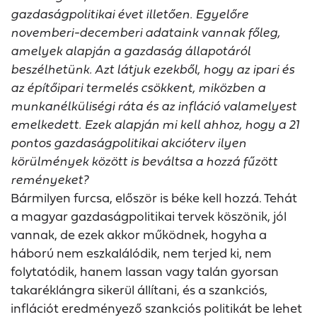
gazdaságpolitikai évet illetően. Egyelőre
novemberi-decemberi adataink vannak főleg,
amelyek alapján a gazdaság állapotáról
beszélhetünk. Azt látjuk ezekből, hogy az ipari és
az építőipari termelés csökkent, miközben a
munkanélküliségi ráta és az infláció valamelyest
emelkedett. Ezek alapján mi kell ahhoz, hogy a 21
pontos gazdaságpolitikai akcióterv ilyen
körülmények között is beváltsa a hozzá fűzött
reményeket?
Bármilyen furcsa, először is béke kell hozzá. Tehát
a magyar gazdaságpolitikai tervek köszönik, jól
vannak, de ezek akkor működnek, hogyha a
háború nem eszkalálódik, nem terjed ki, nem
folytatódik, hanem lassan vagy talán gyorsan
takaréklángra sikerül állítani, és a szankciós,
inflációt eredményező szankciós politikát be lehet