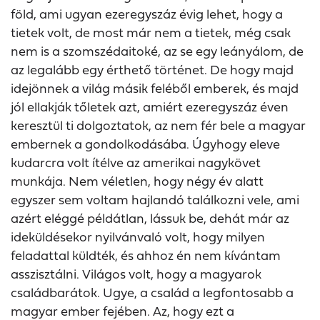
föld, ami ugyan ezeregyszáz évig lehet, hogy a
tietek volt, de most már nem a tietek, még csak
nem is a szomszédaitoké, az se egy leányálom, de
az legalább egy érthető történet. De hogy majd
idejönnek a világ másik feléből emberek, és majd
jól ellakják tőletek azt, amiért ezeregyszáz éven
keresztül ti dolgoztatok, az nem fér bele a magyar
embernek a gondolkodásába. Úgyhogy eleve
kudarcra volt ítélve az amerikai nagykövet
munkája. Nem véletlen, hogy négy év alatt
egyszer sem voltam hajlandó találkozni vele, ami
azért eléggé példátlan, lássuk be, dehát már az
ideküldésekor nyilvánvaló volt, hogy milyen
feladattal küldték, és ahhoz én nem kívántam
asszisztálni. Világos volt, hogy a magyarok
családbarátok. Ugye, a család a legfontosabb a
magyar ember fejében. Az, hogy ezt a