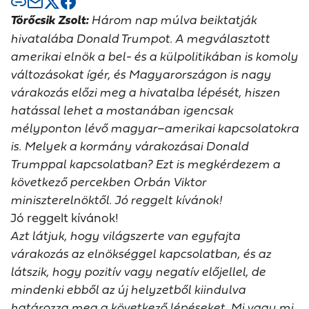
Törőcsik Zsolt:
Három nap múlva beiktatják
hivatalába Donald Trumpot. A megválasztott
amerikai elnök a bel- és a külpolitikában is komoly
változásokat ígér, és Magyarországon is nagy
várakozás előzi meg a hivatalba lépését, hiszen
hatással lehet a mostanában igencsak
mélyponton lévő magyar–amerikai kapcsolatokra
is. Melyek a kormány várakozásai Donald
Trumppal kapcsolatban? Ezt is megkérdezem a
következő percekben Orbán Viktor
miniszterelnöktől. Jó reggelt kívánok!
Jó reggelt kívánok!
Azt látjuk, hogy világszerte van egyfajta
várakozás az elnökséggel kapcsolatban, és az
látszik, hogy pozitív vagy negatív előjellel, de
mindenki ebből az új helyzetből kiindulva
határozza meg a következő lépéseket. Mi vagy mi