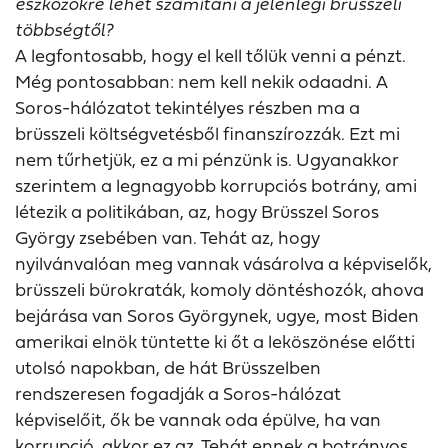
eszközökre lehet számítani a jelenlegi brüsszeli
többségtől?
A legfontosabb, hogy el kell tőlük venni a pénzt.
Még pontosabban: nem kell nekik odaadni. A
Soros-hálózatot tekintélyes részben ma a
brüsszeli költségvetésből finanszírozzák. Ezt mi
nem tűrhetjük, ez a mi pénzünk is. Ugyanakkor
szerintem a legnagyobb korrupciós botrány, ami
létezik a politikában, az, hogy Brüsszel Soros
György zsebében van. Tehát az, hogy
nyilvánvalóan meg vannak vásárolva a képviselők,
brüsszeli bürokraták, komoly döntéshozók, ahova
bejárása van Soros Györgynek, ugye, most Biden
amerikai elnök tüntette ki őt a leköszönése előtti
utolsó napokban, de hát Brüsszelben
rendszeresen fogadják a Soros-hálózat
képviselőit, ők be vannak oda épülve, ha van
korrupció, akkor ez az. Tehát ennek a botrányos