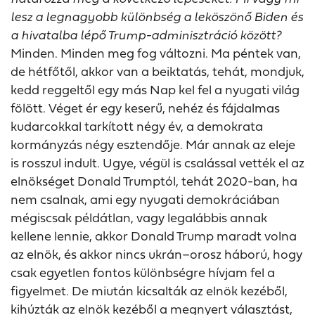
lesz a legnagyobb különbség a leköszönő Biden és
a hivatalba lépő Trump-adminisztráció között?
Minden. Minden meg fog változni. Ma péntek van,
de hétfőtől, akkor van a beiktatás, tehát, mondjuk,
kedd reggeltől egy más Nap kel fel a nyugati világ
fölött. Véget ér egy keserű, nehéz és fájdalmas
kudarcokkal tarkított négy év, a demokrata
kormányzás négy esztendője. Már annak az eleje
is rosszul indult. Ugye, végül is csalással vették el az
elnökséget Donald Trumptól, tehát 2020-ban, ha
nem csalnak, ami egy nyugati demokráciában
mégiscsak példátlan, vagy legalábbis annak
kellene lennie, akkor Donald Trump maradt volna
az elnök, és akkor nincs ukrán–orosz háború, hogy
csak egyetlen fontos különbségre hívjam fel a
figyelmet. De miután kicsalták az elnök kezéből,
kihúzták az elnök kezéből a megnyert választást,