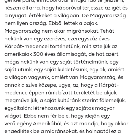
készen áll arra, hogy háborúval terjessze az igét és
a nyugati értékeket a világban. De Magyarország
nem ilyen ország. Ebből lettek a bajok.
Magyarország nem akar migránsokat. Tehát
nekünk van egy ezeréves, ezeregyszáz éves
Kárpát-medencei történetünk, mi tiszteljük az
amerikaiak 300 éves államiságát, de hát azért
mégis nekünk van egy saját történelmünk, egy
saját utunk, egy saját küldetésünk, egy ok, amiért
a világon vagyunk, amiért van Magyarország, és
annak a szíve közepe, ugye, az, hogy a Kárpát-
medence éppen ránk bízott területét belakjuk,
megműveljük, a saját kultúránk szerint fölemeljük,
egyáltalán: létrehozzunk egy sajátos magyar
világot. Ebbe nem fér bele, hogy idejön egy
verőlegény Amerikából, és azt mondja, hogy akkor
engedjétek be a migránsokat, és holnaptól ez a