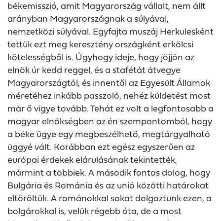
békemisszió, amit Magyarország vállalt, nem állt
arányban Magyarországnak a súlyával,
nemzetközi súlyával. Egyfajta muszáj Herkulesként
tettük ezt meg keresztény országként erkölcsi
kötelességből is. Úgyhogy ideje, hogy jöjjön az
elnök úr kedd reggel, és a stafétát átvegye
Magyarországtól, és innentől az Egyesült Államok
méretéhez inkább passzoló, nehéz küldetést most
már ő vigye tovább. Tehát ez volt a legfontosabb a
magyar elnökségben az én szempontomból, hogy
a béke ügye egy megbeszélhető, megtárgyalható
üggyé vált. Korábban ezt egész egyszerűen az
európai érdekek elárulásának tekintették,
mármint a többiek. A második fontos dolog, hogy
Bulgária és Románia és az unió közötti határokat
eltöröltük. A románokkal sokat dolgoztunk ezen, a
bolgárokkal is, velük régebb óta, de a most