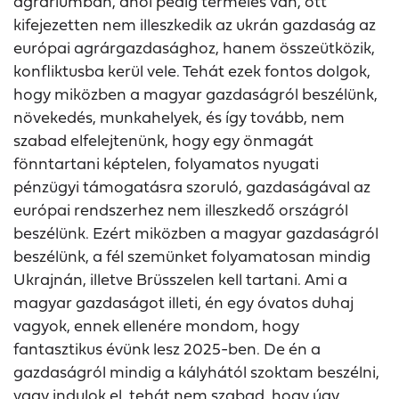
agráriumban, ahol pedig termelés van, ott
kifejezetten nem illeszkedik az ukrán gazdaság az
európai agrárgazdasághoz, hanem összeütközik,
konfliktusba kerül vele. Tehát ezek fontos dolgok,
hogy miközben a magyar gazdaságról beszélünk,
növekedés, munkahelyek, és így tovább, nem
szabad elfelejtenünk, hogy egy önmagát
fönntartani képtelen, folyamatos nyugati
pénzügyi támogatásra szoruló, gazdaságával az
európai rendszerhez nem illeszkedő országról
beszélünk. Ezért miközben a magyar gazdaságról
beszélünk, a fél szemünket folyamatosan mindig
Ukrajnán, illetve Brüsszelen kell tartani. Ami a
magyar gazdaságot illeti, én egy óvatos duhaj
vagyok, ennek ellenére mondom, hogy
fantasztikus évünk lesz 2025-ben. De én a
gazdaságról mindig a kályhától szoktam beszélni,
vagy indulok el, tehát nem szabad, hogy úgy