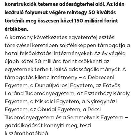
konstrukciók tetemes adósságterhei alól. Az idén
lezáruló folyamat végére mintegy 50 kiváltás
történik meg összesen közel 150 milliárd forint
értékben.
A kormány következetes egyetemfejlesztési
törekvései keretében sokféleképpen támogatja a
hazai felsőoktatási intézményeket. Az év végéig
újabb közel 50 milliárd forint csökkenti az
egyetemek terheit, külső adósságállományát. A
támogatás kilenc intézmény – a Debreceni
Egyetem, a Dunaújvárosi Egyetem, az Eötvös
Loránd Tudományegyetem, az Eszterházy Károly
Egyetem, a Miskolci Egyetem, a Nyíregyházi
Egyetem, az Óbudai Egyetem, a Pécsi
Tudományegyetem és a Semmelweis Egyetem –
gazdálkodását könnyíti meg, teszi
kiszámíthatóbbá.