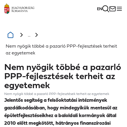
EN
...
Nem nyögik többé a pazarló PPP-fejlesztések terheit
az egyetemek
Nem nyögik többé a pazarló
PPP-fejlesztések terheit az
egyetemek
Nem nyögik többé a pazarló PPP-fejlesztések terheit az egyetemek
Jelentős segítség a felsőoktatási intézmények
gazdálkodásában, hogy mindegyikük mentesül az
épületfejlesztéseikhez a baloldali kormányok által
2010 előtt megkötött, hátrányos finanszírozási