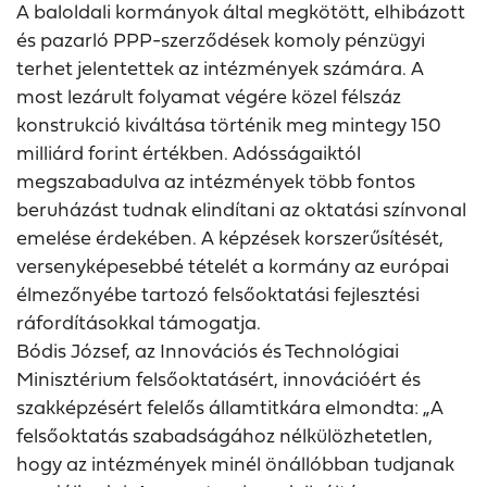
A baloldali kormányok által megkötött, elhibázott
és pazarló PPP-szerződések komoly pénzügyi
terhet jelentettek az intézmények számára. A
most lezárult folyamat végére közel félszáz
konstrukció kiváltása történik meg mintegy 150
milliárd forint értékben. Adósságaiktól
megszabadulva az intézmények több fontos
beruházást tudnak elindítani az oktatási színvonal
emelése érdekében. A képzések korszerűsítését,
versenyképesebbé tételét a kormány az európai
élmezőnyébe tartozó felsőoktatási fejlesztési
ráfordításokkal támogatja.
Bódis József, az Innovációs és Technológiai
Minisztérium felsőoktatásért, innovációért és
szakképzésért felelős államtitkára elmondta: „A
felsőoktatás szabadságához nélkülözhetetlen,
hogy az intézmények minél önállóbban tudjanak